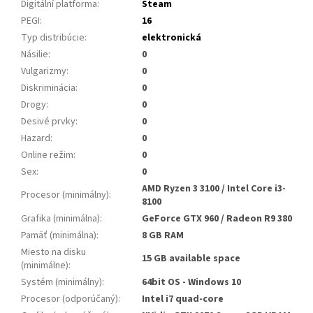
Digitální platforma
:
Steam
PEGI
:
16
Typ distribúcie
:
elektronická
Násilie
:
0
Vulgarizmy
:
0
Diskriminácia
:
0
Drogy
:
0
Desivé prvky
:
0
Hazard
:
0
Online režim
:
0
Sex
:
0
AMD Ryzen 3 3100 / Intel Core i3-
Procesor (minimálny)
:
8100
Grafika (minimálna)
:
GeForce GTX 960 / Radeon R9 380
Pamäť (minimálna)
:
8 GB RAM
Miesto na disku
15 GB available space
(minimálne)
:
Systém (minimálny)
:
64bit OS - Windows 10
Procesor (odporúčaný)
:
Intel i7 quad-core