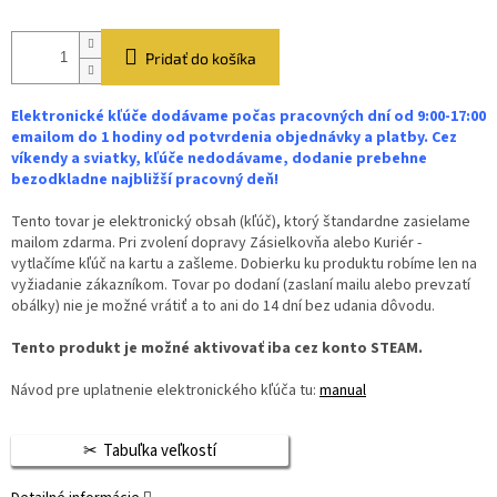
Pridať do košíka
Elektronické kľúče dodávame počas pracovných dní od 9:00-17:00
emailom do 1 hodiny od potvrdenia objednávky a platby. Cez
víkendy a sviatky, kľúče nedodávame, dodanie prebehne
bezodkladne najbližší pracovný deň!
Tento tovar je elektronický obsah (kľúč), ktorý štandardne zasielame
mailom zdarma. Pri zvolení dopravy Zásielkovňa alebo Kuriér -
vytlačíme kľúč na kartu a zašleme. Dobierku ku produktu robíme len na
vyžiadanie zákazníkom. Tovar po dodaní (zaslaní mailu alebo prevzatí
obálky) nie je možné vrátiť a to ani do 14 dní bez udania dôvodu.
Tento produkt je možné aktivovať iba cez konto STEAM.
Návod pre uplatnenie elektronického kľúča tu:
manual
Tabuľka veľkostí