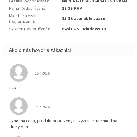
Grafika (odporúčané)
:
NVidia GTX 2070 Super 8GB VRAM
Pamäť (odporúčané)
:
16 GB RAM
Miesto na disku
15 GB available space
(odporúčané)
:
Systém (odporúčané)
:
64bit OS - Windows 10
Hodnotenie obchodu je 5 z 5 hviezdičiek.
15.7.2026
super
Hodnotenie obchodu je 5 z 5 hviezdičiek.
14.7.2026
Vyhodna cena, produkt pripraveny na vyzdvihnutie hned na
druhy den.