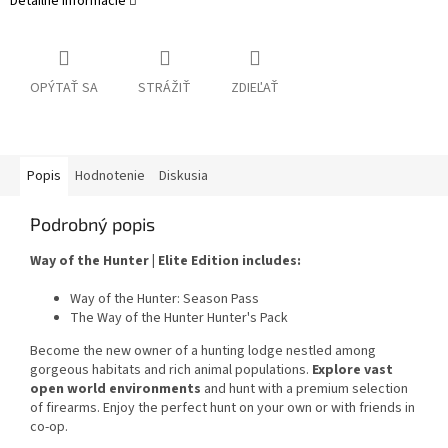
Detailné informácie
OPÝTAŤ SA
STRÁŽIŤ
ZDIEĽAŤ
Popis
Hodnotenie
Diskusia
Podrobný popis
Way of the Hunter | Elite Edition includes:
Way of the Hunter: Season Pass
The Way of the Hunter Hunter's Pack
Become the new owner of a hunting lodge nestled among
gorgeous habitats and rich animal populations.
Explore vast
open world environments
and hunt with a premium selection
of firearms. Enjoy the perfect hunt on your own or with friends in
co-op.