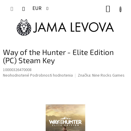
Prejsť
NÁKUP
na
EUR
obsah
KOŠÍK
Way of the Hunter - Elite Edition
(PC) Steam Key
10000326470008
Priemerné
Neohodnotené
Podrobnosti hodnotenia
Značka:
Nine Rocks Games
hodnotenie
produktu
je
0,0
z
5
hviezdičiek.