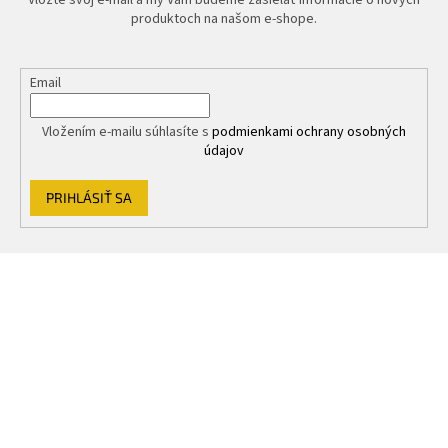
Vložte svoj e-mail a my Vám budeme zasielať informácie o nových
produktoch na našom e-shope.
Email
Vložením e-mailu súhlasíte s
podmienkami ochrany osobných
údajov
PRIHLÁSIŤ SA
Z
á
p
ä
t
i
e