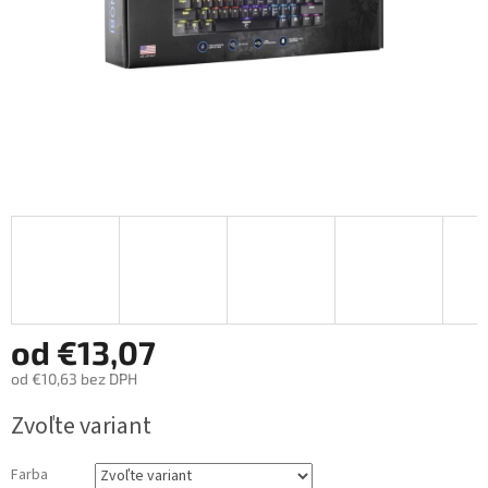
od
€13,07
od
€10,63
bez DPH
Jednotková
Zvoľte variant
cena:
Farba