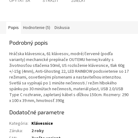
OPÝTAŤ SA
STRÁŽIŤ
ZDIEĽAŤ
Popis
Hodnotenie (5)
Diskusia
Podrobný popis
Hráčska klávesnica, 61 klávesov, modré/červené (podľa
varianty) mechanické prepínače OUTEMU hernej kvality s
životnosťou stlačenia 50mil, US rozloženie klávesnice, tlak 60g
+/-15g (4mm), Anti-Ghosting 22, LED RAINBOW podsvietenie so 17
režimami, osvetlenými písmenami a nastaviteľnou intenzitou.
Svetlá sa vypínajú po 1 minúte nečinnosti / režim hlbokého
spánku po 30 minútach nečinnosti, materiál plast, USB 2.0/USB
Type C rozhranie, zapletaný kábel s dĺžkou 150cm. Rozmery: 290
x 100 x 39 mm, hmotnosť 390g
Dodatočné parametre
Kategória
:
Klávesnice
Záruka
:
2 roky