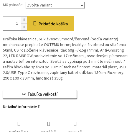
MX psínače
Pridať do košíka
Hráčska klávesnica, 61 klávesov, modré/červené (podľa varianty)
mechanické prepínače OUTEMU hernej kvality s životnosťou stlačenia
50mil, US rozloženie klávesnice, tlak 60g +/-15g (4mm), Anti-Ghosting
22, LED RAINBOW podsvietenie so 17 režimami, osvetlenými písmenami
a nastaviteľnou intenzitou. Svetlá sa vypínajú po 1 minúte nečinnosti /
režim hlbokého spánku po 30 minútach nečinnosti, materiál plast, USB
2.0/USB Type C rozhranie, zapletaný kábel s dĺžkou 150cm. Rozmery:
290 x 100 x 39 mm, hmotnosť 390g
Tabuľka veľkostí
Detailné informácie