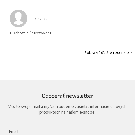
Hodnotenie obchodu je 5 z 5 hviezdičiek.
7.7.2026
+ Ochota a ústretovosť
Zobraziť ďalšie recenzie
Odoberať newsletter
Vložte svoj e-mail a my Vám budeme zasielať informácie o nových
produktoch na našom e-shope.
Email