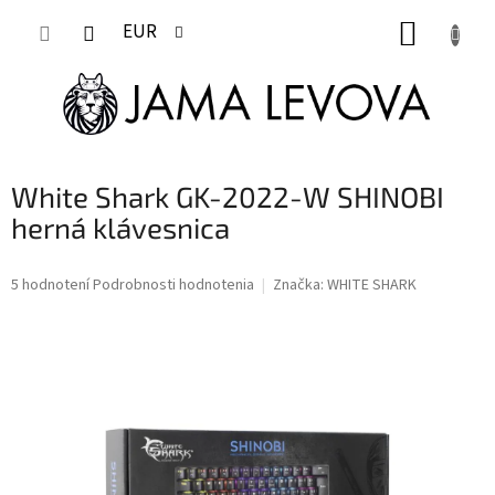
Prejsť
NÁKUP
na
EUR
obsah
KOŠÍK
White Shark GK-2022-W SHINOBI
herná klávesnica
Priemerné
5 hodnotení
Podrobnosti hodnotenia
Značka:
WHITE SHARK
hodnotenie
produktu
je
5,0
z
5
hviezdičiek.