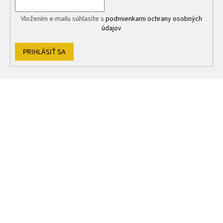
Vložením e-mailu súhlasíte s
podmienkami ochrany osobných
údajov
PRIHLÁSIŤ SA
Z
á
p
ä
t
i
e