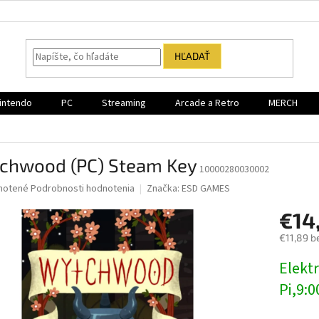
HĽADAŤ
intendo
PC
Streaming
Arcade a Retro
MERCH
chwood (PC) Steam Key
10000280030002
né
notené
Podrobnosti hodnotenia
Značka:
ESD GAMES
nie
€14
u
€11,89 b
Jednotk
Elektr
cena:
iek.
Pi,9:0