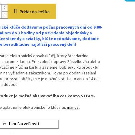
Pridať do košíka
ické kľúče dodávame počas pracovných dní od 9:00-
ailom do 1 hodiny od potvrdenia objednávky a
Cez víkendy a sviatky, kľúče nedodávame, dodanie
 bezodkladne najbližší pracovný deň!
ar je elektronický obsah (kľúč), ktorý štandardne
 mailom zdarma. Pri zvolení dopravy Zásielkovňa alebo
vytlačíme kľúč na kartu a zašleme. Dobierku ku produktu
n na vyžiadanie zákazníkom. Tovar po dodaní (zaslaní
bo prevzatí obálky) nie je možné vrátiť a to ani do 14 dní
ia dôvodu.
odukt je možné aktivovať iba cez konto STEAM.
 uplatnenie elektronického kľúča tu:
manual
Tabuľka veľkostí