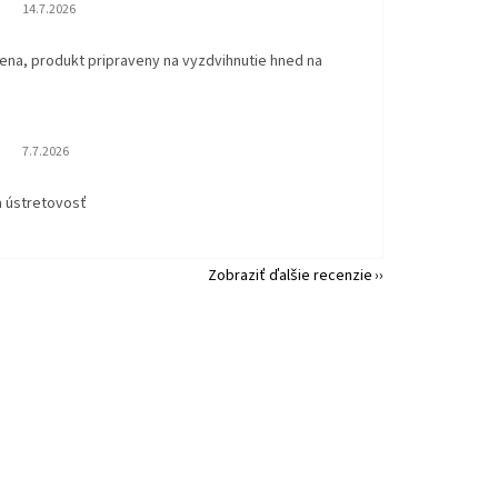
Hodnotenie obchodu je 5 z 5 hviezdičiek.
14.7.2026
ena, produkt pripraveny na vyzdvihnutie hned na
.
Hodnotenie obchodu je 5 z 5 hviezdičiek.
7.7.2026
a ústretovosť
Zobraziť ďalšie recenzie