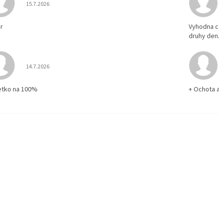
Hodnotenie obchodu je 5 z 5 hviezdičiek.
15.7.2026
r
Vyhodna c
druhy den
Hodnotenie obchodu je 5 z 5 hviezdičiek.
14.7.2026
etko na 100%
+ Ochota 