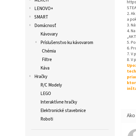
MERCH
http
STEA
LENOVO+
2. A
SMART
a po
3. Ná
Domácnosť
4. Na
Kávovary
„AKT
Príslušenstvo ku kávovarom
5. P
6. Pr
Chémia
7. V
Filtre
8. V 
Upoz
Káva
tech
Hračky
pria
ktor
R/C Modely
inšt
LEGO
Interaktívne hračky
Elektronické stavebnice
Roboti