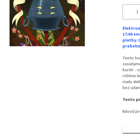
Elektron
17:00 em
platby. 
prebehne
Tento tov
zasielame
Kuriér - 
robíme le
mailu ale
bez udan
Tento pr
Návod pre