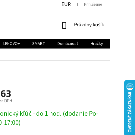
EUR
Prihlásenie
NÁKUPNÝ
Prázdny košík
KOŠÍK
LENOVO+
SMART
Domácnosť
Hračky
,63
ez DPH
ová
onický kľúč - do 1 hod. (dodanie Po-
0-17:00)