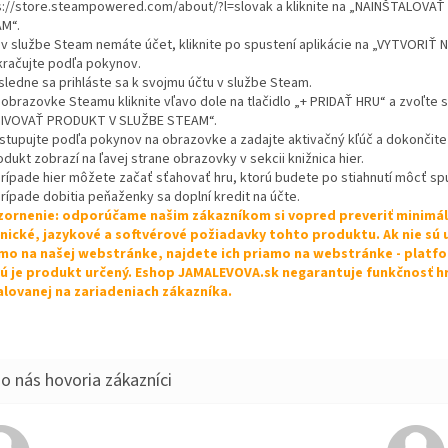
s://store.steampowered.com/about/?l=slovak a kliknite na „NAINŠTALOVA
M“.
k v službe Steam nemáte účet, kliknite po spustení aplikácie na „VYTVORIŤ
kračujte podľa pokynov.
sledne sa prihláste sa k svojmu účtu v službe Steam.
 obrazovke Steamu kliknite vľavo dole na tlačidlo „+ PRIDAŤ HRU“ a zvoľte s
IVOVAŤ PRODUKT V SLUŽBE STEAM“.
ostupujte podľa pokynov na obrazovke a zadajte aktivačný kľúč a dokončite 
odukt zobrazí na ľavej strane obrazovky v sekcii knižnica hier.
 prípade hier môžete začať sťahovať hru, ktorú budete po stiahnutí môcť spu
prípade dobitia peňaženky sa doplní kredit na účte.
ornenie: odporúčame našim zákazníkom si vopred preveriť minimá
nické, jazykové a softvérové požiadavky tohto produktu. Ak nie sú
mo na našej webstránke, najdete ich priamo na webstránke - platf
ú je produkt určený. Eshop JAMALEVOVA.sk negarantuje funkčnosť h
alovanej na zariadeniach zákazníka.