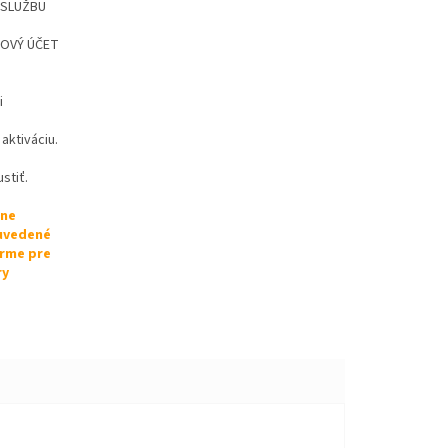
Ť SLUŽBU
 NOVÝ ÚČET
i
aktiváciu.
stiť.
lne
 uvedené
orme pre
ry