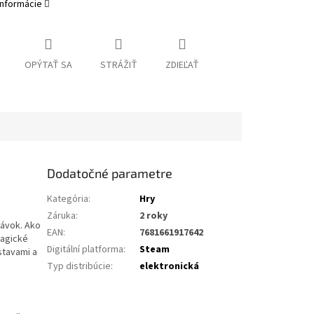
informácie
OPÝTAŤ SA
STRÁŽIŤ
ZDIEĽAŤ
Dodatočné parametre
Kategória
:
Hry
Záruka
:
2 roky
rávok. Ako
EAN
:
7681661917642
magické
Digitální platforma
:
Steam
stavami a
Typ distribúcie
:
elektronická