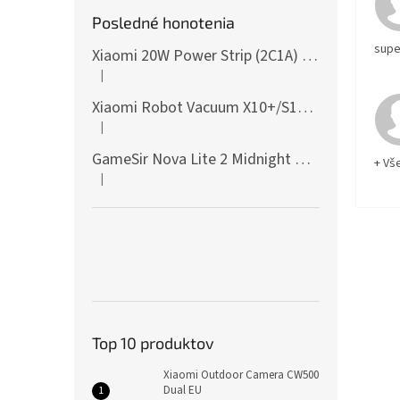
Posledné honotenia
supe
Xiaomi 20W Power Strip (2C1A) EU
|
Hodnotenie produktu je 5 z 5 hviezdičiek.
Xiaomi Robot Vacuum X10+/S10+/X10/X20+ Side Brush
|
Hodnotenie produktu je 5 z 5 hviezdičiek.
GameSir Nova Lite 2 Midnight Gray
+ Vš
|
Hodnotenie produktu je 5 z 5 hviezdičiek.
Top 10 produktov
Xiaomi Outdoor Camera CW500
Dual EU