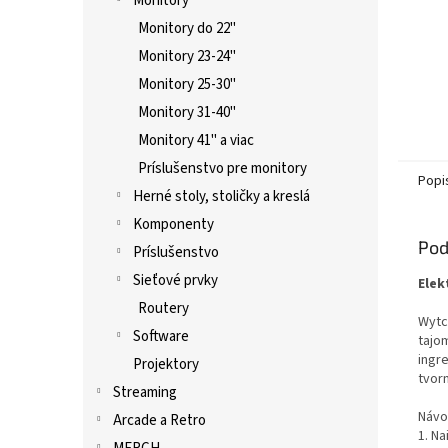
Monitory
Monitory do 22"
Monitory 23-24"
Monitory 25-30"
Monitory 31-40"
Monitory 41" a viac
Príslušenstvo pre monitory
Popi
Herné stoly, stoličky a kreslá
Komponenty
Pod
Príslušenstvo
Sieťové prvky
Elek
Routery
Wytc
Software
tajo
ingr
Projektory
tvorm
Streaming
Návo
Arcade a Retro
1. Na