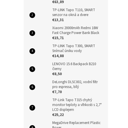
€63,89
TP-LINK Tapo T110, SMART
senzor na okná a dvere
€13,31
Xiaomi 20000mAh Redmi 18W
Fast Charge Power Bank Black
€15,71
TP-LINK Tapo T300, SMART
Snímač úniku vody
€14,88
LENOVO 15.6 Backpack B210
čierny
€8,50
DeLonghi DLSC002, vodní filtr
pro espressa, bílý
€7,70
TP-Link Tapo T315 chytrý
monitor teploty a vlhkosti s 2,7"
LCD displejem
€25,22
MegaDrive Replacement Plastic
Boxes