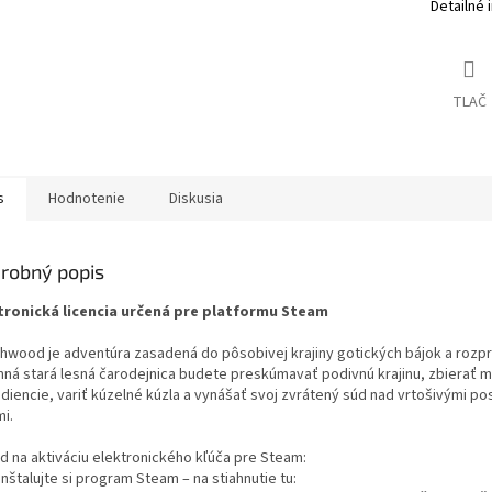
Detailné 
TLAČ
s
Hodnotenie
Diskusia
robný popis
tronická licencia určená pre platformu Steam
hwood je adventúra zasadená do pôsobivej krajiny gotických bájok a rozp
mná stará lesná čarodejnica budete preskúmavať podivnú krajinu, zbierať 
ediencie, variť kúzelné kúzla a vynášať svoj zvrátený súd nad vrtošivými po
i.
d na aktiváciu elektronického kľúča pre Steam:
inštalujte si program Steam – na stiahnutie tu: