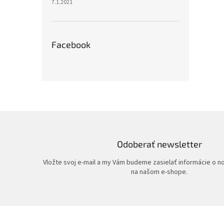
7.1.2021
Facebook
Odoberať newsletter
Vložte svoj e-mail a my Vám budeme zasielať informácie o 
na našom e-shope.
Z
á