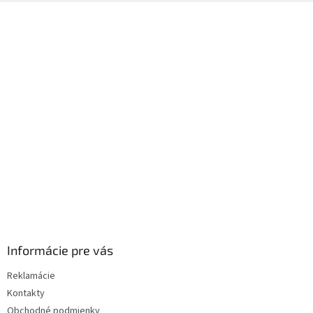
Z
á
p
ä
t
i
e
Informácie pre vás
Reklamácie
Kontakty
Obchodné podmienky