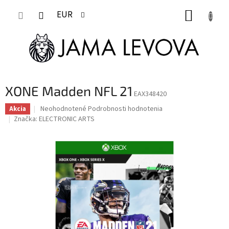
Prejsť
NÁKUP
na
EUR
obsah
KOŠÍK
XONE Madden NFL 21
EAX348420
Priemerné
Neohodnotené
Podrobnosti hodnotenia
Akcia
hodnotenie
Značka:
ELECTRONIC ARTS
produktu
je
0,0
z
5
hviezdičiek.