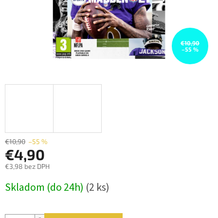
€10,90
–55 %
€10,90
–55 %
€4,90
€3,98 bez DPH
Jednotková
Skladom (do 24h)
(2 ks)
cena: