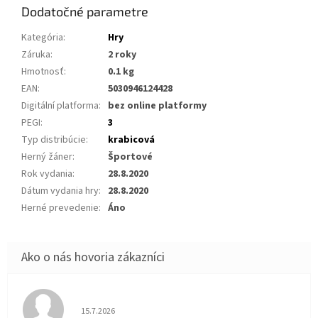
Dodatočné parametre
Kategória
:
Hry
Záruka
:
2 roky
Hmotnosť
:
0.1 kg
EAN
:
5030946124428
Digitální platforma
:
bez online platformy
PEGI
:
3
Typ distribúcie
:
krabicová
Herný žáner
:
Športové
Rok vydania
:
28.8.2020
Dátum vydania hry
:
28.8.2020
Herné prevedenie
:
Áno
Hodnotenie obchodu je 5 z 5 hviezdičiek.
15.7.2026