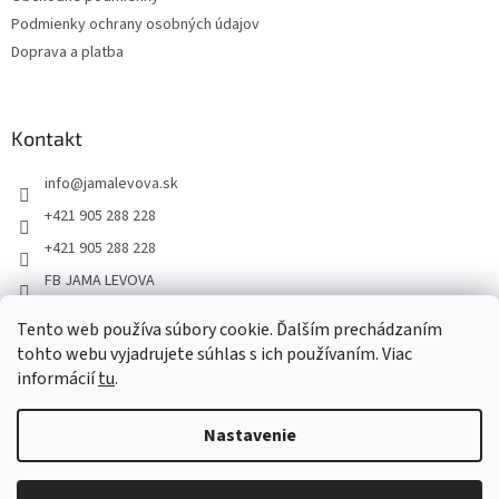
Podmienky ochrany osobných údajov
Doprava a platba
Kontakt
info
@
jamalevova.sk
+421 905 288 228
+421 905 288 228
FB JAMA LEVOVA
jama_levova
Tento web používa súbory cookie. Ďalším prechádzaním
JamaLevova
tohto webu vyjadrujete súhlas s ich používaním. Viac
+421905288228
informácií
tu
.
Nastavenie
Vážení zákazníci, z dôvodu dovoleniek môže v tomto období
dochádzať ku predĺženiu dodacích lehôt. Od 30.7. do 10.8. bude