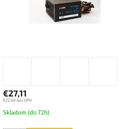
€27,11
€22,04 bez DPH
Jednotková
Skladom (do 72h)
cena: