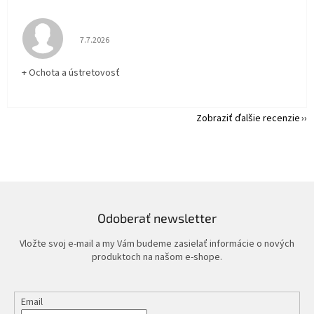
Hodnotenie obchodu je 5 z 5 hviezdičiek.
7.7.2026
+ Ochota a ústretovosť
Zobraziť ďalšie recenzie
Odoberať newsletter
Vložte svoj e-mail a my Vám budeme zasielať informácie o nových
produktoch na našom e-shope.
Email