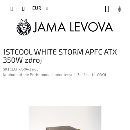
Prejsť
NÁKUP
na
EUR
obsah
KOŠÍK
1STCOOL WHITE STORM APFC ATX
350W zdroj
SK1CECP-350A-12-85
Priemerné
Neohodnotené
Podrobnosti hodnotenia
Značka:
1stCOOL
hodnotenie
produktu
je
0,0
z
5
hviezdičiek.