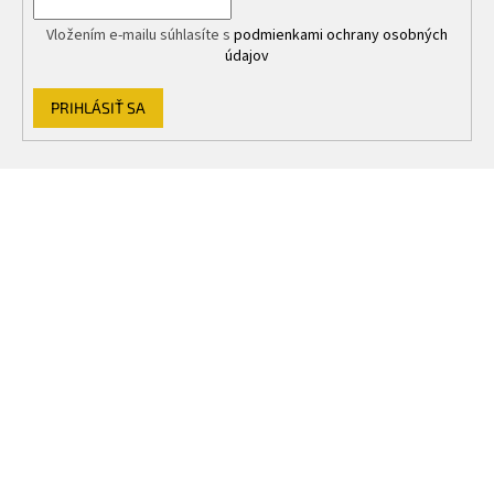
Vložením e-mailu súhlasíte s
podmienkami ochrany osobných
údajov
PRIHLÁSIŤ SA
Z
á
p
ä
t
i
e