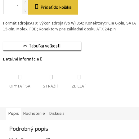
Pridať do košíka
Formát zdroja:ATX; Výkon zdroja (vo W):350; Konektory:PCIe 6-pin, SATA
15-pin, Molex, FDD; Konektory pre základnú dosku:ATX 24-pin
Tabuľka veľkostí
Detailné informácie
OPÝTAŤ SA
STRÁŽIŤ
ZDIEĽAŤ
Popis
Hodnotenie
Diskusia
Podrobný popis