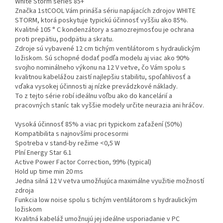
White Storm series 85+
Značka 1stCOOL Vám prináša sériu napájacích zdrojov WHITE
STORM, ktorá poskytuje typickú účinnosť vyššiu ako 85%.
Kvalitné 105 ° C kondenzátory a samozrejmosťou je ochrana
proti prepätiu, podpätiu a skratu.
Zdroje sú vybavené 12 cm tichým ventilátorom s hydraulickým
ložiskom. Sú schopné dodať podľa modelu aj viac ako 90%
svojho nominálneho výkonu na 12 V vetve, čo Vám spolu s
kvalitnou kabelážou zaistí najlepšiu stabilitu, spoľahlivosť a
vďaka vysokej účinnosti aj nízke prevádzkové náklady.
To z tejto série robí ideálnu voľbu ako do kancelárií a
pracovných staníc tak vyššie modely určite neurazia ani hráčov.
Vysoká účinnosť 85% a viac pri typickom zaťažení (50%)
Kompatibilita s najnovšími procesormi
Spotreba v stand-by režime <0,5 W
Plní Energy Star 6.1
Active Power Factor Correction, 99% (typical)
Hold up time min 20 ms
Jedna silná 12 V vetva umožňujúca maximálne využitie možností
zdroja
Funkcia low noise spolu s tichým ventilátorom s hydraulickým
ložiskom
Kvalitná kabeláž umožnujú jej ideálne usporiadanie v PC