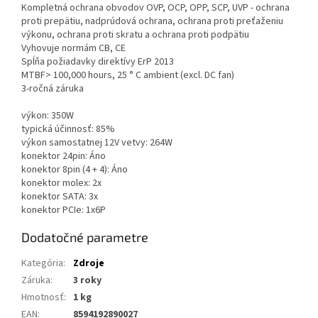
Kompletná ochrana obvodov OVP, OCP, OPP, SCP, UVP - ochrana
proti prepätiu, nadprúdová ochrana, ochrana proti preťaženiu
výkonu, ochrana proti skratu a ochrana proti podpätiu
Vyhovuje normám CB, CE
Spĺňa požiadavky direktívy ErP 2013
MTBF> 100,000 hours, 25 ° C ambient (excl. DC fan)
3-ročná záruka
výkon: 350W
typická účinnosť: 85%
výkon samostatnej 12V vetvy: 264W
konektor 24pin: Áno
konektor 8pin (4 + 4): Áno
konektor molex: 2x
konektor SATA: 3x
konektor PCIe: 1x6P
Dodatočné parametre
Kategória
:
Zdroje
Záruka
:
3 roky
Hmotnosť
:
1 kg
EAN
:
8594192890027