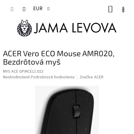
Prejsť
NÁKUP
na
EUR
obsah
KOŠÍK
ACER Vero ECO Mouse AMR020,
Bezdrôtová myš
MYS ACE GP.MCE11.023
Priemerné
Neohodnotené
Podrobnosti hodnotenia
Značka:
ACER
hodnotenie
produktu
je
0,0
z
5
hviezdičiek.