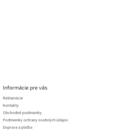
ä
t
i
e
Informácie pre vás
Reklamácie
Kontakty
Obchodné podmienky
Podmienky ochrany osobných údajov
Doprava a platba