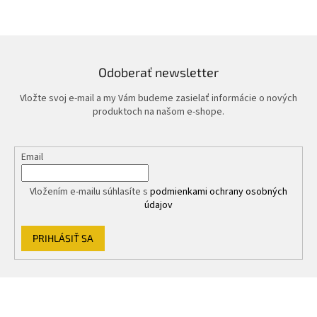
Odoberať newsletter
Vložte svoj e-mail a my Vám budeme zasielať informácie o nových
produktoch na našom e-shope.
Email
Vložením e-mailu súhlasíte s
podmienkami ochrany osobných
údajov
PRIHLÁSIŤ SA
Z
á
p