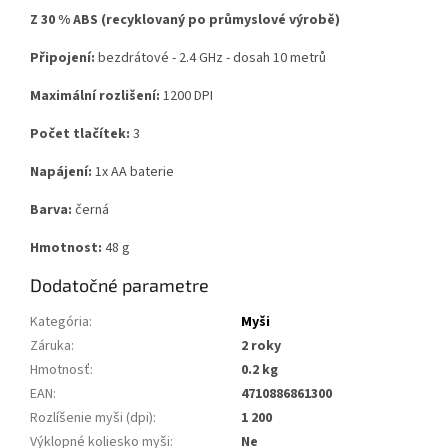
Z 30 % ABS (recyklovaný po průmyslové výrobě)
Připojení:
bezdrátové - 2.4 GHz - dosah 10 metrů
Maximální rozlišení:
1200 DPI
Počet tlačítek:
3
Napájení:
1x AA baterie
Barva:
černá
Hmotnost:
48 g
Dodatočné parametre
Kategória
:
Myši
Záruka
:
2 roky
Hmotnosť
:
0.2 kg
EAN
:
4710886861300
Rozlíšenie myši (dpi)
:
1 200
Výklopné koliesko myši
:
Ne