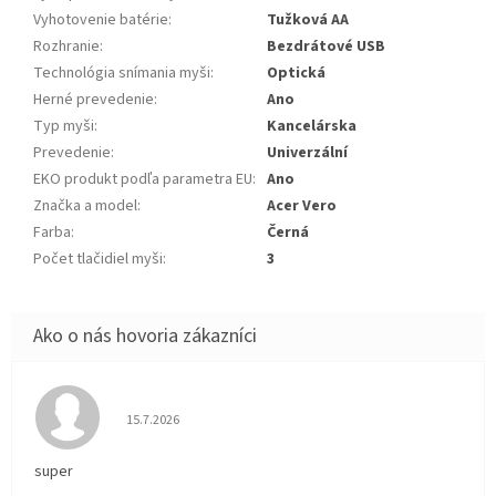
Vyhotovenie batérie
:
Tužková AA
Rozhranie
:
Bezdrátové USB
Technológia snímania myši
:
Optická
Herné prevedenie
:
Ano
Typ myši
:
Kancelárska
Prevedenie
:
Univerzální
EKO produkt podľa parametra EU
:
Ano
Značka a model
:
Acer Vero
Farba
:
Černá
Počet tlačidiel myši
:
3
Hodnotenie obchodu je 5 z 5 hviezdičiek.
15.7.2026
super