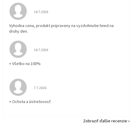
Hodnotenie obchodu je 5 z 5 hviezdičiek.
14.7.2026
Vyhodna cena, produkt pripraveny na vyzdvihnutie hned na
druhy den.
Hodnotenie obchodu je 5 z 5 hviezdičiek.
14.7.2026
+ Všetko na 100%
Hodnotenie obchodu je 5 z 5 hviezdičiek.
7.7.2026
+ Ochota a ústretovosť
Zobraziť ďalšie recenzie