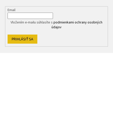
Email
Vložením e-mailu súhlasíte s
podmienkami ochrany osobných
údajov
PRIHLÁSIŤ SA
Z
á
p
ä
t
i
e