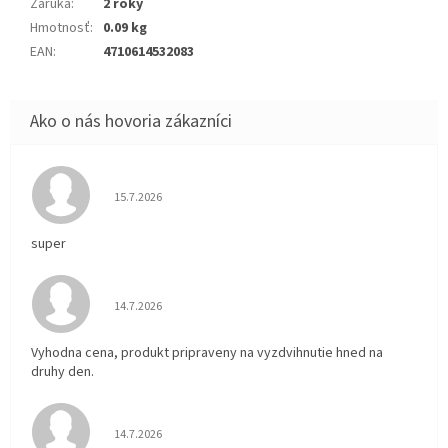
Záruka
:
2 roky
Hmotnosť
:
0.09 kg
EAN
:
4710614532083
Hodnotenie obchodu je 5 z 5 hviezdičiek.
15.7.2026
super
Hodnotenie obchodu je 5 z 5 hviezdičiek.
14.7.2026
Vyhodna cena, produkt pripraveny na vyzdvihnutie hned na
druhy den.
Hodnotenie obchodu je 5 z 5 hviezdičiek.
14.7.2026