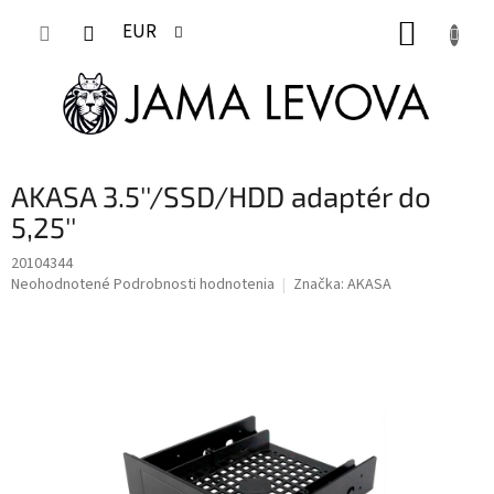
Prejsť
NÁKUP
na
EUR
obsah
KOŠÍK
AKASA 3.5''/SSD/HDD adaptér do
5,25''
20104344
Priemerné
Neohodnotené
Podrobnosti hodnotenia
Značka:
AKASA
hodnotenie
produktu
je
0,0
z
5
hviezdičiek.