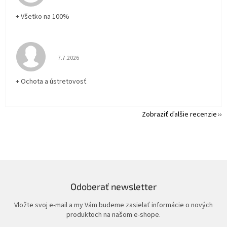
+ Všetko na 100%
Hodnotenie obchodu je 5 z 5 hviezdičiek.
7.7.2026
+ Ochota a ústretovosť
Zobraziť ďalšie recenzie
Odoberať newsletter
Vložte svoj e-mail a my Vám budeme zasielať informácie o nových
produktoch na našom e-shope.