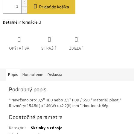
Pridať do košíka
Detailné informácie
OPÝTAŤ SA
STRÁŽIŤ
ZDIEĽAŤ
Popis
Hodnotenie
Diskusia
Podrobný popis
* Navrženo pro: 3,5'' HDD nebo 2,5'' HDD / SSD * Materiál: plast *
Rozměry: 154.5(L) x 149(W) x 42.2(H) mm * Hmotnost: 96g
Dodatočné parametre
Kategória
:
Skrinky a zdroje