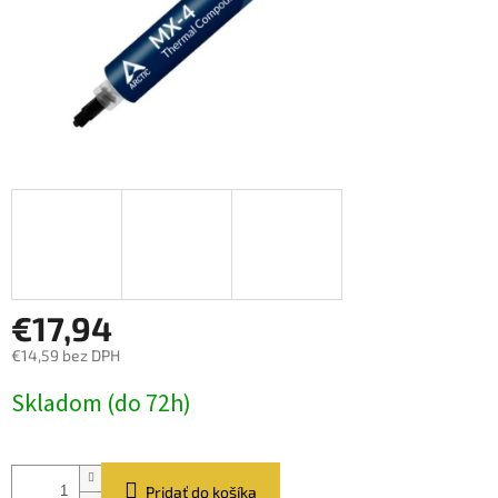
€17,94
€14,59 bez DPH
Jednotková
Skladom (do 72h)
cena:
Pridať do košíka