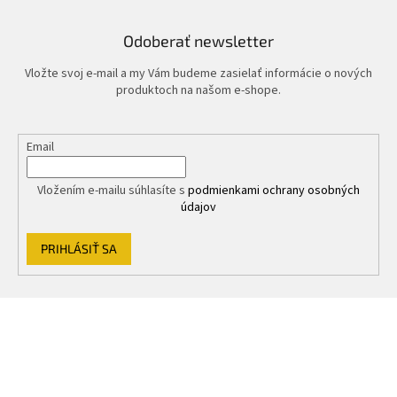
Odoberať newsletter
Vložte svoj e-mail a my Vám budeme zasielať informácie o nových
produktoch na našom e-shope.
Email
Vložením e-mailu súhlasíte s
podmienkami ochrany osobných
údajov
PRIHLÁSIŤ SA
Z
á
p
ä
t