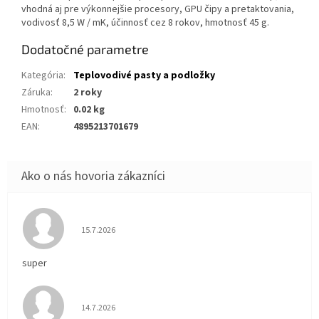
vhodná aj pre výkonnejšie procesory, GPU čipy a pretaktovania,
vodivosť 8,5 W / mK, účinnosť cez 8 rokov, hmotnosť 45 g.
Dodatočné parametre
Kategória
:
Teplovodivé pasty a podložky
Záruka
:
2 roky
Hmotnosť
:
0.02 kg
EAN
:
4895213701679
Hodnotenie obchodu je 5 z 5 hviezdičiek.
15.7.2026
super
Hodnotenie obchodu je 5 z 5 hviezdičiek.
14.7.2026