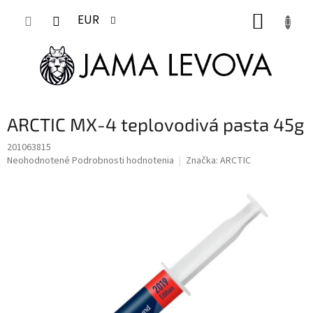
Prejsť
NÁKUP
na
EUR
obsah
KOŠÍK
ARCTIC MX-4 teplovodivá pasta 45g
201063815
Priemerné
Neohodnotené
Podrobnosti hodnotenia
Značka:
ARCTIC
hodnotenie
produktu
je
0,0
z
5
hviezdičiek.