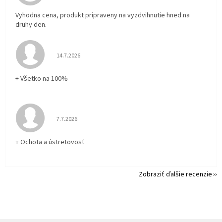
Vyhodna cena, produkt pripraveny na vyzdvihnutie hned na
druhy den.
Hodnotenie obchodu je 5 z 5 hviezdičiek.
14.7.2026
+ Všetko na 100%
Hodnotenie obchodu je 5 z 5 hviezdičiek.
7.7.2026
+ Ochota a ústretovosť
Zobraziť ďalšie recenzie