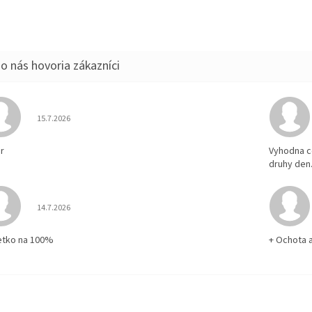
Hodnotenie obchodu je 5 z 5 hviezdičiek.
15.7.2026
r
Vyhodna c
druhy den
Hodnotenie obchodu je 5 z 5 hviezdičiek.
14.7.2026
etko na 100%
+ Ochota 