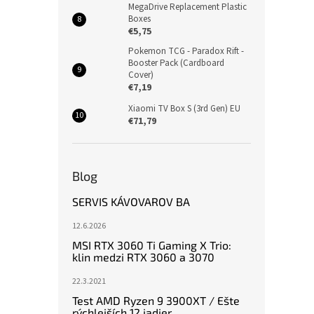
MegaDrive Replacement Plastic
Boxes
€5,75
Pokemon TCG - Paradox Rift -
Booster Pack (Cardboard
Cover)
€7,19
Xiaomi TV Box S (3rd Gen) EU
€71,79
Blog
SERVIS KÁVOVAROV BA
12.6.2026
MSI RTX 3060 Ti Gaming X Trio:
klin medzi RTX 3060 a 3070
22.3.2021
Test AMD Ryzen 9 3900XT / Ešte
rýchlejších 12 jadier