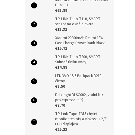
Dual EU
€63,89
TP-LINK Tapo T110, SMART
senzor na okná a dvere
€13,31
Xiaomi 20000mAh Redmi 18W
Fast Charge Power Bank Black
€15,71
TP-LINK Tapo T300, SMART
Snímač úniku vody
€14,88
LENOVO 15.6 Backpack B210
čierny
€8,50
DeLonghi DLSC002, vodní filtr
pro espressa, bílý
€7,70
TP-Link Tapo T315 chytrý
monitor teploty a vlhkosti s 2,7"
LCD displejem
€25,22