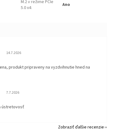
M.2 v režime PCIe
Ano
5.0 x4
:
Hodnotenie obchodu je 5 z 5 hviezdičiek.
14.7.2026
ena, produkt pripraveny na vyzdvihnutie hned na
.
Hodnotenie obchodu je 5 z 5 hviezdičiek.
7.7.2026
a ústretovosť
Zobraziť ďalšie recenzie