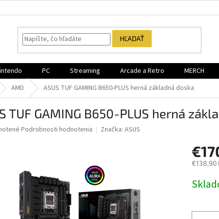
HĽADAŤ
intendo
PC
Streaming
Arcade a Retro
MERCH
AMD
ASUS TUF GAMING B650-PLUS herná základná doska
S TUF GAMING B650-PLUS herná zákla
né
notené
Podrobnosti hodnotenia
Značka:
ASUS
nie
€17
u
€138,90
Jednotk
Sklad
cena:
iek.