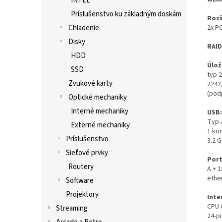
INTEL
Príslušenstvo ku základným doskám
Rozš
2x PC
Chladenie
Disky
RAID
HDD
Úlož
SSD
typ 2
Zvukové karty
2242
(pod
Optické mechaniky
Interné mechaniky
USB
Typ-A
Externé mechaniky
1 ko
Príslušenstvo
3.2 G
Sieťové prvky
Port
Routery
A + 1
ethe
Software
Projektory
Inte
CPU 
Streaming
24-pi