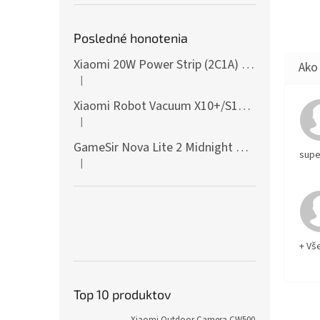
Posledné honotenia
Xiaomi 20W Power Strip (2C1A) EU
|
Hodnotenie produktu je 5 z 5 hviezdičiek.
Xiaomi Robot Vacuum X10+/S10+/X10/X20+ Side Brush
|
Hodnotenie produktu je 5 z 5 hviezdičiek.
GameSir Nova Lite 2 Midnight Gray
supe
|
Hodnotenie produktu je 5 z 5 hviezdičiek.
+ Vš
Top 10 produktov
Xiaomi Outdoor Camera CW500