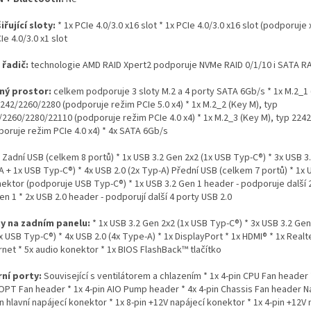
iřující sloty:
* 1x PCIe 4.0/3.0 x16 slot * 1x PCIe 4.0/3.0 x16 slot (podporuje 
Ie 4.0/3.0 x1 slot
 řadič:
technologie AMD RAID Xpert2 podporuje NVMe RAID 0/1/10 i SATA RA
ný prostor:
celkem podporuje 3 sloty M.2 a 4 porty SATA 6Gb/s * 1x M.2_1 
242/2260/2280 (podporuje režim PCIe 5.0 x4) * 1x M.2_2 (Key M), typ
/2260/2280/22110 (podporuje režim PCIe 4.0 x4) * 1x M.2_3 (Key M), typ 224
poruje režim PCIe 4.0 x4) * 4x SATA 6Gb/s
:
Zadní USB (celkem 8 portů) * 1x USB 3.2 Gen 2x2 (1x USB Typ-C®) * 3x USB 3.
 + 1x USB Typ-C®) * 4x USB 2.0 (2x Typ-A) Přední USB (celkem 7 portů) * 1x 
nektor (podporuje USB Typ-C®) * 1x USB 3.2 Gen 1 header - podporuje další 
en 1 * 2x USB 2.0 header - podporují další 4 porty USB 2.0
y na zadním panelu:
* 1x USB 3.2 Gen 2x2 (1x USB Typ-C®) * 3x USB 3.2 Gen
x USB Typ-C®) * 4x USB 2.0 (4x Type-A) * 1x DisplayPort * 1x HDMI® * 1x Real
rnet * 5x audio konektor * 1x BIOS FlashBack™ tlačítko
rní porty:
Související s ventilátorem a chlazením * 1x 4-pin CPU Fan header 
OPT Fan header * 1x 4-pin AIO Pump header * 4x 4-pin Chassis Fan header Na
n hlavní napájecí konektor * 1x 8-pin +12V napájecí konektor * 1x 4-pin +12V 