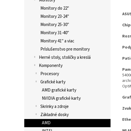
Monitory
Monitory do 22"
ASUS
Monitory 23-24"
Monitory 25-30"
Chip
Monitory 31-40"
Roz
Monitory 41" a viac
Podp
Príslušenstvo pre monitory
Herné stoly, stoličky a kreslá
Pati
Komponenty
Pam
Procesory
5400
arch
Grafické karty
Opti
AMD grafické karty
Graf
NVIDIA grafické karty
Skrinky a zdroje
Zvuk
Základné dosky
Ethe
AMD
WLAN