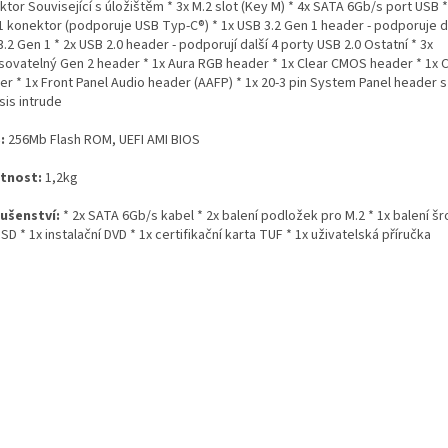
tor Související s úložištěm * 3x M.2 slot (Key M) * 4x SATA 6Gb/s port USB *
1 konektor (podporuje USB Typ-C®) * 1x USB 3.2 Gen 1 header - podporuje da
.2 Gen 1 * 2x USB 2.0 header - podporují další 4 porty USB 2.0 Ostatní * 3x
sovatelný Gen 2 header * 1x Aura RGB header * 1x Clear CMOS header * 1x 
r * 1x Front Panel Audio header (AAFP) * 1x 20-3 pin System Panel header s
sis intrude
S:
256Mb Flash ROM, UEFI AMI BIOS
tnost:
1,2kg
lušenství:
* 2x SATA 6Gb/s kabel * 2x balení podložek pro M.2 * 1x balení š
SD * 1x instalační DVD * 1x certifikační karta TUF * 1x uživatelská příručka