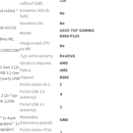
128
veľkosť (GB)
:
Konektor VGA (D-
x4 režim) *
Ne
Sub)
:
Konektor DVI
:
Ne
ID 0/1/10
ASUS TUF GAMING
Model
:
B650-PLUS
(Key M),
Integrované CPU
Ne
na MB
:
2/2260/2280
Typ sieťovej karty
:
Realtek
Výrobca chipsetu
:
AMD
2 Gen 2 (2x
Pätica
:
AM5
USB 3.2 Gen
Chipset
:
B650
2 porty USB
Počet slotov M.2
:
3
Počet USB 2.0
4
 2 (2x Typ-
(externý)
:
tek 2,5Gb
Počet USB 3.x
2
(externý)
:
Maximálna
* 1x 4-pin
6400
frekvencia pamätí
:
pájení * 1x
napájecí
Počet slotov PCIe
2