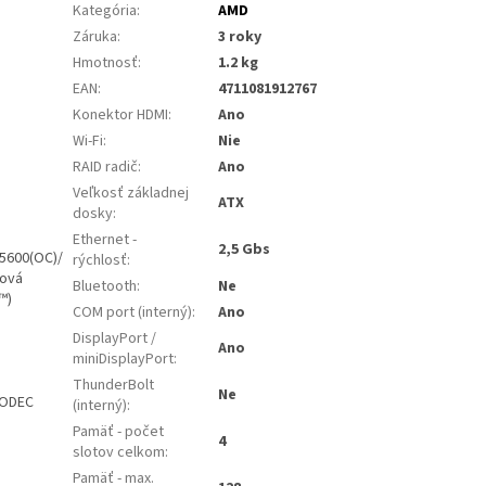
Kategória
:
AMD
Záruka
:
3 roky
Hmotnosť
:
1.2 kg
EAN
:
4711081912767
Konektor HDMI
:
Ano
Wi-Fi
:
Nie
RAID radič
:
Ano
Veľkosť základnej
ATX
dosky
:
Ethernet -
2,5 Gbs
 5600(OC)/
rýchlosť
:
lová
Bluetooth
:
Ne
™)
COM port (interný)
:
Ano
DisplayPort /
Ano
miniDisplayPort
:
ThunderBolt
Ne
CODEC
(interný)
:
Pamäť - počet
4
slotov celkom
:
Pamäť - max.