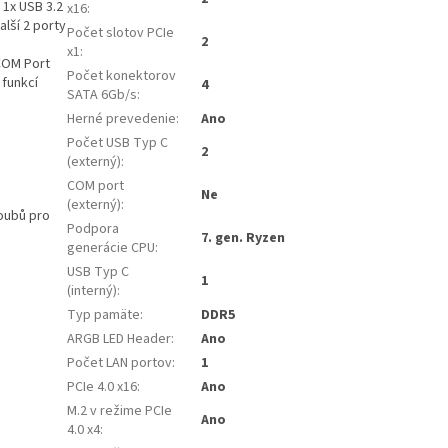
 1x USB 3.2
x16
:
lší 2 porty
Počet slotov PCIe
2
x1
:
COM Port
Počet konektorov
 funkcí
4
SATA 6Gb/s
:
Herné prevedenie
:
Ano
Počet USB Typ C
2
(externý)
:
COM port
Ne
(externý)
:
roubů pro
Podpora
7. gen. Ryzen
generácie CPU
:
USB Typ C
1
(interný)
:
Typ pamäte
:
DDR5
ARGB LED Header
:
Ano
Počet LAN portov
:
1
PCIe 4.0 x16
:
Ano
M.2 v režime PCIe
Ano
4.0 x4
: