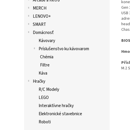
Arcade a Retro
konek
Gen 
MERCH
USB 3
LENOVO+
adre
heade
SMART
Chas
Domácnosť
BIO
Kávovary
Príslušenstvo ku kávovarom
Hmo
Chémia
Přís
Filtre
M.2 S
Káva
Hračky
R/C Modely
LEGO
Interaktívne hračky
Elektronické stavebnice
Roboti