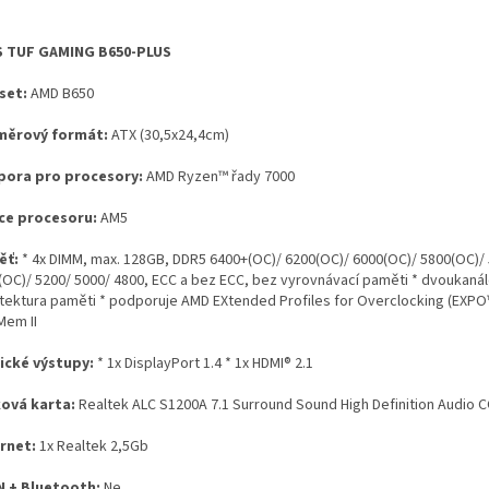
 TUF GAMING B650-PLUS
set:
AMD B650
měrový formát:
ATX (30,5x24,4cm)
ora pro procesory:
AMD Ryzen™ řady 7000
ce procesoru:
AM5
ěť:
* 4x DIMM, max. 128GB, DDR5 6400+(OC)/ 6200(OC)/ 6000(OC)/ 5800(OC)/
(OC)/ 5200/ 5000/ 4800, ECC a bez ECC, bez vyrovnávací paměti * dvoukaná
itektura paměti * podporuje AMD EXtended Profiles for Overclocking (EXPO
Mem II
ické výstupy:
* 1x DisplayPort 1.4 * 1x HDMI® 2.1
ová karta:
Realtek ALC S1200A 7.1 Surround Sound High Definition Audio 
rnet:
1x Realtek 2,5Gb
 + Bluetooth:
Ne