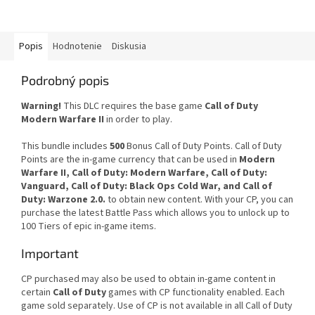
Popis
Hodnotenie
Diskusia
Podrobný popis
Warning!
This DLC requires the base game
Call of Duty
Modern Warfare II
in order to play.
This bundle includes
500
Bonus Call of Duty Points. Call of Duty
Points are the in-game currency that can be used in
Modern
Warfare II, Call of Duty: Modern Warfare, Call of Duty:
Vanguard, Call of Duty: Black Ops Cold War, and Call of
Duty: Warzone 2.0.
to obtain new content. With your CP, you can
purchase the latest Battle Pass which allows you to unlock up to
100 Tiers of epic in-game items.
Important
CP purchased may also be used to obtain in-game content in
certain
Call of Duty
games with CP functionality enabled. Each
game sold separately. Use of CP is not available in all Call of Duty