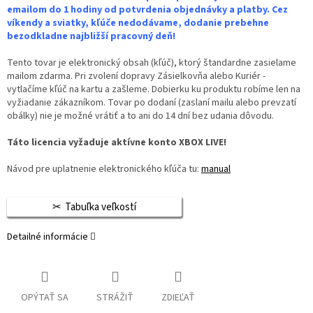
emailom do 1 hodiny od potvrdenia objednávky a platby. Cez
víkendy a sviatky, kľúče nedodávame, dodanie prebehne
bezodkladne najbližší pracovný deň!
Tento tovar je elektronický obsah (kľúč), ktorý štandardne zasielame
mailom zdarma. Pri zvolení dopravy Zásielkovňa alebo Kuriér -
vytlačíme kľúč na kartu a zašleme. Dobierku ku produktu robíme len na
vyžiadanie zákazníkom. Tovar po dodaní (zaslaní mailu alebo prevzatí
obálky) nie je možné vrátiť a to ani do 14 dní bez udania dôvodu.
Táto licencia vyžaduje aktívne konto XBOX LIVE!
Návod pre uplatnenie elektronického kľúča tu:
manual
Tabuľka veľkostí
Detailné informácie
OPÝTAŤ SA
STRÁŽIŤ
ZDIEĽAŤ