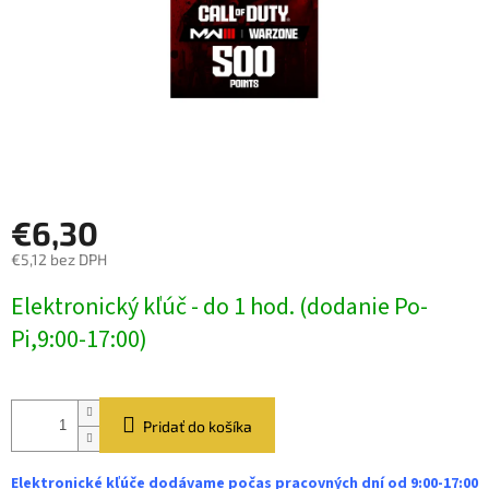
€6,30
€5,12 bez DPH
Jednotková
Elektronický kľúč - do 1 hod. (dodanie Po-
cena:
Pi,9:00-17:00)
Pridať do košíka
Elektronické kľúče dodávame počas pracovných dní od 9:00-17:00