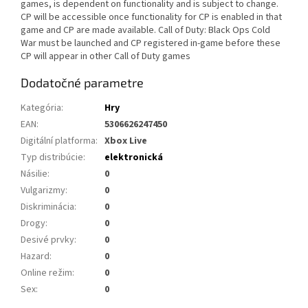
games, is dependent on functionality and is subject to change.
CP will be accessible once functionality for CP is enabled in that
game and CP are made available. Call of Duty: Black Ops Cold
War must be launched and CP registered in-game before these
CP will appear in other Call of Duty games
Dodatočné parametre
Kategória
:
Hry
EAN
:
5306626247450
Digitální platforma
:
Xbox Live
Typ distribúcie
:
elektronická
Násilie
:
0
Vulgarizmy
:
0
Diskriminácia
:
0
Drogy
:
0
Desivé prvky
:
0
Hazard
:
0
Online režim
:
0
Sex
:
0