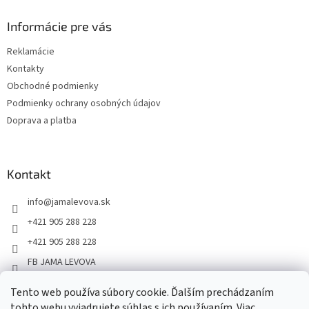
Informácie pre vás
Reklamácie
Kontakty
Obchodné podmienky
Podmienky ochrany osobných údajov
Doprava a platba
Kontakt
info
@
jamalevova.sk
+421 905 288 228
+421 905 288 228
FB JAMA LEVOVA
jama_levova
Tento web používa súbory cookie. Ďalším prechádzaním
JamaLevova
tohto webu vyjadrujete súhlas s ich používaním. Viac