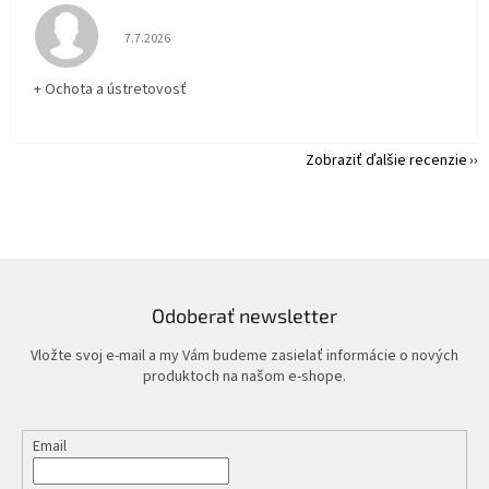
Hodnotenie obchodu je 5 z 5 hviezdičiek.
7.7.2026
+ Ochota a ústretovosť
Zobraziť ďalšie recenzie
Odoberať newsletter
Vložte svoj e-mail a my Vám budeme zasielať informácie o nových
produktoch na našom e-shope.
Email