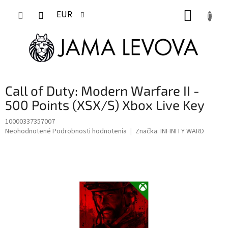
Prejsť
NÁKUP
na
EUR
obsah
KOŠÍK
Call of Duty: Modern Warfare II -
500 Points (XSX/S) Xbox Live Key
10000337357007
Priemerné
Neohodnotené
Podrobnosti hodnotenia
Značka:
INFINITY WARD
hodnotenie
produktu
je
0,0
z
5
hviezdičiek.