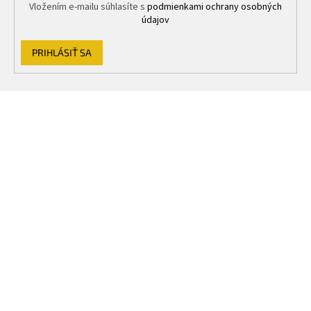
Vložením e-mailu súhlasíte s
podmienkami ochrany osobných
údajov
PRIHLÁSIŤ SA
Z
á
p
ä
t
i
e