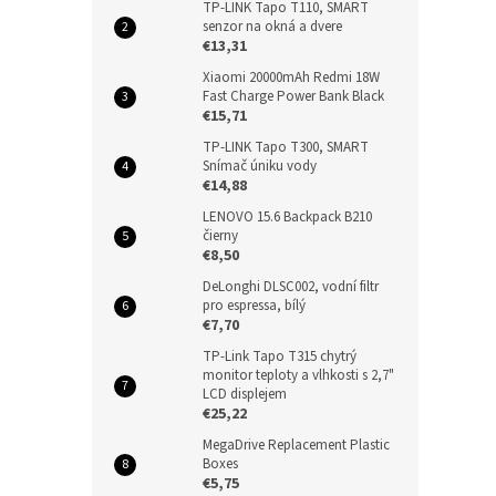
TP-LINK Tapo T110, SMART
senzor na okná a dvere
€13,31
Xiaomi 20000mAh Redmi 18W
Fast Charge Power Bank Black
€15,71
TP-LINK Tapo T300, SMART
Snímač úniku vody
€14,88
LENOVO 15.6 Backpack B210
čierny
€8,50
DeLonghi DLSC002, vodní filtr
pro espressa, bílý
€7,70
TP-Link Tapo T315 chytrý
monitor teploty a vlhkosti s 2,7"
LCD displejem
€25,22
MegaDrive Replacement Plastic
Boxes
€5,75