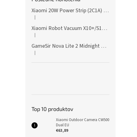
Xiaomi 20W Power Strip (2C1A) EU
|
Hodnotenie produktu je 5 z 5 hviezdičiek.
Xiaomi Robot Vacuum X10+/S10+/X10/X20+ Side Brush
|
Hodnotenie produktu je 5 z 5 hviezdičiek.
GameSir Nova Lite 2 Midnight Gray
|
Hodnotenie produktu je 5 z 5 hviezdičiek.
Top 10 produktov
Xiaomi Outdoor Camera CW500
Dual EU
€63,89