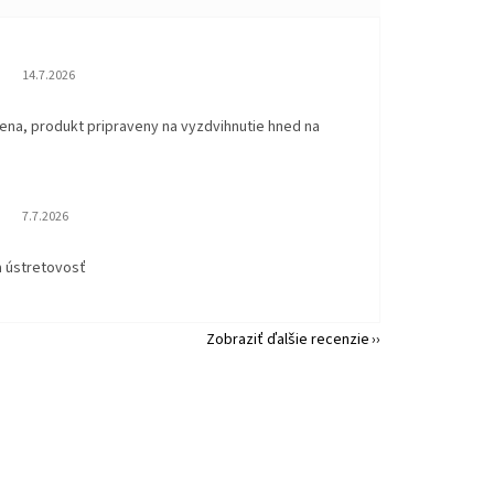
Hodnotenie obchodu je 5 z 5 hviezdičiek.
14.7.2026
ena, produkt pripraveny na vyzdvihnutie hned na
.
Hodnotenie obchodu je 5 z 5 hviezdičiek.
7.7.2026
a ústretovosť
Zobraziť ďalšie recenzie