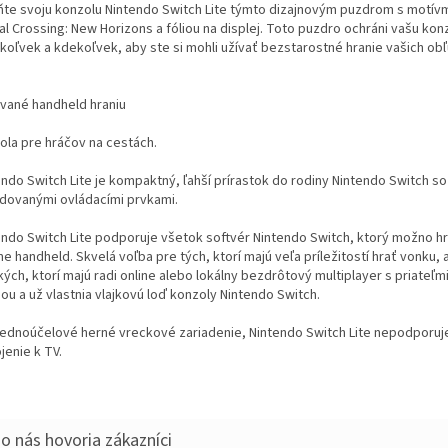
ňte svoju konzolu Nintendo Switch Lite týmto dizajnovým puzdrom s motívm
al Crossing: New Horizons a fóliou na displej. Toto puzdro ochráni vašu kon
koľvek a kdekoľvek, aby ste si mohli užívať bezstarostné hranie vašich o
vané handheld hraniu
ola pre hráčov na cestách.
endo Switch Lite je kompaktný, ľahší prírastok do rodiny Nintendo Switch so
dovanými ovládacími prvkami.
endo Switch Lite podporuje všetok softvér Nintendo Switch, ktorý možno hr
e handheld. Skvelá voľba pre tých, ktorí majú veľa príležitostí hrať vonku, 
ých, ktorí majú radi online alebo lokálny bezdrôtový multiplayer s priateľm
ou a už vlastnia vlajkovú loď konzoly Nintendo Switch.
jednoúčelové herné vreckové zariadenie, Nintendo Switch Lite nepodporuj
jenie k TV.