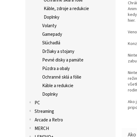
Ochranné sklá a fólie
Chrá
Káble, zdroje a redukcie
Anim
kedy
Doplnky
hier.
Volanty
Veno
Gamepady
Slúchadlá
Konz
Držiaky a stojany
Nint
Pevné disky a pamäte
zabu
Púzdra a obaly
Nint
Ochranné sklá a fólie
režim
všetk
Káble a redukcie
rodin
Doplnky
Ako 
PC
pripo
Streaming
Arcade a Retro
MERCH