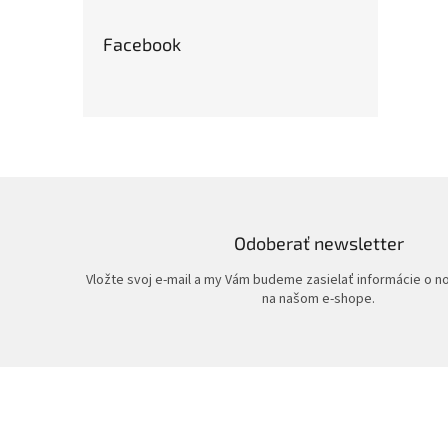
Facebook
Odoberať newsletter
Vložte svoj e-mail a my Vám budeme zasielať informácie o 
na našom e-shope.
Z
á
p
ä