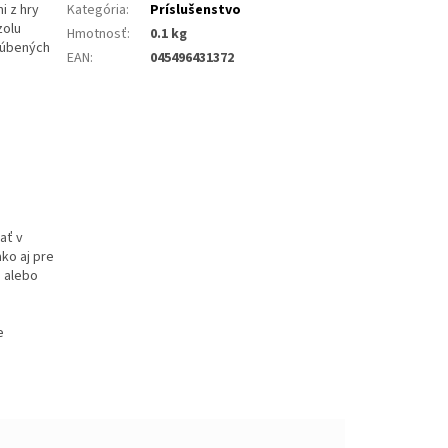
i z hry
Kategória
:
Príslušenstvo
zolu
Hmotnosť
:
0.1 kg
bľúbených
EAN
:
045496431372
ať v
ako aj pre
i alebo
e