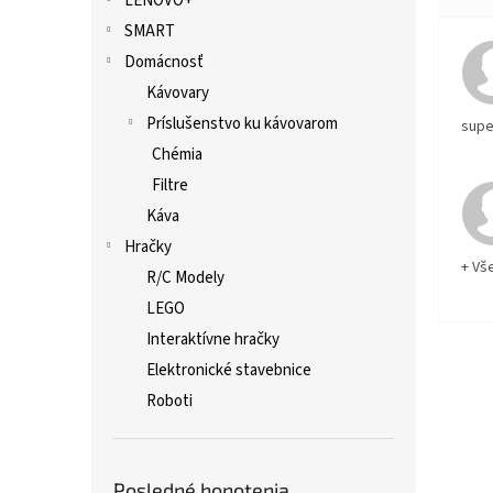
LENOVO+
SMART
Domácnosť
Kávovary
Príslušenstvo ku kávovarom
supe
Chémia
Filtre
Káva
Hračky
+ Vš
R/C Modely
LEGO
Interaktívne hračky
Elektronické stavebnice
Roboti
Posledné honotenia