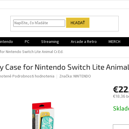
HĽADAŤ
intendo
PC
Streaming
Arcade a Retro
MERCH
for Nintendo Switch Lite Animal Cr.Ed.
y Case for Nintendo Switch Lite Animal
né
notené
Podrobnosti hodnotenia
Značka:
NINTENDO
nie
€22
u
€18,36 b
Jednotk
Sklad
cena:
iek.