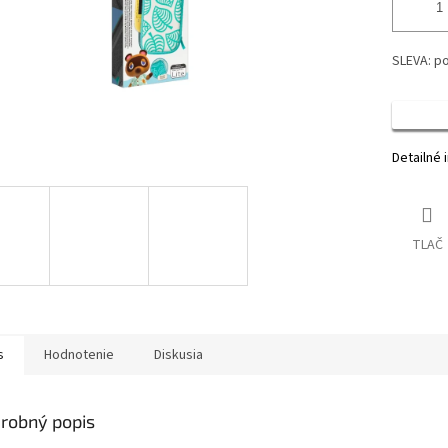
SLEVA: po
Detailné 
TLAČ
s
Hodnotenie
Diskusia
robný popis