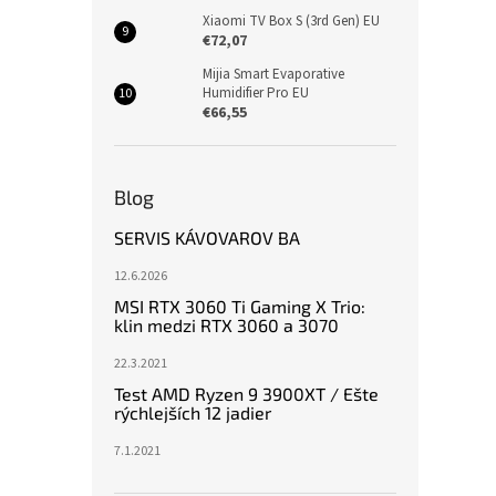
Xiaomi TV Box S (3rd Gen) EU
€72,07
Mijia Smart Evaporative
Humidifier Pro EU
€66,55
Blog
SERVIS KÁVOVAROV BA
12.6.2026
MSI RTX 3060 Ti Gaming X Trio:
klin medzi RTX 3060 a 3070
22.3.2021
Test AMD Ryzen 9 3900XT / Ešte
rýchlejších 12 jadier
7.1.2021