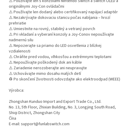
⚠️ Používajte len s konzolami Nintendo Switch a Switch OLED a
originálnymi Joy-Con ovládačmi
⚠️ Používajte len dodaný alebo certifikovaný napájací adaptér
⚠️ Nezakrývajte dokovaciu stanicu počas nabíjania – hrozí
prehriatie
⚠️ Umiestnite na rovný, stabilný a vetraný povrch
⚠️ Pri vkladaní a vyberaní konzoly a Joy-Conov nepoužívajte
nadmernú silu
⚠️ Nepozerajte sa priamo do LED osvetlenia z blízkej
vzdialenosti
⚠️ Chráňte pred vodou, vlhkosťou a extrémnymi teplotami
⚠️ Nepoužívajte poškodený dok ani káble
⚠️ Zariadenie nerozoberajte ani neupravujte
⚠️ Uchovávajte mimo dosahu malých detí
♻️ Po skončení životnosti odovzdajte ako elektroodpad (WEEE)
Výrobca:
Zhongshan Kunduo Import and Export Trade Co., Ltd.
No. 13, 5th Floor, Zhixian Building, No. 3, Longjing South Road,
Shiqi District, Zhongshan City
Čína
E-mail: support@funlabswitch.com