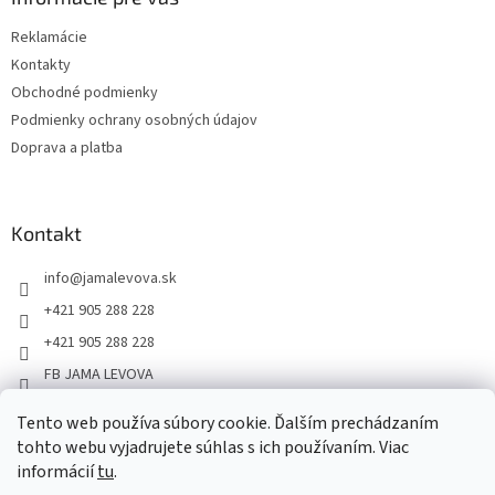
Reklamácie
Kontakty
Obchodné podmienky
Podmienky ochrany osobných údajov
Doprava a platba
Kontakt
info
@
jamalevova.sk
+421 905 288 228
+421 905 288 228
FB JAMA LEVOVA
jama_levova
Tento web používa súbory cookie. Ďalším prechádzaním
JamaLevova
tohto webu vyjadrujete súhlas s ich používaním. Viac
+421905288228
informácií
tu
.