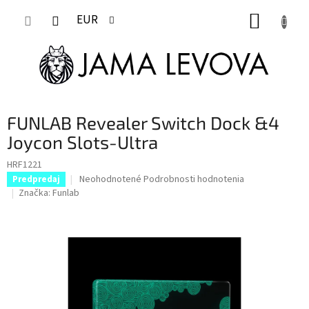
Prejsť
NÁKUP
na
EUR
obsah
KOŠÍK
FUNLAB Revealer Switch Dock &4
Joycon Slots-Ultra
HRF1221
Priemerné
Neohodnotené
Podrobnosti hodnotenia
Predpredaj
hodnotenie
Značka:
Funlab
produktu
je
0,0
z
5
hviezdičiek.