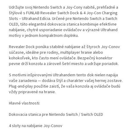
Udržujte svoj Nintendo Switch a Joy-Cony nabité, prehľadné a
štýlové s FUNLAB Revealer Switch Dock & 4 Joy-Con Charging
Slots – Ultrahand Edícia. Určené pre Nintendo Switch a Switch
OLED, táto elegantná dokovacia stanica kombinuje efektívne
nabíjanie, chytré usporiadanie ovládačov a výrazné Ultrahand
motívy v jednom kompaktnom doplnku.
Revealer Dock ponúka stabilné nabíjanie až štyroch Joy-Conov
súčasne, ideálne pre rodiny, multiplayer hranie alebo
kohokoľvek, kto často mení ovládače. Bezpečný konektor
pevne drží konzolu a zároveň šetrí miesto a udržuje poriadok.
S motívmi inšpirovanými Ultrahandem tento dok nielen napája
vaše zariadenia — dodáva štýl a charakter vašej hernej zostave.
Plug-and-play použitie zaistí, že vaša konzola aj ovládače budú
vždy pripravené na hranie.
Hlavné vlastnosti:
Dokovacia stanica pre Nintendo Switch / Switch OLED
4 sloty na nabíjanie Joy-Conov