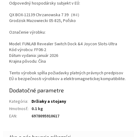
Odpovedný hospodársky subjekt v EÚ:
QX BOX-12139 Chrzanowska 7 39（H-I）
Grodzisk Mazowiecki 05-825, Poľsko
Označenie výrobku:
Model: FUNLAB Revealer Switch Dock &4 Joycon Slots-Ultra
Kód výrobcu: FF06-2
Dátum vydania: január 2026
Krajina pôvodu: Čína
Tento výrobok spĺňa požiadavky platných právnych predpisov
EÚ o bezpečnosti výrobkov a elektromagnetickej kompatibilite.
Dodatočné parametre
Kategória
:
Držiaky a stojany
Hmotnosť
:
0.1 kg
EAN
:
6978095910617