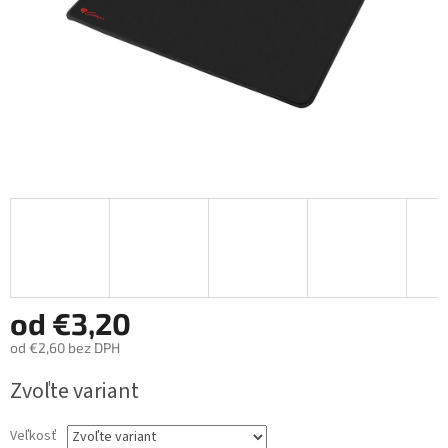
od
€3,20
od
€2,60
bez DPH
Jednotková
Zvoľte variant
cena:
Veľkosť