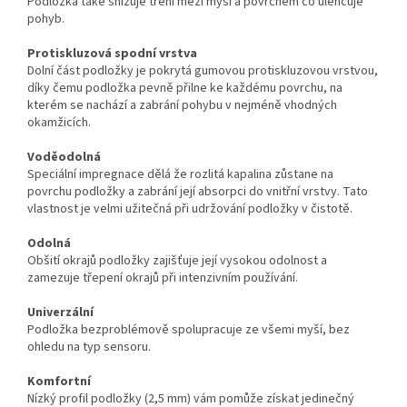
Podložka také snižuje tření mezi myši a povrchem co ulehčuje
pohyb.
Protiskluzová spodní vrstva
Dolní část podložky je pokrytá gumovou protiskluzovou vrstvou,
díky čemu podložka pevně přilne ke každému povrchu, na
kterém se nachází a zabrání pohybu v nejméně vhodných
okamžicích.
Voděodolná
Speciální impregnace dělá že rozlitá kapalina zůstane na
povrchu podložky a zabrání její absorpci do vnitřní vrstvy. Tato
vlastnost je velmi užitečná při udržování podložky v čistotě.
Odolná
Obšití okrajů podložky zajišťuje její vysokou odolnost a
zamezuje třepení okrajů při intenzivním používání.
Univerzální
Podložka bezproblémově spolupracuje ze všemi myší, bez
ohledu na typ sensoru.
Komfortní
Nízký profil podložky (2,5 mm) vám pomůže získat jedinečný