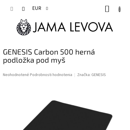
Prejsť
NÁKUP
na
EUR
obsah
KOŠÍK
GENESIS Carbon 500 herná
podložka pod myš
Priemerné
Neohodnotené
Podrobnosti hodnotenia
Značka:
GENESIS
hodnotenie
produktu
je
0,0
z
5
hviezdičiek.