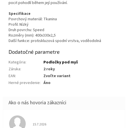
pocit pohodlí během její používání.
Specifikace
Povrchový materiál: Tkanina
Profil: Nízký
Druh povrchu: Speed
Rozměry (mm): 400x330x2,5
Další funkce: protiskluzová spodní vrstva, voděodolná
Dodatočné parametre
Kategória
:
Podložky pod myš
Záruka
:
2 roky
EAN
:
Zvoľte variant
Herné prevedenie
:
Áno
Hodnotenie obchodu je 5 z 5 hviezdičiek.
15.7.2026