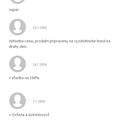
super
Hodnotenie obchodu je 5 z 5 hviezdičiek.
14.7.2026
Vyhodna cena, produkt pripraveny na vyzdvihnutie hned na
druhy den.
Hodnotenie obchodu je 5 z 5 hviezdičiek.
14.7.2026
+ Všetko na 100%
Hodnotenie obchodu je 5 z 5 hviezdičiek.
7.7.2026
+ Ochota a ústretovosť