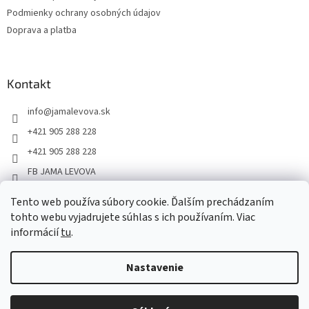
Podmienky ochrany osobných údajov
Doprava a platba
Kontakt
info
@
jamalevova.sk
+421 905 288 228
+421 905 288 228
FB JAMA LEVOVA
jama_levova
Tento web používa súbory cookie. Ďalším prechádzaním
JamaLevova
tohto webu vyjadrujete súhlas s ich používaním. Viac
+421905288228
informácií
tu
.
Nastavenie
Vážení zákazníci, z dôvodu dovoleniek môže v tomto období
dochádzať ku predĺženiu dodacích lehôt. Od 30.7. do 10.8. bude
pozastavený aj osobný odber na našom výdajnom mieste. Ďakujeme