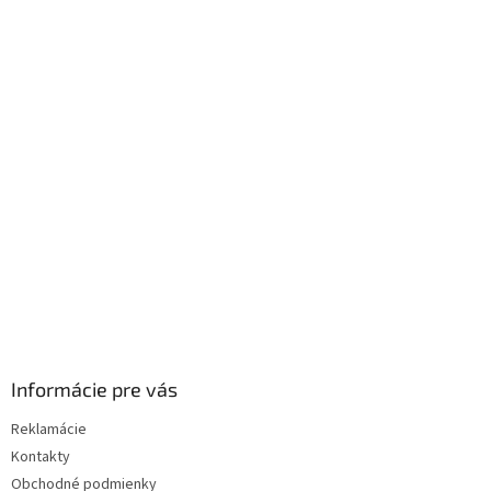
Z
á
p
ä
t
i
e
Informácie pre vás
Reklamácie
Kontakty
Obchodné podmienky