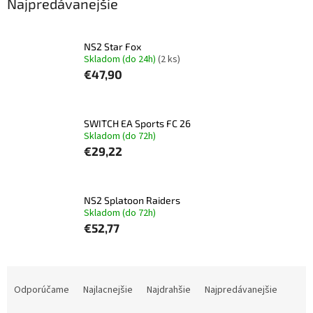
Najpredávanejšie
NS2 Star Fox
Skladom (do 24h)
(2 ks)
€47,90
SWITCH EA Sports FC 26
Skladom (do 72h)
€29,22
NS2 Splatoon Raiders
Skladom (do 72h)
€52,77
R
a
Odporúčame
Najlacnejšie
Najdrahšie
Najpredávanejšie
d