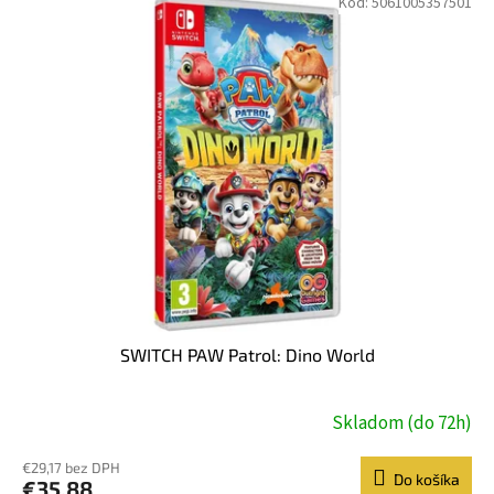
Kód:
5061005357501
ý
p
i
s
p
r
o
d
u
k
t
o
v
SWITCH PAW Patrol: Dino World
Skladom (do 72h)
€29,17 bez DPH
Do košíka
€35,88