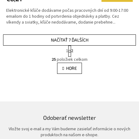
Elektronické kľúče dodávame počas pracovných dní od 9:00-17:00
emailom do 1 hodiny od potvrdenia objednávky a platby. Cez
víkendy a sviatky, kľúče nedodávame, dodanie prebehne...
NAČÍTAŤ 7 ĎALŠÍCH
S
1
2
t
O
r
25
položiek celkom
v
á
l
HORE
n
á
k
d
o
v
a
a
c
n
i
i
e
e
p
r
Odoberať newsletter
v
k
Vložte svoj e-mail a my Vám budeme zasielať informácie o nových
y
produktoch na našom e-shope.
v