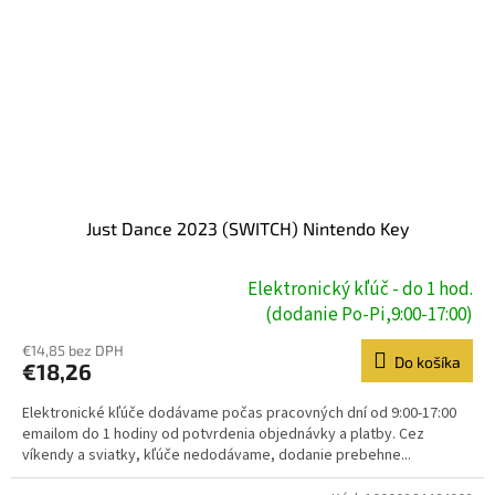
Just Dance 2023 (SWITCH) Nintendo Key
Elektronický kľúč - do 1 hod.
Priemerné
(dodanie Po-Pi,9:00-17:00)
hodnotenie
produktu
€14,85 bez DPH
Do košíka
je
€18,26
5,0
z
Elektronické kľúče dodávame počas pracovných dní od 9:00-17:00
5
emailom do 1 hodiny od potvrdenia objednávky a platby. Cez
hviezdičiek.
víkendy a sviatky, kľúče nedodávame, dodanie prebehne...