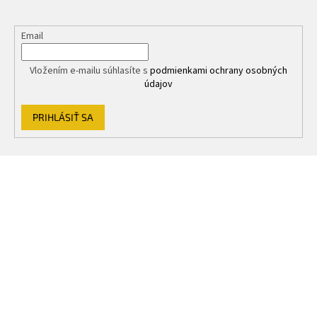
ý
p
Email
i
s
u
Vložením e-mailu súhlasíte s
podmienkami ochrany osobných
údajov
PRIHLÁSIŤ SA
Z
á
p
ä
t
i
e