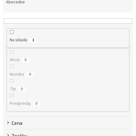
e
Abecedne
n
i
e
p
r
Na sklade
1
o
d
u
Akcia
0
k
t
Novinka
0
o
v
Tip
0
Predpredaj
0
Cena
Značky