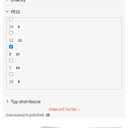
PEGI
16
6
12
23
3
25
7
34
18
6
Typ distribúcie
VYMAZAŤ FILTRE
Zobrazených položiek:
25
V