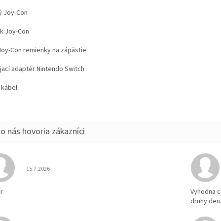
ý Joy-Con
ak Joy-Con
Joy-Con remienky na zápästie
jací adaptér Nintendo Switch
 kábel
Hodnotenie obchodu je 5 z 5 hviezdičiek.
15.7.2026
r
Vyhodna c
druhy den