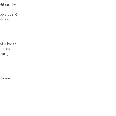
tiť snímky
om
bo a tiež IR
ktov v
 Až 8 konzol
pomocou
avu aj
 hrania.