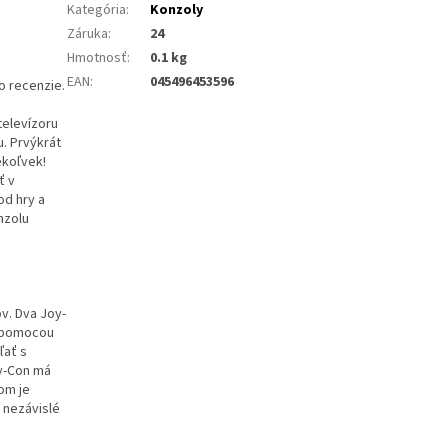
Kategória
:
Konzoly
Záruka
:
24
Hmotnosť
:
0.1 kg
EAN
:
045496453596
o recenzie.
televízoru
. Prvýkrát
ekoľvek!
ť v
od hry a
nzolu
v. Dva Joy-
č pomocou
ľať s
oy-Con má
om je
 nezávislé