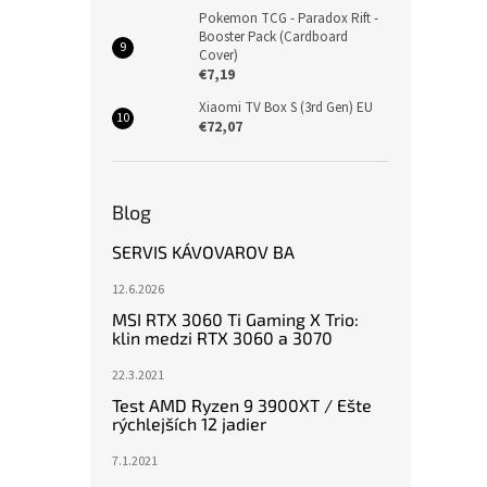
Pokemon TCG - Paradox Rift -
Booster Pack (Cardboard
Cover)
€7,19
Xiaomi TV Box S (3rd Gen) EU
€72,07
Blog
SERVIS KÁVOVAROV BA
12.6.2026
MSI RTX 3060 Ti Gaming X Trio:
klin medzi RTX 3060 a 3070
22.3.2021
Test AMD Ryzen 9 3900XT / Ešte
rýchlejších 12 jadier
7.1.2021