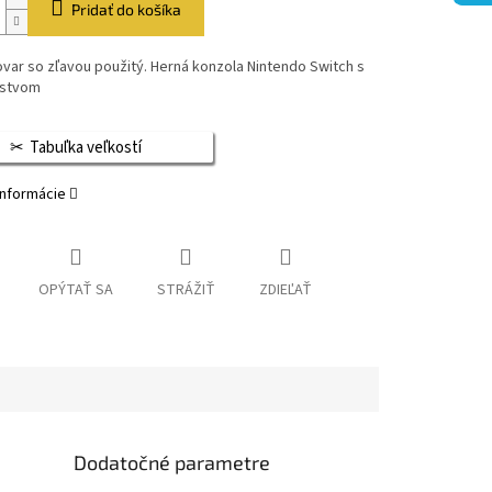
Pridať do košíka
var so zľavou použitý. Herná konzola Nintendo Switch s
nstvom
Tabuľka veľkostí
informácie
OPÝTAŤ SA
STRÁŽIŤ
ZDIEĽAŤ
Dodatočné parametre