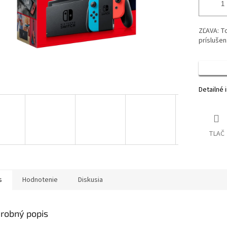
ZĽAVA: To
prísluše
Detailné 
TLAČ
s
Hodnotenie
Diskusia
robný popis