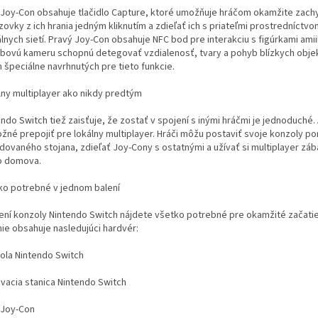
 Joy-Con obsahuje tlačidlo Capture, ktoré umožňuje hráčom okamžite zachy
ovky z ich hrania jedným kliknutím a zdieľať ich s priateľmi prostredníctv
lnych sietí. Pravý Joy-Con obsahuje NFC bod pre interakciu s figúrkami amii
bovú kameru schopnú detegovať vzdialenosť, tvary a pohyb blízkych obje
 špeciálne navrhnutých pre tieto funkcie.
lny multiplayer ako nikdy predtým
ndo Switch tiež zaisťuje, že zostať v spojení s inými hráčmi je jednoduché.
ožné prepojiť pre lokálny multiplayer. Hráči môžu postaviť svoje konzoly 
dovaného stojana, zdieľať Joy-Cony s ostatnými a užívať si multiplayer záb
 domova.
ko potrebné v jednom balení
lení konzoly Nintendo Switch nájdete všetko potrebné pre okamžité začatie
nie obsahuje nasledujúci hardvér:
ola Nintendo Switch
vacia stanica Nintendo Switch
 Joy-Con