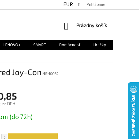
EUR
Prihlásenie
NÁKUPNÝ
Prázdny košík
KOŠÍK
LENOVO+
SMART
Domácnosť
Hračky
red Joy-Con
NSH0062
0,85
bez DPH
ová
om (do 72h)