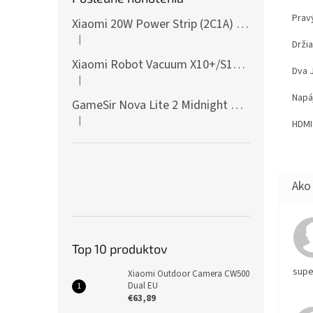
Prav
Xiaomi 20W Power Strip (2C1A) EU
|
Hodnotenie produktu je 5 z 5 hviezdičiek.
Drži
Xiaomi Robot Vacuum X10+/S10+/X10/X20+ Side Brush
Dva 
|
Hodnotenie produktu je 5 z 5 hviezdičiek.
Napá
GameSir Nova Lite 2 Midnight Gray
|
HDMI
Hodnotenie produktu je 5 z 5 hviezdičiek.
Top 10 produktov
supe
Xiaomi Outdoor Camera CW500
Dual EU
€63,89