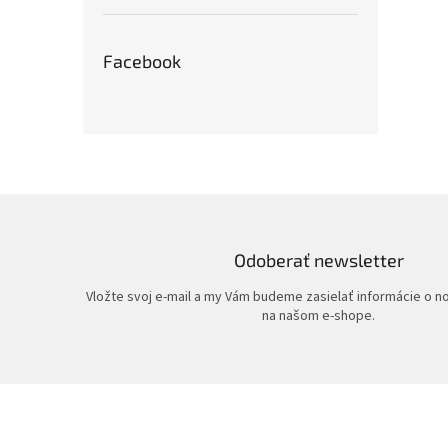
Facebook
Odoberať newsletter
Vložte svoj e-mail a my Vám budeme zasielať informácie o 
na našom e-shope.
Z
á
p