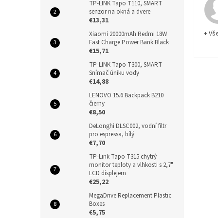
TP-LINK Tapo T110, SMART
senzor na okná a dvere
€13,31
+ Vš
Xiaomi 20000mAh Redmi 18W
Fast Charge Power Bank Black
€15,71
TP-LINK Tapo T300, SMART
Snímač úniku vody
€14,88
LENOVO 15.6 Backpack B210
čierny
€8,50
DeLonghi DLSC002, vodní filtr
pro espressa, bílý
€7,70
TP-Link Tapo T315 chytrý
monitor teploty a vlhkosti s 2,7"
LCD displejem
€25,22
MegaDrive Replacement Plastic
Boxes
€5,75