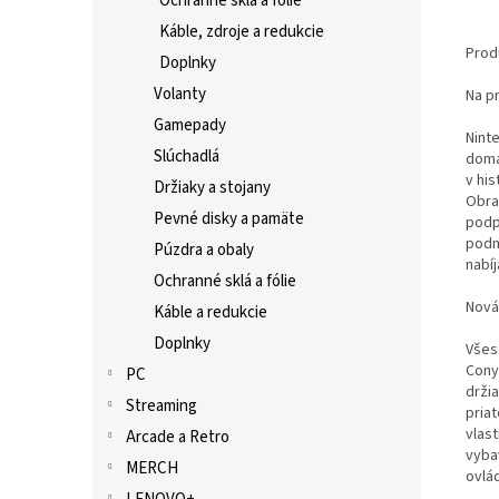
Ochranné sklá a fólie
Káble, zdroje a redukcie
Prod
Doplnky
Volanty
Na p
Gamepady
Nint
Slúchadlá
doma
v hi
Držiaky a stojany
Obra
Pevné disky a pamäte
podp
podm
Púzdra a obaly
nabí
Ochranné sklá a fólie
Nová
Káble a redukcie
Doplnky
Všes
Cony
PC
drži
Streaming
pria
vlas
Arcade a Retro
vyba
MERCH
ovlá