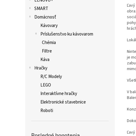
LENOVO+
Ľavý
SMART
obraz
sociá
Domácnosť
pohy
Kávovary
hrách
Príslušenstvo ku kávovarom
Loká
Chémia
Filtre
Ninte
je m
Káva
zabu
Hračky
mimo
R/C Modely
Všet
LEGO
V ba
Interaktívne hračky
Bale
Elektronické stavebnice
Konz
Roboti
Doko
Ľavý
Posledné honotenia