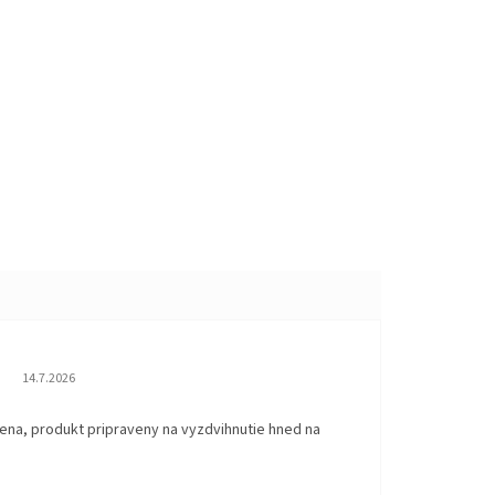
Hodnotenie obchodu je 5 z 5 hviezdičiek.
14.7.2026
ena, produkt pripraveny na vyzdvihnutie hned na
.