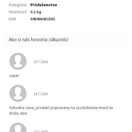
Kategória
:
Príslušenstvo
Hmotnosť
:
0.1 kg
EAN
:
045496431501
Hodnotenie obchodu je 5 z 5 hviezdičiek.
15.7.2026
super
Hodnotenie obchodu je 5 z 5 hviezdičiek.
14.7.2026
Vyhodna cena, produkt pripraveny na vyzdvihnutie hned na
druhy den.
Hodnotenie obchodu je 5 z 5 hviezdičiek.
14.7.2026