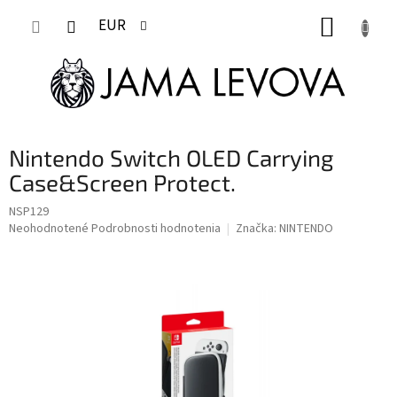
Prejsť
NÁKUP
na
EUR
obsah
KOŠÍK
Nintendo Switch OLED Carrying
Case&Screen Protect.
NSP129
Priemerné
Neohodnotené
Podrobnosti hodnotenia
Značka:
NINTENDO
hodnotenie
produktu
je
0,0
z
5
hviezdičiek.