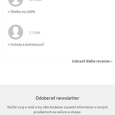
+ Všetko na 100%
Hodnotenie obchodu je 5 z 5 hviezdičiek.
7.7.2026
+ Ochota a ústretovosť
Zobraziť ďalšie recenzie
Odoberať newsletter
Vložte svoj e-mail a my Vám budeme zasielať informácie o nových
produktoch na našom e-shope.