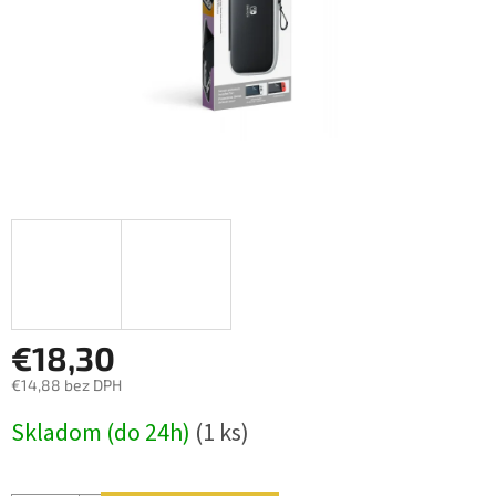
€18,30
€14,88 bez DPH
Jednotková
Skladom (do 24h)
(1 ks)
cena: