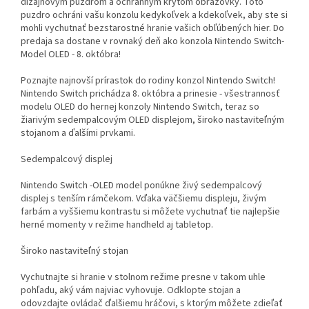
dizajnovým puzdrom a ochranným krytom obrazovky. Toto
puzdro ochráni vašu konzolu kedykoľvek a kdekoľvek, aby ste si
mohli vychutnať bezstarostné hranie vašich obľúbených hier. Do
predaja sa dostane v rovnaký deň ako konzola Nintendo Switch-
Model OLED - 8. októbra!
Poznajte najnovší prírastok do rodiny konzol Nintendo Switch!
Nintendo Switch prichádza 8. októbra a prinesie - všestrannosť
modelu OLED do hernej konzoly Nintendo Switch, teraz so
žiarivým sedempalcovým OLED displejom, široko nastaviteľným
stojanom a ďalšími prvkami.
Sedempalcový displej
Nintendo Switch -OLED model ponúkne živý sedempalcový
displej s tenším rámčekom. Vďaka väčšiemu displeju, živým
farbám a vyššiemu kontrastu si môžete vychutnať tie najlepšie
herné momenty v režime handheld aj tabletop.
Široko nastaviteľný stojan
Vychutnajte si hranie v stolnom režime presne v takom uhle
pohľadu, aký vám najviac vyhovuje. Odklopte stojan a
odovzdajte ovládač ďalšiemu hráčovi, s ktorým môžete zdieľať