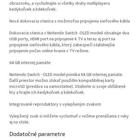
obrazovku, a vychutnajte si všetky druhy multiplayeru
kedykoľvek a kdekoľvek.
Nová dokovacia stanica s možnosťou pripojenia sieťového kábla
Dokovacia stanica v Nintendo Switch -OLED modeli obsahuje dva
USB porty, HDMI port na pripojenie k TV a teraz aj port na
pripojenie sieťového kábla, ktorý zabezpečí stabilnejšie
pripojenie počas online hrania v TV režime.
64 GB internej pamäte
Nintendo Switch - OLED model ponúka 64 GB internej pamäte.
Ďalší priestor možno získať použitím kompatibilnej karty
microSD (predáva sa samostatne). Stiahnite si svoje obľúbené
hry a hrajte ich kedykoľvek a kdekoľvek.
Integrované reproduktory s vylepšeným zvukom
Vylepšený zvuk si môžete vychutnať v režime prenášania z ruky
aj na stole.
Dodatočné parametre