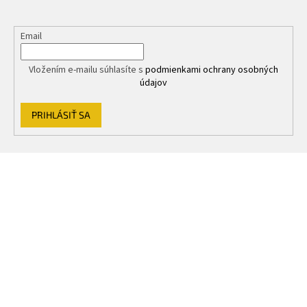
Email
Vložením e-mailu súhlasíte s
podmienkami ochrany osobných
údajov
PRIHLÁSIŤ SA
Z
á
p
ä
t
i
e