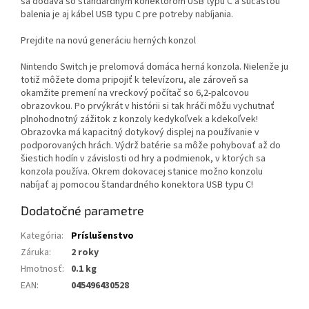
sa dodáva so štandardným konektorom USB typu C a súčasťou
balenia je aj kábel USB typu C pre potreby nabíjania.
Prejdite na novú generáciu herných konzol
Nintendo Switch je prelomová domáca herná konzola. Nielenže ju
totiž môžete doma pripojiť k televízoru, ale zároveň sa
okamžite premení na vreckový počítač so 6,2-palcovou
obrazovkou. Po prvýkrát v histórii si tak hráči môžu vychutnať
plnohodnotný zážitok z konzoly kedykoľvek a kdekoľvek!
Obrazovka má kapacitný dotykový displej na používanie v
podporovaných hrách. Výdrž batérie sa môže pohybovať až do
šiestich hodín v závislosti od hry a podmienok, v ktorých sa
konzola používa. Okrem dokovacej stanice možno konzolu
nabíjať aj pomocou štandardného konektora USB typu C!
Dodatočné parametre
Kategória
:
Príslušenstvo
Záruka
:
2 roky
Hmotnosť
:
0.1 kg
EAN
:
045496430528