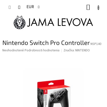
Prejsť
NÁKUP
na
EUR
obsah
KOŠÍK
Nintendo Switch Pro Controller
NSP140
Priemerné
Neohodnotené
Podrobnosti hodnotenia
Značka:
NINTENDO
hodnotenie
produktu
je
0,0
z
5
hviezdičiek.