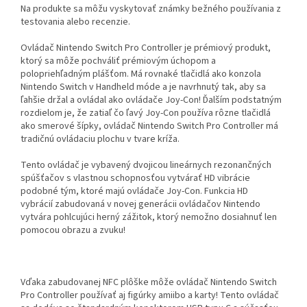
Na produkte sa môžu vyskytovať známky bežného používania z
testovania alebo recenzie.
Ovládač Nintendo Switch Pro Controller je prémiový produkt,
ktorý sa môže pochváliť prémiovým úchopom a
polopriehľadným plášťom. Má rovnaké tlačidlá ako konzola
Nintendo Switch v Handheld móde a je navrhnutý tak, aby sa
ľahšie držal a ovládal ako ovládače Joy-Con! Ďalším podstatným
rozdielom je, že zatiaľ čo ľavý Joy-Con používa rôzne tlačidlá
ako smerové šípky, ovládač Nintendo Switch Pro Controller má
tradičnú ovládaciu plochu v tvare kríža.
Tento ovládač je vybavený dvojicou lineárnych rezonančných
spúšťačov s vlastnou schopnosťou vytvárať HD vibrácie
podobné tým, ktoré majú ovládače Joy-Con. Funkcia HD
vybrácií zabudovaná v novej generácii ovládačov Nintendo
vytvára pohlcujúci herný zážitok, ktorý nemožno dosiahnuť len
pomocou obrazu a zvuku!
Vďaka zabudovanej NFC plôške môže ovládač Nintendo Switch
Pro Controller používať aj figúrky amiibo a karty! Tento ovládač