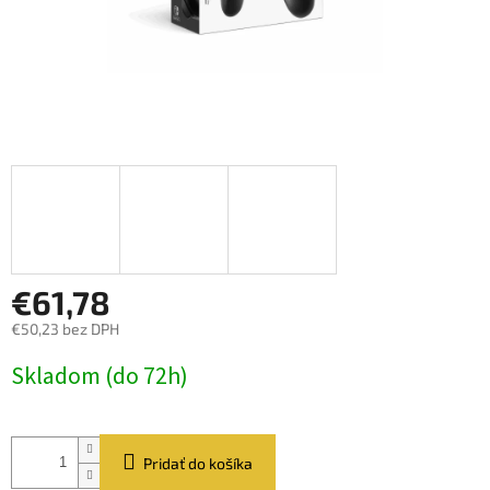
€61,78
€50,23 bez DPH
Jednotková
Skladom (do 72h)
cena:
Pridať do košíka