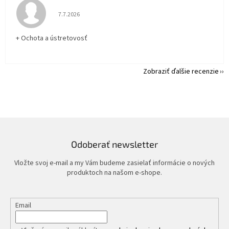
Hodnotenie obchodu je 5 z 5 hviezdičiek.
7.7.2026
+ Ochota a ústretovosť
Zobraziť ďalšie recenzie
Odoberať newsletter
Vložte svoj e-mail a my Vám budeme zasielať informácie o nových
produktoch na našom e-shope.
Email