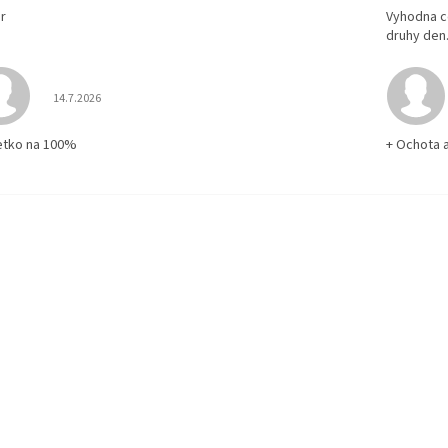
r
Vyhodna c
druhy den
Hodnotenie obchodu je 5 z 5 hviezdičiek.
14.7.2026
etko na 100%
+ Ochota 