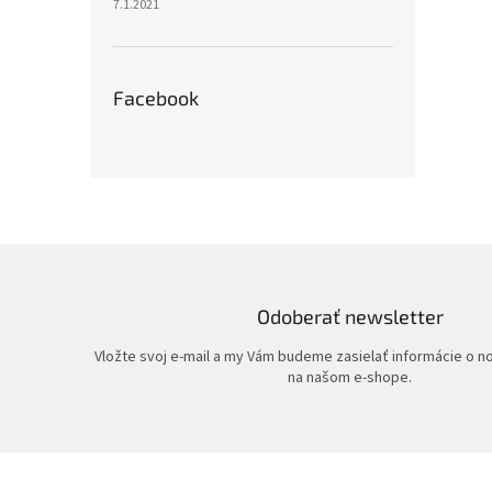
7.1.2021
Facebook
Odoberať newsletter
Vložte svoj e-mail a my Vám budeme zasielať informácie o 
na našom e-shope.
Z
á