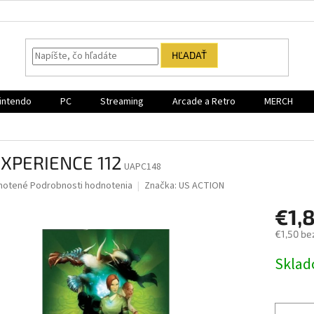
HĽADAŤ
intendo
PC
Streaming
Arcade a Retro
MERCH
EXPERIENCE 112
UAPC148
né
notené
Podrobnosti hodnotenia
Značka:
US ACTION
nie
€1,
u
€1,50 be
Jednotk
Sklad
cena:
iek.