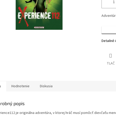
Adventúra
Detailné 
TLAČ
s
Hodnotenie
Diskusia
robný popis
rience112 je originálna adventúra, v ktorej hráč musí pomôcť dievčaťu me