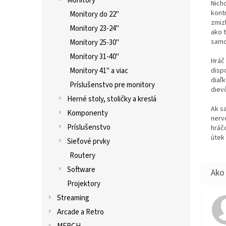
Monitory
Nich
kont
Monitory do 22"
zmizl
Monitory 23-24"
ako t
samo
Monitory 25-30"
Monitory 31-40"
Hráč
Monitory 41" a viac
disp
diaľ
Príslušenstvo pre monitory
dievč
Herné stoly, stoličky a kreslá
Ak s
Komponenty
nerv
Príslušenstvo
hráčo
útek
Sieťové prvky
Routery
Software
Projektory
Streaming
Arcade a Retro