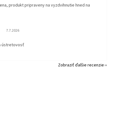
ena, produkt pripraveny na vyzdvihnutie hned na
.
Hodnotenie obchodu je 5 z 5 hviezdičiek.
7.7.2026
a ústretovosť
Zobraziť ďalšie recenzie