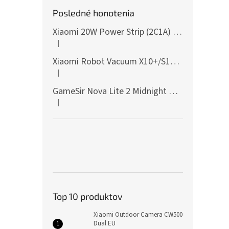
Posledné honotenia
Xiaomi 20W Power Strip (2C1A) EU
|
Hodnotenie produktu je 5 z 5 hviezdičiek.
Xiaomi Robot Vacuum X10+/S10+/X10/X20+ Side Brush
|
Hodnotenie produktu je 5 z 5 hviezdičiek.
GameSir Nova Lite 2 Midnight Gray
|
Hodnotenie produktu je 5 z 5 hviezdičiek.
Top 10 produktov
Xiaomi Outdoor Camera CW500
Dual EU