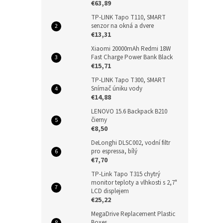
€63,89
TP-LINK Tapo T110, SMART
senzor na okná a dvere
€13,31
Xiaomi 20000mAh Redmi 18W
Fast Charge Power Bank Black
€15,71
TP-LINK Tapo T300, SMART
Snímač úniku vody
€14,88
LENOVO 15.6 Backpack B210
čierny
€8,50
DeLonghi DLSC002, vodní filtr
pro espressa, bílý
€7,70
TP-Link Tapo T315 chytrý
monitor teploty a vlhkosti s 2,7"
LCD displejem
€25,22
MegaDrive Replacement Plastic
Boxes