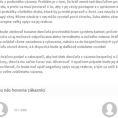
ols z podivného väzenia. Problém je v tom, že hráč nemá nad dievčaťom pr
rolu, a preto sa musí postarať o to, aby z jej cesty postupne a v správno
i prekážky všetkého druhu, ktoré by ju mohli pripraviť o život. Lea navyše
upý stroj. Rôzne situácie v nej môžu vyvolať pocit strachu, šoku alebo str
zrejme veľký vplyv na jej reakcie.
 bude sledovať konanie dievčaťa prostredníctvom systému kamier, pričom
ozícii sú aj možnosti odpočúvania alebo termálneho a nočného videnia. Hrá
ku ovládať rôzne zariadenia a vybavenie, nabúra sa do bezpečnostných sy
aťu otvoril dvere, a k dispozícii bude aj diaľkové ovládanie vozidiel
a hráčovi podarí a zabezpečí, aby bol útek dievčaťa z väzenia bezpečný a 
ózny, dievča mu začne čoraz viac dôverovať. V opačnom prípade bude jej 
vi klesať, čo bude mať opäť negatívny vplyv na jej reakcie, a tým sa zníži š
 z veľmi zvláštneho väzenia.
Hodnotenie obchodu je 5 z 5 hviezdičiek.
15.7.2026