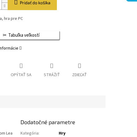
Pridať do košíka
, hra pre PC
Tabuľka veľkostí
informácie
OPÝTAŤ SA
STRÁŽIŤ
ZDIEĽAŤ
Dodatočné parametre
nom Lea
Kategória
:
Hry