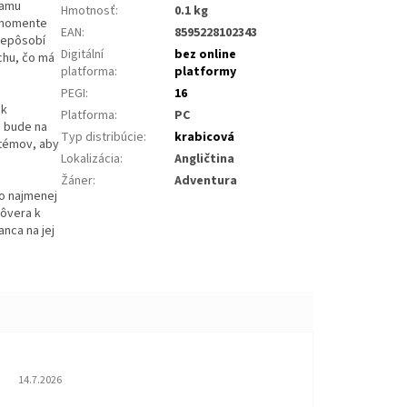
iamu
Hmotnosť
:
0.1 kg
m momente
EAN
:
8595228102343
 nepôsobí
Digitální
bez online
achu, čo má
platforma
:
platformy
PEGI
:
16
 k
Platforma
:
PC
č bude na
Typ distribúcie
:
krabicová
stémov, aby
Lokalizácia
:
Angličtina
Žáner
:
Adventura
čo najmenej
dôvera k
anca na jej
Hodnotenie obchodu je 5 z 5 hviezdičiek.
14.7.2026