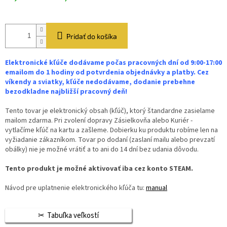
Pridať do košíka
Elektronické kľúče dodávame počas pracovných dní od 9:00-17:00
emailom do 1 hodiny od potvrdenia objednávky a platby. Cez
víkendy a sviatky, kľúče nedodávame, dodanie prebehne
bezodkladne najbližší pracovný deň!
Tento tovar je elektronický obsah (kľúč), ktorý štandardne zasielame
mailom zdarma. Pri zvolení dopravy Zásielkovňa alebo Kuriér -
vytlačíme kľúč na kartu a zašleme. Dobierku ku produktu robíme len na
vyžiadanie zákazníkom. Tovar po dodaní (zaslaní mailu alebo prevzatí
obálky) nie je možné vrátiť a to ani do 14 dní bez udania dôvodu.
Tento produkt je možné aktivovať iba cez konto STEAM.
Návod pre uplatnenie elektronického kľúča tu:
manual
Tabuľka veľkostí