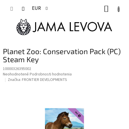
Prejsť
NÁKUP
na
EUR
obsah
KOŠÍK
Planet Zoo: Conservation Pack (PC)
Steam Key
10000326395002
Priemerné
Neohodnotené
Podrobnosti hodnotenia
hodnotenie
Značka:
FRONTIER DEVELOPMENTS
produktu
je
0,0
z
5
hviezdičiek.