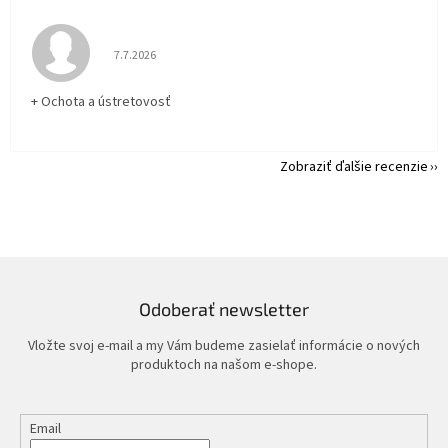
Hodnotenie obchodu je 5 z 5 hviezdičiek.
7.7.2026
+ Ochota a ústretovosť
Zobraziť ďalšie recenzie
Odoberať newsletter
Vložte svoj e-mail a my Vám budeme zasielať informácie o nových
produktoch na našom e-shope.
Email