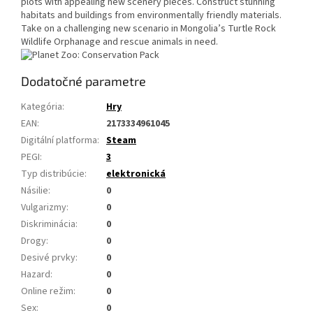
plots with appealing new scenery pieces. Construct stunning
habitats and buildings from environmentally friendly materials.
Take on a challenging new scenario in Mongolia’s Turtle Rock
Wildlife Orphanage and rescue animals in need.
Dodatočné parametre
Kategória
:
Hry
EAN
:
2173334961045
Digitální platforma
:
Steam
PEGI
:
3
Typ distribúcie
:
elektronická
Násilie
:
0
Vulgarizmy
:
0
Diskriminácia
:
0
Drogy
:
0
Desivé prvky
:
0
Hazard
:
0
Online režim
:
0
Sex
:
0