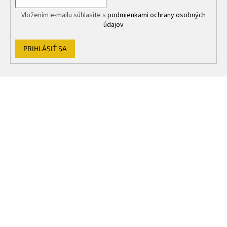
Vložením e-mailu súhlasíte s
podmienkami ochrany osobných
údajov
PRIHLÁSIŤ SA
Z
á
p
ä
t
i
e