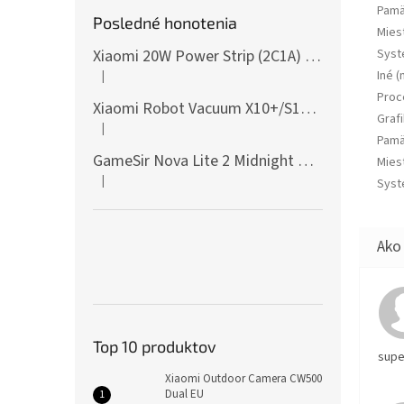
Pamä
Posledné honotenia
Mies
Xiaomi 20W Power Strip (2C1A) EU
Syst
|
Iné (
Hodnotenie produktu je 5 z 5 hviezdičiek.
Proc
Xiaomi Robot Vacuum X10+/S10+/X10/X20+ Side Brush
Graf
|
Hodnotenie produktu je 5 z 5 hviezdičiek.
Pamä
GameSir Nova Lite 2 Midnight Gray
Mies
|
Syst
Hodnotenie produktu je 5 z 5 hviezdičiek.
Top 10 produktov
supe
Xiaomi Outdoor Camera CW500
Dual EU