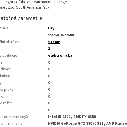
he heights of the Andean mountain range.
atočné parametre
gória
:
Hry
9909483527688
ální platforma
:
Steam
3
distribúcie
:
elektronická
ie
:
0
arizmy
:
0
iminácia
:
0
y
:
0
vé prvky
:
0
rd
:
0
ne režim
:
0
0
esor (minimálny)
:
Intel i5-2500 / AMD FX-6350
ka (minimálna)
:
NVIDIA GeForce GTX 770 (2GB) / AMD Radeo