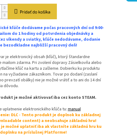
Pridať do košíka
ické kľúče dodávame počas pracovných dní od 9:00-
ailom do 1 hodiny od potvrdenia objednávky a
Cez víkendy a sviatky, kľúče nedodávame, dodanie
 bezodkladne najbližší pracovný deň!
ar je elektronický obsah (kľúč), ktorý štandardne
 mailom zdarma. Pri zvolení dopravy Zásielkovňa alebo
vytlačíme kľúč na kartu a zašleme. Dobierku ku produktu
n na vyžiadanie zákazníkom. Tovar po dodaní (zaslaní
bo prevzatí obálky) nie je možné vrátiť a to ani do 14 dní
ia dôvodu.
odukt je možné aktivovať iba cez konto STEAM.
 uplatnenie elektronického kľúča tu:
manual
nie: DLC - Tento produkt je doplnok ku základnej
nloadable content) a neobsahuje základnú hru!
je možné uplatniť iba ak vlastníte základnú hru ku
oplnku na príslušnej Platforme!