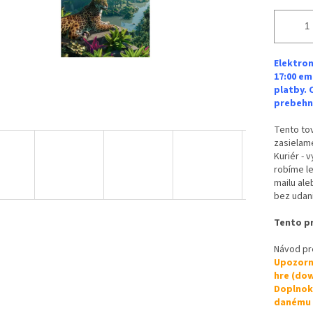
Elektron
17:00 em
platby. 
prebehne
Tento tov
zasielame
Kuriér - 
robíme le
mailu ale
bez udan
Tento pr
Návod pre
Upozorne
hre (dow
Doplnok 
danému d