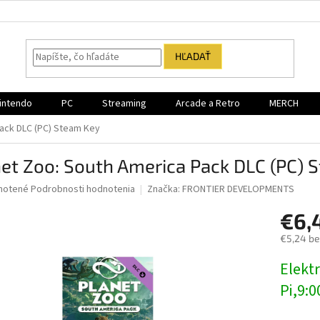
HĽADAŤ
intendo
PC
Streaming
Arcade a Retro
MERCH
Pack DLC (PC) Steam Key
et Zoo: South America Pack DLC (PC) 
né
notené
Podrobnosti hodnotenia
Značka:
FRONTIER DEVELOPMENTS
nie
€6,
u
€5,24 b
Jednotk
Elektr
cena:
iek.
Pi,9:0