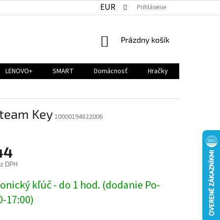
EUR
Prihlásenie
NÁKUPNÝ
Prázdny košík
KOŠÍK
LENOVO+
SMART
Domácnosť
Hračky
Steam Key
10000194822006
44
ez DPH
ová
onický kľúč - do 1 hod. (dodanie Po-
0-17:00)