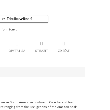
Tabuľka veľkostí
informácie
OPÝTAŤ SA
STRÁŽIŤ
ZDIEĽAŤ
iverse South American continent. Care for and learn
ture ranging from the lush greens of the Amazon basin