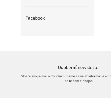
Facebook
Odoberať newsletter
Vložte svoj e-mail a my Vám budeme zasielať informácie o 
na našom e-shope.
Z
á
p