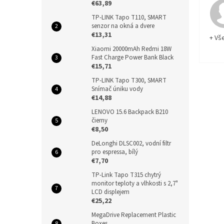
€63,89
TP-LINK Tapo T110, SMART
senzor na okná a dvere
€13,31
+ Vš
Xiaomi 20000mAh Redmi 18W
Fast Charge Power Bank Black
€15,71
TP-LINK Tapo T300, SMART
Snímač úniku vody
€14,88
LENOVO 15.6 Backpack B210
čierny
€8,50
DeLonghi DLSC002, vodní filtr
pro espressa, bílý
€7,70
TP-Link Tapo T315 chytrý
monitor teploty a vlhkosti s 2,7"
LCD displejem
€25,22
MegaDrive Replacement Plastic
Boxes