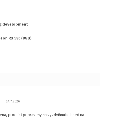
ng development
eon RX 580 (8GB)
Hodnotenie obchodu je 5 z 5 hviezdičiek.
14.7.2026
ena, produkt pripraveny na vyzdvihnutie hned na
.