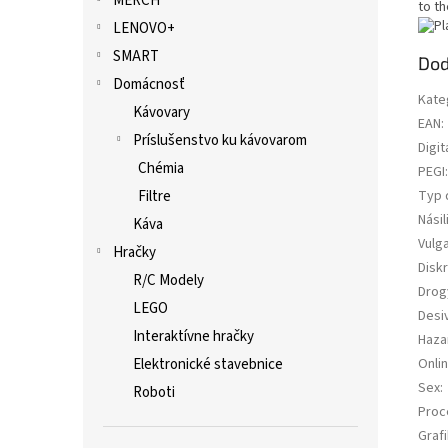
MERCH
to t
LENOVO+
SMART
Dod
Domácnosť
Kate
Kávovary
EAN
:
Príslušenstvo ku kávovarom
Digit
Chémia
PEGI
:
Filtre
Typ 
Násil
Káva
Vulg
Hračky
Diskr
R/C Modely
Drog
LEGO
Desi
Interaktívne hračky
Haza
Elektronické stavebnice
Onli
Sex
:
Roboti
Proc
Grafi