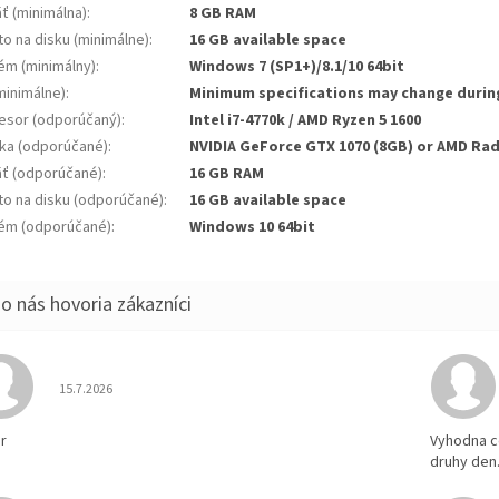
ť (minimálna)
:
8 GB RAM
to na disku (minimálne)
:
16 GB available space
ém (minimálny)
:
Windows 7 (SP1+)/8.1/10 64bit
minimálne)
:
Minimum specifications may change duri
esor (odporúčaný)
:
Intel i7-4770k / AMD Ryzen 5 1600
ika (odporúčané)
:
NVIDIA GeForce GTX 1070 (8GB) or AMD Rad
ť (odporúčané)
:
16 GB RAM
to na disku (odporúčané)
:
16 GB available space
ém (odporúčané)
:
Windows 10 64bit
Hodnotenie obchodu je 5 z 5 hviezdičiek.
15.7.2026
r
Vyhodna c
druhy den