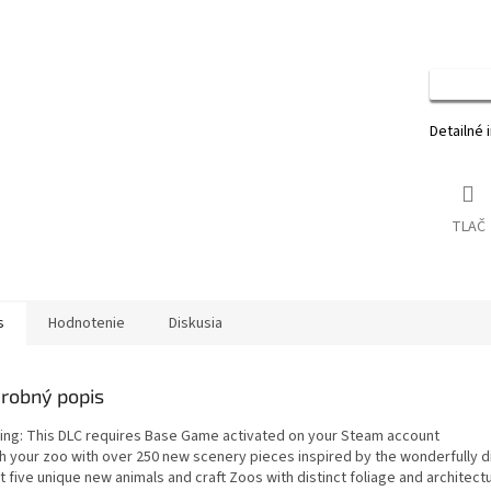
Detailné 
TLAČ
s
Hodnotenie
Diskusia
robný popis
ing: This DLC requires Base Game activated on your Steam account
ch your zoo with over 250 new scenery pieces inspired by the wonderfully d
t five unique new animals and craft Zoos with distinct foliage and architec