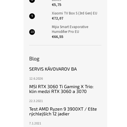
€5,75
Xiaomi TV Box S (3rd Gen) EU
€72,07
Mijia Smart Evaporative
Humidifier Pro EU
€66,55
Blog
SERVIS KÁVOVAROV BA
12.6.2026
MSI RTX 3060 Ti Gaming X Trio:
klin medzi RTX 3060 a 3070
22.3.2021
Test AMD Ryzen 9 3900XT / Ešte
rýchlejších 12 jadier
7.1.2021