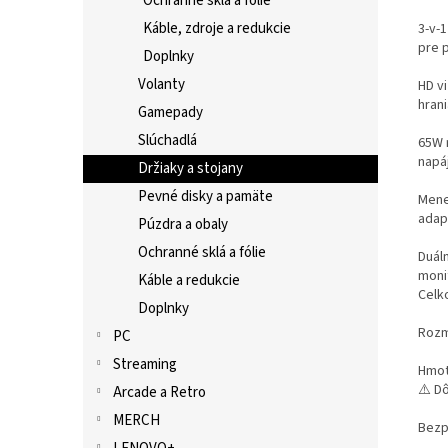
Ochranné sklá a fólie
Káble, zdroje a redukcie
3-v-
pre p
Doplnky
Volanty
HD v
hrani
Gamepady
Slúchadlá
65W 
napáj
Držiaky a stojany
Pevné disky a pamäte
Mene
adap
Púzdra a obaly
Ochranné sklá a fólie
Duál
monit
Káble a redukcie
Celk
Doplnky
Rozme
PC
Streaming
Hmot
⚠️ D
Arcade a Retro
MERCH
Bezp