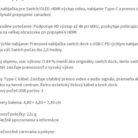
1 nabíjačka pre Switch/OLED: HDMI výstup videa, nabíjanie Type-C a prenos 
lynulé prepojenie zariadení.
izuálne potešenie: Podporuje HD výstup až 4K pri 60Hz, poskytuje pohlcujúci
a na veľkej obrazovke pri pripojení k HDMI.
rýchle nabíjanie: Prenosná nabíjačka switch dock s USB-C PD rýchlym nabíja
a váš Switch počas iba 2,5 hodiny.
j objemu, viac výkonu: O 84 % menší ako originálny switch dock, tento swi
tér zaisťuje prenosnosť a vysoký výkon.
ny Type-C kábel: Zaisťuje stabilný prenos video a audio signálu, premieňa 
or na herné centrum. Retro-estetický listový kábel a brick dock.
ový počet USB portov: 3
ry balenia: 4,80 × 4,80 × 7,30 cm
nosť položky: 221 g
ôležité upozornenia a informácie
ečnostné varovania a pokyny: