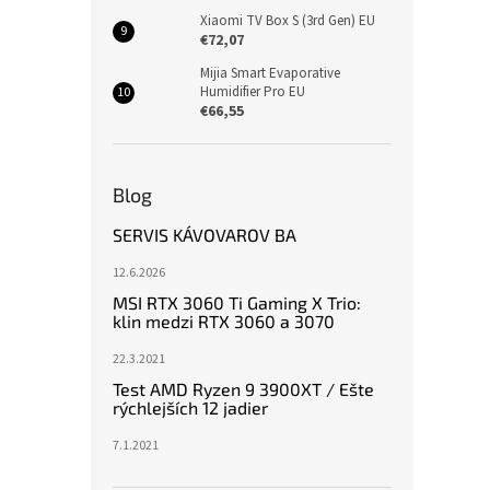
Xiaomi TV Box S (3rd Gen) EU
€72,07
Mijia Smart Evaporative
Humidifier Pro EU
€66,55
Blog
SERVIS KÁVOVAROV BA
12.6.2026
MSI RTX 3060 Ti Gaming X Trio:
klin medzi RTX 3060 a 3070
22.3.2021
Test AMD Ryzen 9 3900XT / Ešte
rýchlejších 12 jadier
7.1.2021