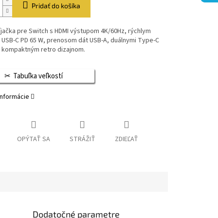
Pridať do košíka
íjačka pre Switch s HDMI výstupom 4K/60Hz, rýchlym
m USB-C PD 65 W, prenosom dát USB-A, duálnymi Type-C
a kompaktným retro dizajnom.
Tabuľka veľkostí
informácie
OPÝTAŤ SA
STRÁŽIŤ
ZDIEĽAŤ
Dodatočné parametre