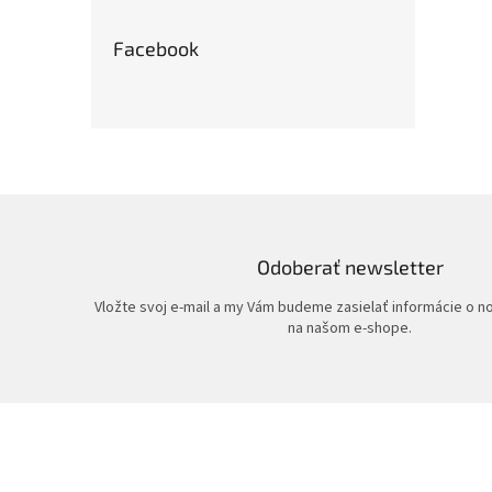
Facebook
Odoberať newsletter
Vložte svoj e-mail a my Vám budeme zasielať informácie o 
na našom e-shope.
Z
á
p
ä