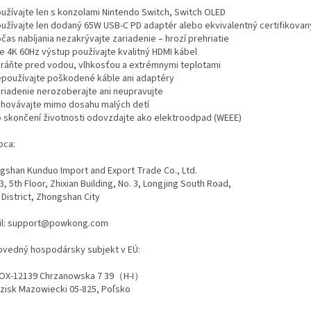
oužívajte len s konzolami Nintendo Switch, Switch OLED
oužívajte len dodaný 65W USB-C PD adaptér alebo ekvivalentný certifikovan
čas nabíjania nezakrývajte zariadenie – hrozí prehriatie
re 4K 60Hz výstup používajte kvalitný HDMI kábel
hráňte pred vodou, vlhkosťou a extrémnymi teplotami
epoužívajte poškodené káble ani adaptéry
ariadenie nerozoberajte ani neupravujte
chovávajte mimo dosahu malých detí
o skončení životnosti odovzdajte ako elektroodpad (WEEE)
bca:
gshan Kunduo Import and Export Trade Co., Ltd.
3, 5th Floor, Zhixian Building, No. 3, Longjing South Road,
 District, Zhongshan City
il: support@powkong.com
vedný hospodársky subjekt v EÚ:
OX-12139 Chrzanowska 7 39（H-I）
zisk Mazowiecki 05-825, Poľsko