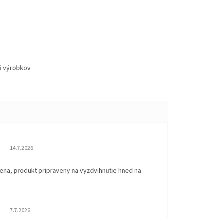
i výrobkov
Hodnotenie obchodu je 5 z 5 hviezdičiek.
14.7.2026
ena, produkt pripraveny na vyzdvihnutie hned na
.
Hodnotenie obchodu je 5 z 5 hviezdičiek.
7.7.2026