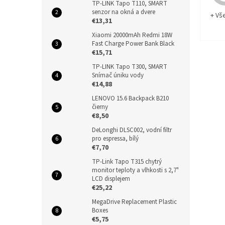
TP-LINK Tapo T110, SMART
senzor na okná a dvere
+ Vš
€13,31
Xiaomi 20000mAh Redmi 18W
Fast Charge Power Bank Black
€15,71
TP-LINK Tapo T300, SMART
Snímač úniku vody
€14,88
LENOVO 15.6 Backpack B210
čierny
€8,50
DeLonghi DLSC002, vodní filtr
pro espressa, bílý
€7,70
TP-Link Tapo T315 chytrý
monitor teploty a vlhkosti s 2,7"
LCD displejem
€25,22
MegaDrive Replacement Plastic
Boxes
€5,75