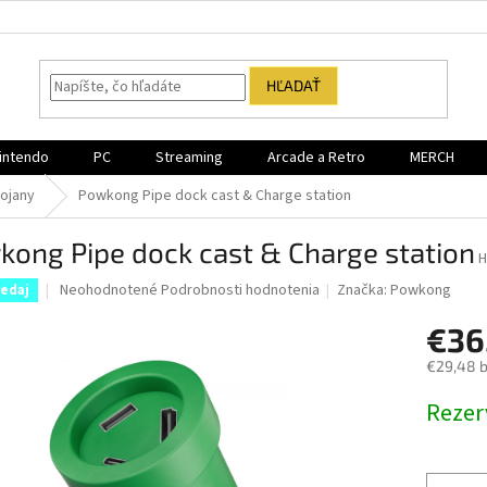
HĽADAŤ
intendo
PC
Streaming
Arcade a Retro
MERCH
tojany
Powkong Pipe dock cast & Charge station
ong Pipe dock cast & Charge station
H
Priemerné
Neohodnotené
Podrobnosti hodnotenia
Značka:
Powkong
edaj
hodnotenie
produktu
€36
je
€29,48 
0,0
z
Jednotk
Rezer
5
cena:
hviezdičiek.