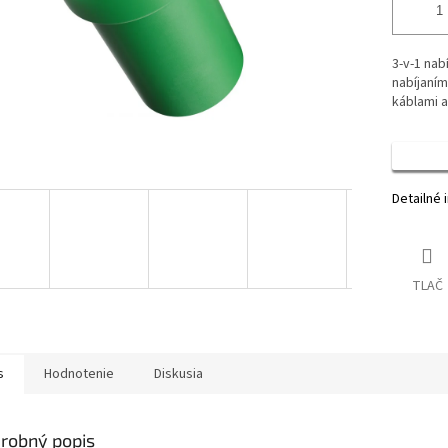
3-v-1 nab
nabíjaní
káblami 
Detailné 
TLAČ
s
Hodnotenie
Diskusia
robný popis