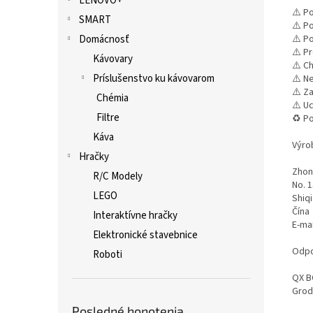
LENOVO+
⚠️ P
SMART
⚠️ P
Domácnosť
⚠️ Po
⚠️ P
Kávovary
⚠️ C
Príslušenstvo ku kávovarom
⚠️ N
⚠️ Z
Chémia
⚠️ U
Filtre
♻️ P
Káva
Výro
Hračky
Zhon
R/C Modely
No. 1
LEGO
Shiqi
Čína
Interaktívne hračky
E-ma
Elektronické stavebnice
Odpo
Roboti
QX B
Grod
Posledné honotenia