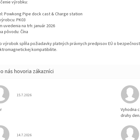
čenie výrobku:
l: Powkong Pipe dock cast & Charge station
výrobcu: PK03
m uvedenia na trh: január 2026
na pôvodu: Čína
o výrobok spĺňa požiadavky platných právnych predpisov EÚ o bezpečnost
ektromagnetickej kompatibilite.
Hodnotenie obchodu je 5 z 5 hviezdičiek.
15.7.2026
r
Vyhodna c
druhy den
Hodnotenie obchodu je 5 z 5 hviezdičiek.
14.7.2026