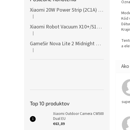
Ozna
Xiaomi 20W Power Strip (2C1A) EU
Mode
|
Hodnotenie produktu je 5 z 5 hviezdičiek.
Kód 
Dátu
Xiaomi Robot Vacuum X10+/S10+/X10/X20+ Side Brush
Kraji
|
Hodnotenie produktu je 5 z 5 hviezdičiek.
Tent
GameSir Nova Lite 2 Midnight Gray
a el
|
Hodnotenie produktu je 5 z 5 hviezdičiek.
supe
Top 10 produktov
Xiaomi Outdoor Camera CW500
Dual EU
€63,89