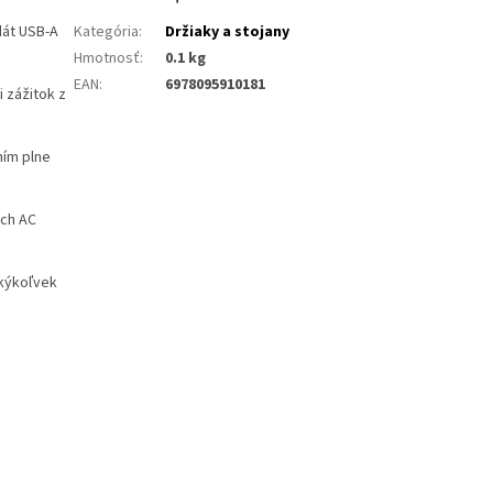
dát USB-A
Kategória
:
Držiaky a stojany
Hmotnosť
:
0.1 kg
EAN
:
6978095910181
 zážitok z
ním plne
tch AC
akýkoľvek