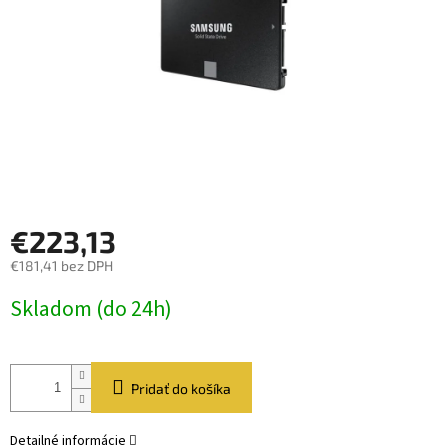
€223,13
€181,41 bez DPH
Jednotková
Skladom (do 24h)
cena:
Pridať do košíka
Detailné informácie