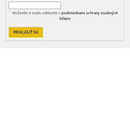
Vložením e-mailu súhlasíte s
podmienkami ochrany osobných
údajov
PRIHLÁSIŤ SA
Z
á
p
ä
t
i
e