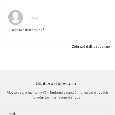
Hodnotenie obchodu je 5 z 5 hviezdičiek.
7.7.2026
+ Ochota a ústretovosť
Zobraziť ďalšie recenzie
Odoberať newsletter
Vložte svoj e-mail a my Vám budeme zasielať informácie o nových
produktoch na našom e-shope.
Email