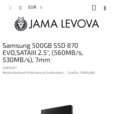
Prejsť
NÁKUP
na
EUR
obsah
KOŠÍK
Samsung 500GB SSD 870
EVO,SATAIII 2.5'', (560MB/s,
530MB/s), 7mm
20454187
Priemerné
Neohodnotené
Podrobnosti hodnotenia
Značka:
SAMSUNG
hodnotenie
produktu
je
0,0
z
5
hviezdičiek.