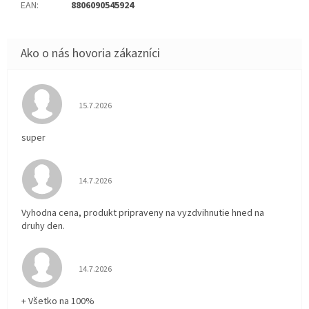
EAN
:
8806090545924
Hodnotenie obchodu je 5 z 5 hviezdičiek.
15.7.2026
super
Hodnotenie obchodu je 5 z 5 hviezdičiek.
14.7.2026
Vyhodna cena, produkt pripraveny na vyzdvihnutie hned na
druhy den.
Hodnotenie obchodu je 5 z 5 hviezdičiek.
14.7.2026
+ Všetko na 100%