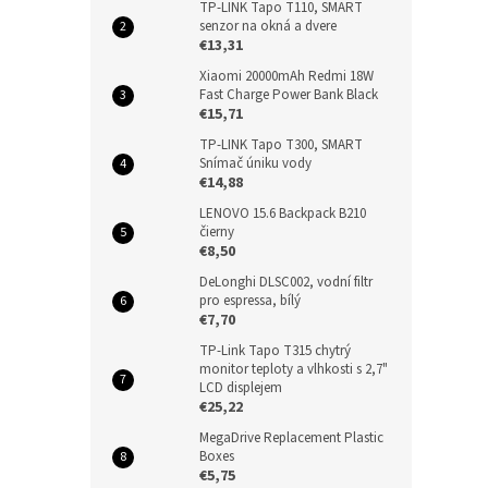
TP-LINK Tapo T110, SMART
senzor na okná a dvere
€13,31
Xiaomi 20000mAh Redmi 18W
Fast Charge Power Bank Black
€15,71
TP-LINK Tapo T300, SMART
Snímač úniku vody
€14,88
LENOVO 15.6 Backpack B210
čierny
€8,50
DeLonghi DLSC002, vodní filtr
pro espressa, bílý
€7,70
TP-Link Tapo T315 chytrý
monitor teploty a vlhkosti s 2,7"
LCD displejem
€25,22
MegaDrive Replacement Plastic
Boxes
€5,75