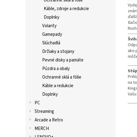
Ochranné sklá a fólie
Vydaj
Káble, zdroje a redukcie
znám
ďalš
Doplnky
tlači
Volanty
Rush
Gamepady
Švih
Slúchadlá
Odpa
ako 
Držiaky a stojany
môže
Pevné disky a pamäte
Púzdra a obaly
Stúp
Prih
Ochranné sklá a fólie
na t
Káble a redukcie
Kingd
Vašu
Doplnky
PC
Streaming
Arcade a Retro
MERCH