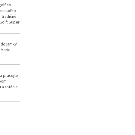
golf so
 niekoľko
 tradičné
 Golf: Super
u do jamky
 Mario
a pracujte
room
 a rotácie.