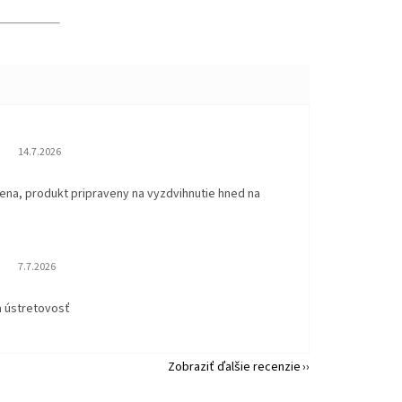
Hodnotenie obchodu je 5 z 5 hviezdičiek.
14.7.2026
ena, produkt pripraveny na vyzdvihnutie hned na
.
Hodnotenie obchodu je 5 z 5 hviezdičiek.
7.7.2026
a ústretovosť
Zobraziť ďalšie recenzie