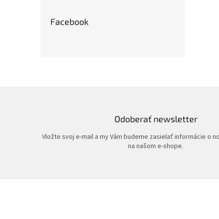
Facebook
Odoberať newsletter
Vložte svoj e-mail a my Vám budeme zasielať informácie o 
na našom e-shope.
Z
á
p
ä