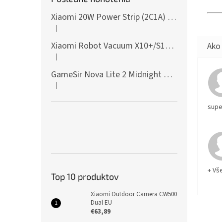
Xiaomi 20W Power Strip (2C1A) EU
|
Hodnotenie produktu je 5 z 5 hviezdičiek.
Xiaomi Robot Vacuum X10+/S10+/X10/X20+ Side Brush
|
Hodnotenie produktu je 5 z 5 hviezdičiek.
GameSir Nova Lite 2 Midnight Gray
|
Hodnotenie produktu je 5 z 5 hviezdičiek.
supe
+ Vš
Top 10 produktov
Xiaomi Outdoor Camera CW500
Dual EU
€63,89