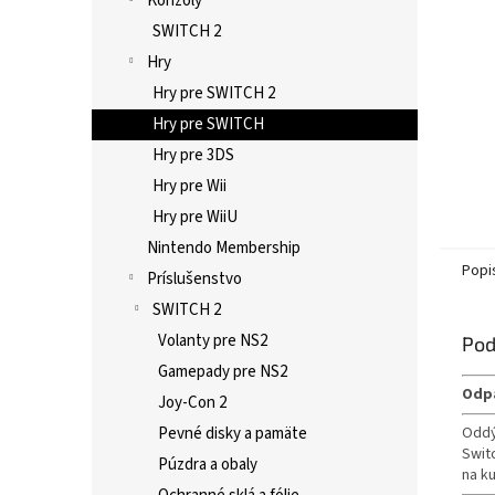
Konzoly
SWITCH 2
Hry
Hry pre SWITCH 2
Hry pre SWITCH
Hry pre 3DS
Hry pre Wii
Hry pre WiiU
Nintendo Membership
Popi
Príslušenstvo
SWITCH 2
Volanty pre NS2
Pod
Gamepady pre NS2
Odpa
Joy-Con 2
Oddý
Pevné disky a pamäte
Swit
Púzdra a obaly
na ku