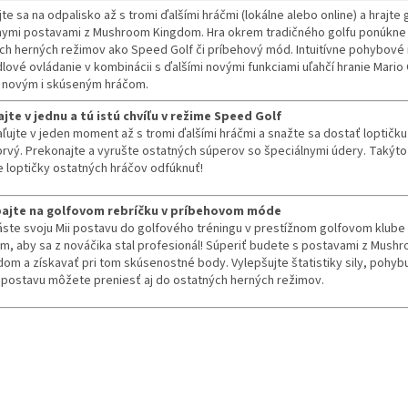
te sa na odpalisko až s tromi ďalšími hráčmi (lokálne alebo online) a hrajte 
ymi postavami z Mushroom Kingdom. Hra okrem tradičného golfu ponúkne
ích herných režimov ako Speed Golf či príbehový mód. Intuitívne pohybové i
dlové ovládanie v kombinácii s ďalšími novými funkciami uľahčí hranie Mario
 novým i skúseným hráčom.
ajte v jednu a tú istú chvíľu v režime Speed Golf
ľujte v jeden moment až s tromi ďalšími hráčmi a snažte sa dostať loptičk
prvý. Prekonajte a vyrušte ostatných súperov so špeciálnymi údery. Takýto
 loptičky ostatných hráčov odfúknuť!
ajte na golfovom rebríčku v príbehovom móde
láste svoju Mii postavu do golfového tréningu v prestížnom golfovom klube 
om, aby sa z nováčika stal profesionál! Súperiť budete s postavami z Mush
om a získavať pri tom skúsenostné body. Vylepšujte štatistiky sily, pohybu
 postavu môžete preniesť aj do ostatných herných režimov.