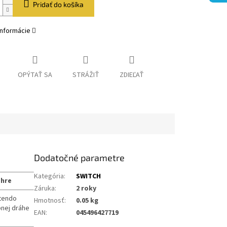
Pridať do košíka
informácie
OPÝTAŤ SA
STRÁŽIŤ
ZDIEĽAŤ
Dodatočné parametre
Kategória
:
SWITCH
 hre
Záruka
:
2 roky
ntendo
Hmotnosť
:
0.05 kg
nej dráhe
EAN
:
045496427719