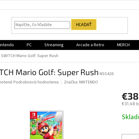
HĽADAŤ
intendo
PC
Streaming
Arcade a Retro
MERCH
SWITCH Mario Golf: Super Rush
TCH Mario Golf: Super Rush
NSS426
né
notené
Podrobnosti hodnotenia
Značka:
NINTENDO
nie
€38
u
€31,48 
Jednotk
Sklad
cena:
iek.