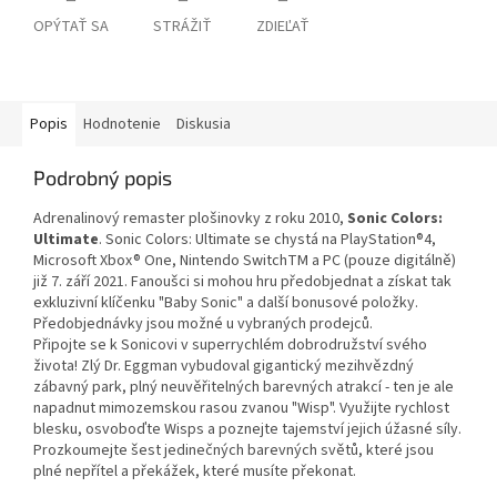
OPÝTAŤ SA
STRÁŽIŤ
ZDIEĽAŤ
Popis
Hodnotenie
Diskusia
Podrobný popis
Adrenalinový remaster plošinovky z roku 2010,
Sonic Colors:
Ultimate
. Sonic Colors: Ultimate se chystá na PlayStation®4,
Microsoft Xbox® One, Nintendo SwitchTM a PC (pouze digitálně)
již 7. září 2021. Fanoušci si mohou hru předobjednat a získat tak
exkluzivní klíčenku "Baby Sonic" a další bonusové položky.
Předobjednávky jsou možné u vybraných prodejců.
Připojte se k Sonicovi v superrychlém dobrodružství svého
života! Zlý Dr. Eggman vybudoval gigantický mezihvězdný
zábavný park, plný neuvěřitelných barevných atrakcí - ten je ale
napadnut mimozemskou rasou zvanou "Wisp". Využijte rychlost
blesku, osvoboďte Wisps a poznejte tajemství jejich úžasné síly.
Prozkoumejte šest jedinečných barevných světů, které jsou
plné nepřítel a překážek, které musíte překonat.