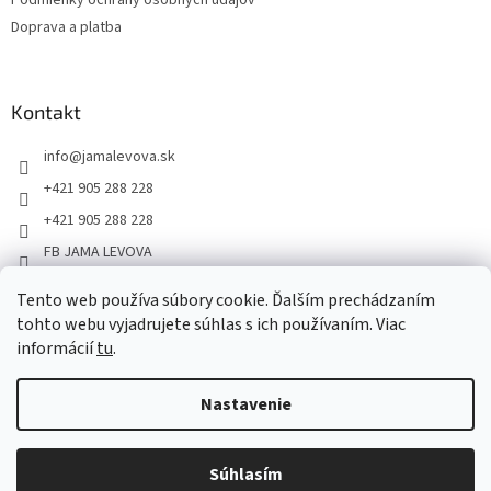
Doprava a platba
Kontakt
info
@
jamalevova.sk
+421 905 288 228
+421 905 288 228
FB JAMA LEVOVA
jama_levova
Tento web používa súbory cookie. Ďalším prechádzaním
JamaLevova
tohto webu vyjadrujete súhlas s ich používaním. Viac
+421905288228
informácií
tu
.
Nastavenie
Vážení zákazníci, z dôvodu dovoleniek môže v tomto období
dochádzať ku predĺženiu dodacích lehôt. Od 30.7. do 10.8. bude
pozastavený aj osobný odber na našom výdajnom mieste. Ďakujeme
Súhlasím
Copyright 2026
JAMA LEVOVA
. Všetky práva vyhradené.
za pochopenie.