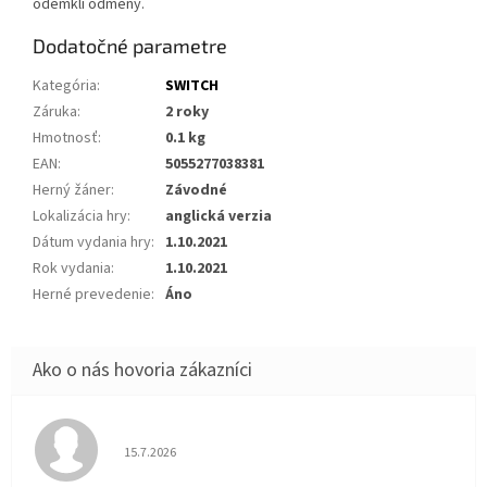
odemkli odměny.
Dodatočné parametre
Kategória
:
SWITCH
Záruka
:
2 roky
Hmotnosť
:
0.1 kg
EAN
:
5055277038381
Herný žáner
:
Závodné
Lokalizácia hry
:
anglická verzia
Dátum vydania hry
:
1.10.2021
Rok vydania
:
1.10.2021
Herné prevedenie
:
Áno
Hodnotenie obchodu je 5 z 5 hviezdičiek.
15.7.2026