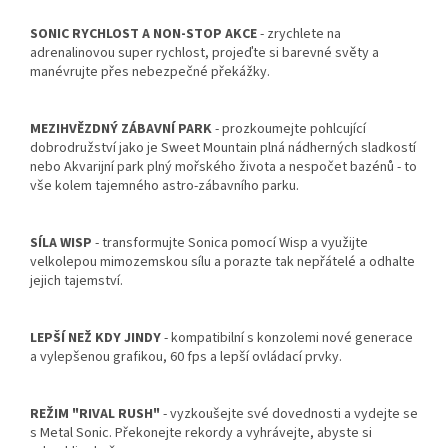
SONIC RYCHLOST A NON-STOP AKCE
- zrychlete na
adrenalinovou super rychlost, projeďte si barevné světy a
manévrujte přes nebezpečné překážky.
MEZIHVĚZDNÝ ZÁBAVNÍ PARK
- prozkoumejte pohlcující
dobrodružství jako je Sweet Mountain plná nádherných sladkostí
nebo Akvarijní park plný mořského života a nespočet bazénů - to
vše kolem tajemného astro-zábavního parku.
SÍLA WISP
- transformujte Sonica pomocí Wisp a využijte
velkolepou mimozemskou sílu a porazte tak nepřátelé a odhalte
jejich tajemství.
LEPŠÍ NEŽ KDY JINDY
- kompatibilní s konzolemi nové generace
a vylepšenou grafikou, 60 fps a lepší ovládací prvky.
REŽIM "RIVAL RUSH"
- vyzkoušejte své dovednosti a vydejte se
s Metal Sonic. Překonejte rekordy a vyhrávejte, abyste si