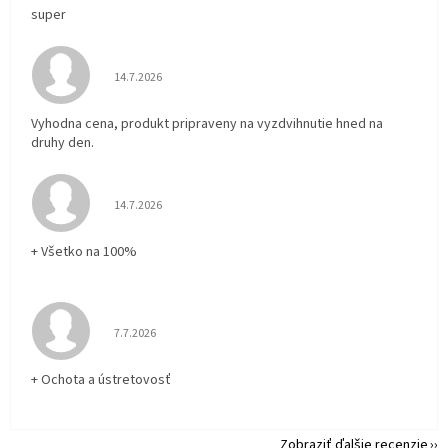
super
Hodnotenie obchodu je 5 z 5 hviezdičiek.
14.7.2026
Vyhodna cena, produkt pripraveny na vyzdvihnutie hned na
druhy den.
Hodnotenie obchodu je 5 z 5 hviezdičiek.
14.7.2026
+ Všetko na 100%
Hodnotenie obchodu je 5 z 5 hviezdičiek.
7.7.2026
+ Ochota a ústretovosť
Zobraziť ďalšie recenzie