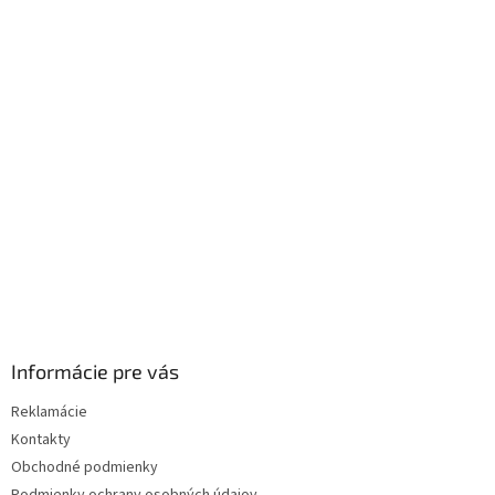
á
p
ä
t
i
e
Informácie pre vás
Reklamácie
Kontakty
Obchodné podmienky
Podmienky ochrany osobných údajov