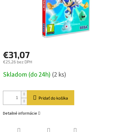
€31,07
€25,26 bez DPH
Jednotková
Skladom (do 24h)
(2 ks)
cena:
Pridať do košíka
Detailné informácie