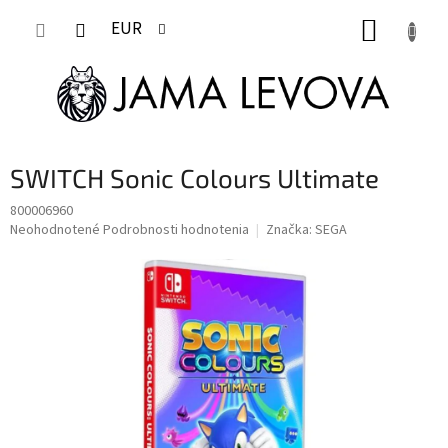
Prejsť
NÁKUP
na
EUR
obsah
KOŠÍK
SWITCH Sonic Colours Ultimate
800006960
Priemerné
Neohodnotené
Podrobnosti hodnotenia
Značka:
SEGA
hodnotenie
produktu
je
0,0
z
5
hviezdičiek.