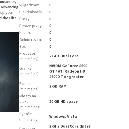
commander,
Vulgarizmy
:
0
, advancing
Diskriminácia
:
0
 up your
 the Elite
Drogy
:
0
Desivé prvky
:
0
Hazard
:
0
Online režim
:
0
Sex
:
0
Procesor
2 GHz Dual Core
(minimálny)
:
NVIDIA GeForce 8600
Grafika
GT / ATI Radeon HD
(minimálna)
:
2600 XT or greater
Pamäť
2 GB RAM
(minimálna)
:
Miesto na
disku
20 GB HD space
(minimálne)
:
Systém
Windows Vista
(minimálny)
:
2 GHz Dual Core (Intel