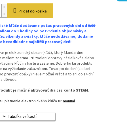
Pridať do košíka
ické kľúče dodávame počas pracovných dní od 9:00-
ailom do 1 hodiny od potvrdenia objednávky a
Cez víkendy a sviatky, kľúče nedodávame, dodanie
 bezodkladne najbližší pracovný deň!
ar je elektronický obsah (kľúč), ktorý štandardne
 mailom zdarma. Pri zvolení dopravy Zásielkovňa alebo
vytlačíme kľúč na kartu a zašleme. Dobierku ku produktu
n na vyžiadanie zákazníkom. Tovar po dodaní (zaslaní
bo prevzatí obálky) nie je možné vrátiť a to ani do 14 dní
ia dôvodu.
odukt je možné aktivovať iba cez konto STEAM.
 uplatnenie elektronického kľúča tu:
manual
Tabuľka veľkostí