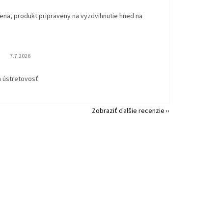
ena, produkt pripraveny na vyzdvihnutie hned na
.
Hodnotenie obchodu je 5 z 5 hviezdičiek.
7.7.2026
a ústretovosť
Zobraziť ďalšie recenzie