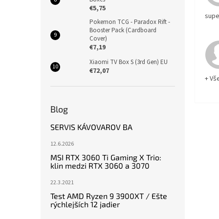
€5,75
supe
Pokemon TCG - Paradox Rift -
Booster Pack (Cardboard
Cover)
€7,19
Xiaomi TV Box S (3rd Gen) EU
€72,07
+ Vš
Blog
SERVIS KÁVOVAROV BA
12.6.2026
MSI RTX 3060 Ti Gaming X Trio:
klin medzi RTX 3060 a 3070
22.3.2021
Test AMD Ryzen 9 3900XT / Ešte
rýchlejších 12 jadier