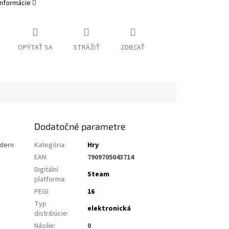
informácie
OPÝTAŤ SA
STRÁŽIŤ
ZDIEĽAŤ
Dodatočné parametre
odern
Kategória
:
Hry
EAN
:
7909705043714
Digitální
Steam
platforma
:
PEGI
:
16
Typ
elektronická
distribúcie
:
Násilie
:
0