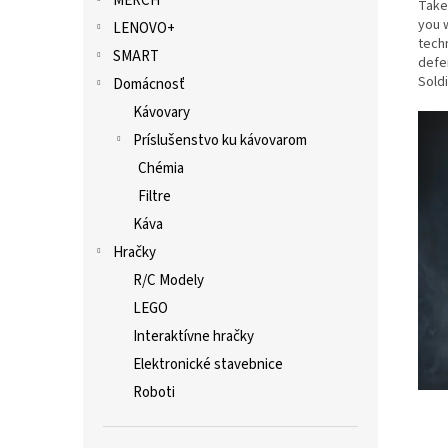
MERCH
Take
you w
LENOVO+
tech
SMART
defe
Soldi
Domácnosť
Kávovary
Príslušenstvo ku kávovarom
Chémia
Filtre
Káva
Hračky
R/C Modely
LEGO
Interaktívne hračky
Elektronické stavebnice
Roboti