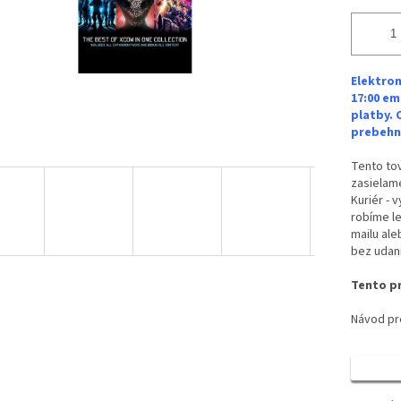
Elektron
17:00 em
platby. 
prebehne
Tento tov
zasielame
Kuriér - 
robíme le
mailu ale
bez udan
Tento pr
Návod pre