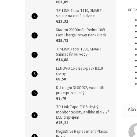
€63,89
XCOM:
TP-LINK Tapo T110, SMART
senzor na okná a dvere
€13,31
Xiaomi 20000mAh Redmi 18W
Fast Charge Power Bank Black
€15,71
TP-LINK Tapo T300, SMART
Snímač úniku vody
€14,88
LENOVO 15.6 Backpack B210
čierny
€8,50
DeLonghi DLSC002, vodní filtr
pro espressa, bílý
€7,70
TP-Link Tapo T315 chytrý
monitor teploty a vlhkosti s 2,7"
LCD displejem
€25,22
MegaDrive Replacement Plastic
Boxes