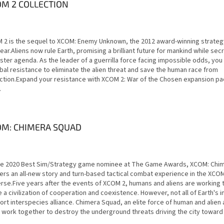
M 2 COLLECTION
 2 is the sequel to XCOM: Enemy Unknown, the 2012 award-winning strate
ear.Aliens now rule Earth, promising a brilliant future for mankind while secr
ister agenda. As the leader of a guerrilla force facing impossible odds, you
bal resistance to eliminate the alien threat and save the human race from
nction.Expand your resistance with XCOM 2: War of the Chosen expansion pac
.
OM: CHIMERA SQUAD
he 2020 Best Sim/Strategy game nominee at The Game Awards, XCOM: Chi
vers an all-new story and turn-based tactical combat experience in the XCO
erse.Five years after the events of XCOM 2, humans and aliens are working 
 a civilization of cooperation and coexistence. However, not all of Earth's i
rt interspecies alliance. Chimera Squad, an elite force of human and alien
 work together to destroy the underground threats driving the city toward