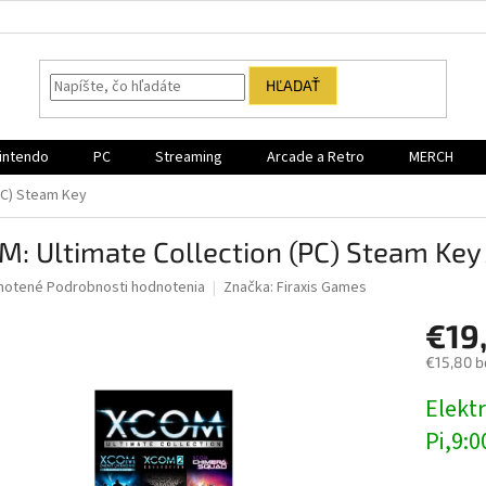
HĽADAŤ
intendo
PC
Streaming
Arcade a Retro
MERCH
PC) Steam Key
: Ultimate Collection (PC) Steam Key
né
notené
Podrobnosti hodnotenia
Značka:
Firaxis Games
nie
€19
u
€15,80 b
Jednotk
Elektr
cena:
iek.
Pi,9:0