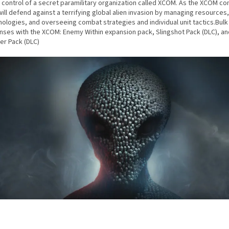
 control of a secret paramilitary organization called XCOM. As the XCOM 
ill defend against a terrifying global alien invasion by managing resources
nologies, and overseeing combat strategies and individual unit tactics.Bulk
nses with the XCOM: Enemy Within expansion pack, Slingshot Pack (DLC), and
er Pack (DLC)