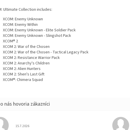
 Ultimate Collection includes:
XCOM: Enemy Unknown
XCOM: Enemy Within
XCOM: Enemy Unknown - Elite Soldier Pack
XCOM: Enemy Unknown - Slingshot Pack
XCOM® 2
XCOM 2: War of the Chosen
XCOM 2: War of the Chosen - Tactical Legacy Pack
XCOM 2: Resistance Warrior Pack
XCOM 2: Anarchy's Children
XCOM 2: Alien Hunters
XCOM 2: Shen's Last Gift
XCOM®: Chimera Squad
Hodnotenie obchodu je 5 z 5 hviezdičiek.
15.7.2026