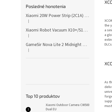
XCO
Posledné honotenia
Xiaomi 20W Power Strip (2C1A) EU
XCOM
|
Hodnotenie produktu je 5 z 5 hviezdičiek.
the y
Xiaomi Robot Vacuum X10+/S10+/X10/X20+ Side Brush
a sin
a glo
|
Hodnotenie produktu je 5 z 5 hviezdičiek.
exti
GameSir Nova Lite 2 Midnight Gray
DLCs
|
Hodnotenie produktu je 5 z 5 hviezdičiek.
XC
As t
deli
univ
Top 10 produktov
forge
suppo
Xiaomi Outdoor Camera CW500
must
Dual EU