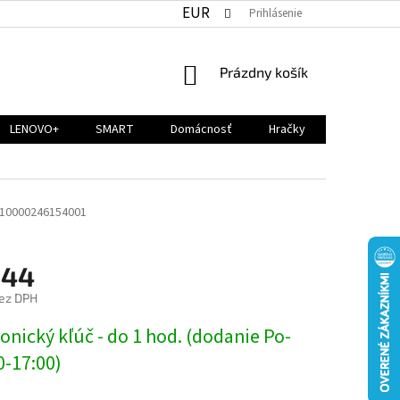
EUR
Prihlásenie
NÁKUPNÝ
Prázdny košík
KOŠÍK
LENOVO+
SMART
Domácnosť
Hračky
10000246154001
,44
ez DPH
ová
onický kľúč - do 1 hod. (dodanie Po-
0-17:00)