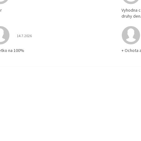
r
Vyhodna c
druhy den
Hodnotenie obchodu je 5 z 5 hviezdičiek.
14.7.2026
etko na 100%
+ Ochota 