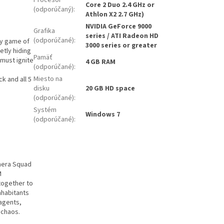
Procesor
Core 2 Duo 2.4 GHz or
(odporúčaný)
:
Athlon X2 2.7 GHz)
NVIDIA GeForce 9000
Grafika
series / ATI Radeon HD
(odporúčané)
:
gy game of
3000 series or greater
etly hiding
Pamäť
 must ignite
4 GB RAM
(odporúčané)
:
Miesto na
k and all 5
disku
20 GB HD space
(odporúčané)
:
Systém
Windows 7
(odporúčané)
:
mera Squad
M
together to
nhabitants
 agents,
 chaos.