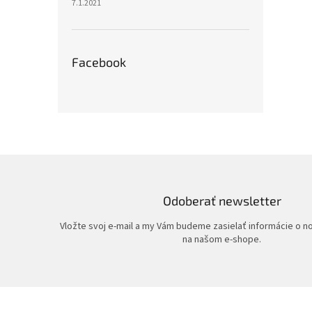
7.1.2021
Facebook
Odoberať newsletter
Vložte svoj e-mail a my Vám budeme zasielať informácie o 
na našom e-shope.
Z
á