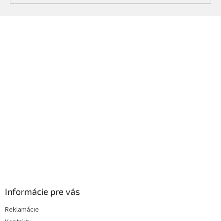
Z
á
p
ä
t
i
e
Informácie pre vás
Reklamácie