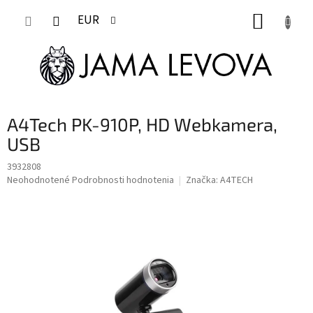
Prejsť
NÁKUP
na
EUR
obsah
KOŠÍK
A4Tech PK-910P, HD Webkamera,
USB
3932808
Priemerné
Neohodnotené
Podrobnosti hodnotenia
Značka:
A4TECH
hodnotenie
produktu
je
0,0
z
5
hviezdičiek.