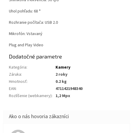
Snímková frekvencia: 30 fps
Uhol pohľadu: 68 °
Rozhranie počítača: USB 2.0
Mikrofón: Vstavaný
Plug and Play Video
Dodatočné parametre
Kategória
:
Kamery
Záruka
:
2 roky
Hmotnosť
:
0.2 kg
EAN
:
4711421948340
Rozlíšenie (webkamery)
:
1,2 Mpx