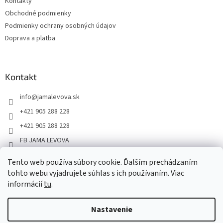
Kontakty
Obchodné podmienky
Podmienky ochrany osobných údajov
Doprava a platba
Kontakt
info
@
jamalevova.sk
+421 905 288 228
+421 905 288 228
FB JAMA LEVOVA
jama_levova
Tento web používa súbory cookie. Ďalším prechádzaním
JamaLevova
tohto webu vyjadrujete súhlas s ich používaním. Viac
+421905288228
informácií
tu
.
Nastavenie
Vážení zákazníci, z dôvodu dovoleniek môže v tomto období