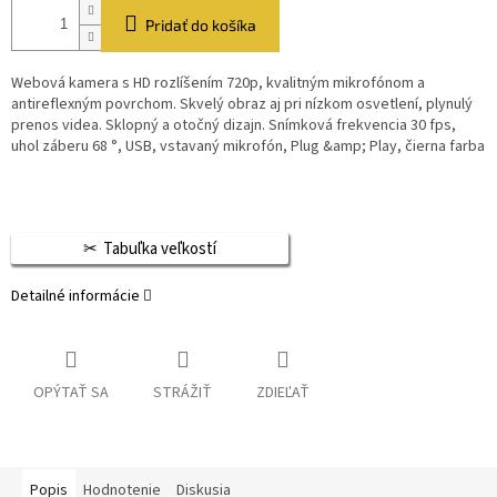
Pridať do košíka
Webová kamera s HD rozlíšením 720p, kvalitným mikrofónom a
antireflexným povrchom. Skvelý obraz aj pri nízkom osvetlení, plynulý
prenos videa. Sklopný a otočný dizajn. Snímková frekvencia 30 fps,
uhol záberu 68 °, USB, vstavaný mikrofón, Plug &amp; Play, čierna farba
Tabuľka veľkostí
Detailné informácie
OPÝTAŤ SA
STRÁŽIŤ
ZDIEĽAŤ
Popis
Hodnotenie
Diskusia