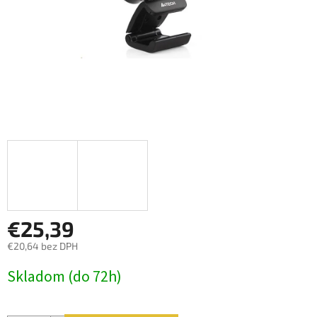
€25,39
€20,64 bez DPH
Jednotková
Skladom (do 72h)
cena: