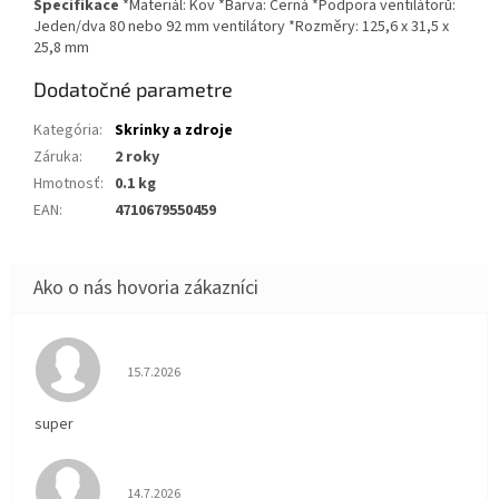
Specifikace
*Materiál: Kov *Barva: Černá *Podpora ventilátorů:
Jeden/dva 80 nebo 92 mm ventilátory *Rozměry: 125,6 x 31,5 x
25,8 mm
Dodatočné parametre
Kategória
:
Skrinky a zdroje
Záruka
:
2 roky
Hmotnosť
:
0.1 kg
EAN
:
4710679550459
Hodnotenie obchodu je 5 z 5 hviezdičiek.
15.7.2026
super
Hodnotenie obchodu je 5 z 5 hviezdičiek.
14.7.2026