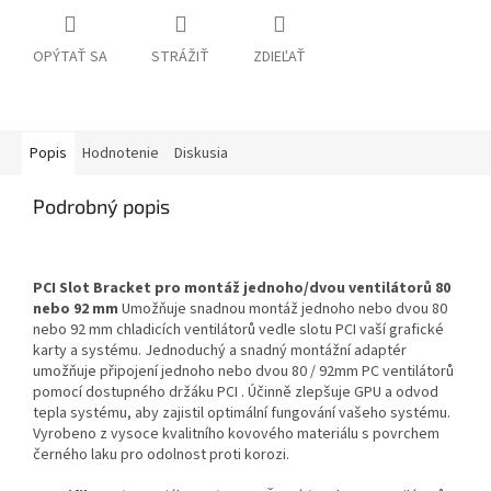
OPÝTAŤ SA
STRÁŽIŤ
ZDIEĽAŤ
Popis
Hodnotenie
Diskusia
Podrobný popis
PCI Slot Bracket pro montáž jednoho/dvou ventilátorů 80
nebo 92 mm
Umožňuje snadnou montáž jednoho nebo dvou 80
nebo 92 mm chladicích ventilátorů vedle slotu PCI vaší grafické
karty a systému. Jednoduchý a snadný montážní adaptér
umožňuje připojení jednoho nebo dvou 80 / 92mm PC ventilátorů
pomocí dostupného držáku PCI . Účinně zlepšuje GPU a odvod
tepla systému, aby zajistil optimální fungování vašeho systému.
Vyrobeno z vysoce kvalitního kovového materiálu s povrchem
černého laku pro odolnost proti korozi.