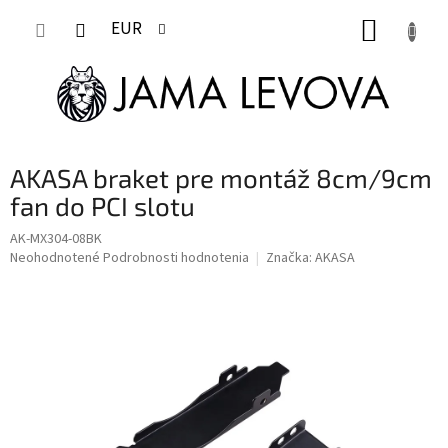
Prejsť
NÁKUP
na
EUR
obsah
KOŠÍK
AKASA braket pre montáž 8cm/9cm
fan do PCI slotu
AK-MX304-08BK
Priemerné
Neohodnotené
Podrobnosti hodnotenia
Značka:
AKASA
hodnotenie
produktu
je
0,0
z
5
hviezdičiek.