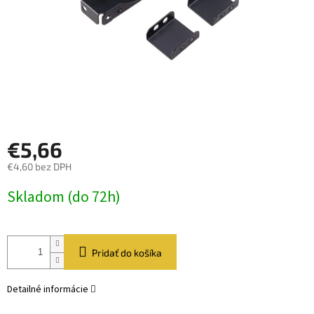
€5,66
€4,60 bez DPH
Jednotková
Skladom (do 72h)
cena:
Pridať do košíka
Detailné informácie