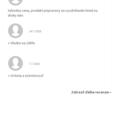
Vyhodna cena, produkt pripraveny na vyzdvihnutie hned na
druhy den.
Hodnotenie obchodu je 5 z 5 hviezdičiek.
14.7.2026
+ Všetko na 100%
Hodnotenie obchodu je 5 z 5 hviezdičiek.
7.7.2026
+ Ochota a ústretovosť
Zobraziť ďalšie recenzie