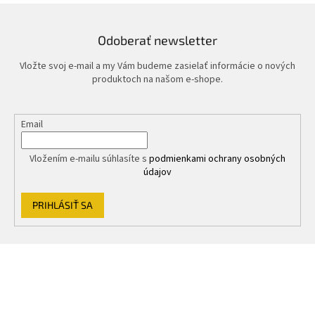
Odoberať newsletter
Vložte svoj e-mail a my Vám budeme zasielať informácie o nových
produktoch na našom e-shope.
Email
Vložením e-mailu súhlasíte s
podmienkami ochrany osobných
údajov
PRIHLÁSIŤ SA
Z
á
p
ä
t