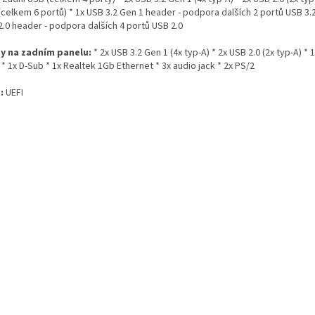
celkem 6 portů) * 1x USB 3.2 Gen 1 header - podpora dalších 2 portů USB 3.2
2.0 header - podpora dalších 4 portů USB 2.0
y na zadním panelu:
* 2x USB 3.2 Gen 1 (4x typ-A) * 2x USB 2.0 (2x typ-A) * 1
* 1x D-Sub * 1x Realtek 1Gb Ethernet * 3x audio jack * 2x PS/2
S:
UEFI