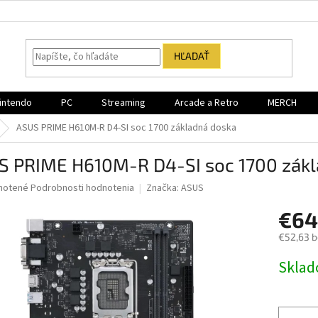
HĽADAŤ
intendo
PC
Streaming
Arcade a Retro
MERCH
ASUS PRIME H610M-R D4-SI soc 1700 základná doska
S PRIME H610M-R D4-SI soc 1700 zákl
né
notené
Podrobnosti hodnotenia
Značka:
ASUS
nie
€64
u
€52,63 
Jednotk
Sklad
cena:
iek.