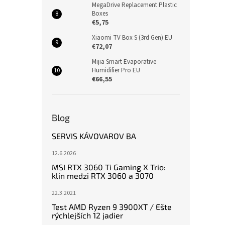
MegaDrive Replacement Plastic
Boxes
€5,75
Xiaomi TV Box S (3rd Gen) EU
€72,07
Mijia Smart Evaporative
Humidifier Pro EU
€66,55
Blog
SERVIS KÁVOVAROV BA
12.6.2026
MSI RTX 3060 Ti Gaming X Trio:
klin medzi RTX 3060 a 3070
22.3.2021
Test AMD Ryzen 9 3900XT / Ešte
rýchlejších 12 jadier