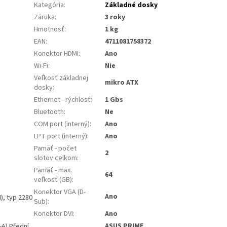
Kategória
:
Základné dosky
Záruka
:
3 roky
Hmotnosť
:
1 kg
EAN
:
4711081758372
Konektor HDMI
:
Ano
Wi-Fi
:
Nie
Veľkosť základnej
mikro ATX
dosky
:
Ethernet - rýchlosť
:
1 Gbs
Bluetooth
:
Ne
COM port (interný)
:
Ano
LPT port (interný)
:
Ano
Pamäť - počet
2
slotov celkom
:
Pamäť - max.
64
veľkosť (GB)
:
Konektor VGA (D-
Ano
), typ 2280
Sub)
:
Konektor DVI
:
Ano
ASUS PRIME
-A) Přední