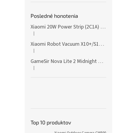
Posledné honotenia
Xiaomi 20W Power Strip (2C1A) EU
|
Hodnotenie produktu je 5 z 5 hviezdičiek.
Xiaomi Robot Vacuum X10+/S10+/X10/X20+ Side Brush
|
Hodnotenie produktu je 5 z 5 hviezdičiek.
GameSir Nova Lite 2 Midnight Gray
|
Hodnotenie produktu je 5 z 5 hviezdičiek.
Top 10 produktov
Xiaomi Outdoor Camera CW500