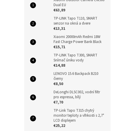
Dual EU
€63,89
TP-LINK Tapo T110, SMART
senzor na okná a dvere
€13,31
Xiaomi 20000mAh Redmi 18W
Fast Charge Power Bank Black
€15,71
TP-LINK Tapo T300, SMART
Snímač úniku vody
€14,88
LENOVO 15.6 Backpack B210
čierny
€8,50
DeLonghi DLSC002, vodní filtr
pro espressa, bílý
€7,70
TP-Link Tapo T315 chytrý
monitor teploty a vlhkosti s 2,7"
LCD displejem
€25,22