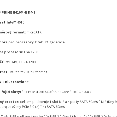
 PRIME H610M-R D4-SI
set:
Intel® H610
měrový formát:
microATX
ora pro procesory:
Intel® 12. generace
ce procesoru:
LGA 1700
ěť:
2x DIMM, DDR4 3200
rnet:
1x Realtek 1Gb Ethernet
 + Bluetooth:
ne
iřující sloty:
* 1x PCIe 4.0 x16 SafeSlot Core * 1x PCIe 3.0 x1
ný prostor:
celkem podporuje 1 slot M.2 a 4 porty SATA 6Gb/s * M.2 (Key M
poruje režimy PCIe 3.0 x4) * 4x SATA 6Gb/s
:
Zadní USB (celkem 4 porty) * 2x USB 3.2 Gen 1 (4x typ-A) * 2x USB 2.0 (2x typ