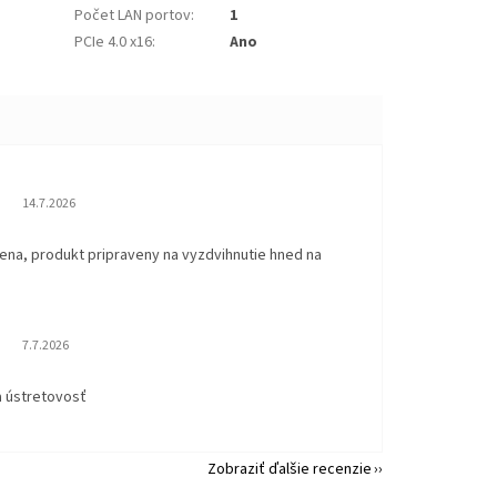
Počet LAN portov
:
1
PCIe 4.0 x16
:
Ano
Hodnotenie obchodu je 5 z 5 hviezdičiek.
14.7.2026
ena, produkt pripraveny na vyzdvihnutie hned na
.
Hodnotenie obchodu je 5 z 5 hviezdičiek.
7.7.2026
a ústretovosť
Zobraziť ďalšie recenzie