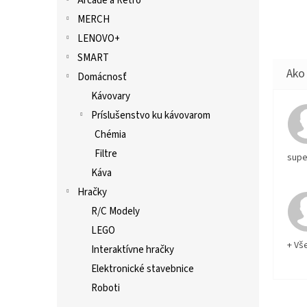
Arcade a Retro
MERCH
LENOVO+
SMART
Domácnosť
Kávovary
Príslušenstvo ku kávovarom
Chémia
Filtre
supe
Káva
Hračky
R/C Modely
LEGO
+ Vš
Interaktívne hračky
Elektronické stavebnice
Roboti