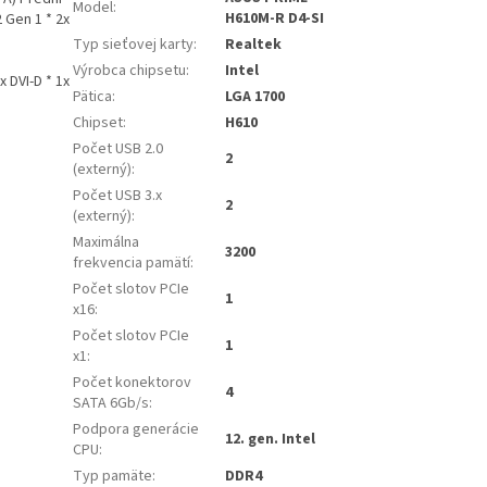
Model
:
H610M-R D4-SI
 Gen 1 * 2x
Typ sieťovej karty
:
Realtek
Výrobca chipsetu
:
Intel
x DVI-D * 1x
Pätica
:
LGA 1700
Chipset
:
H610
Počet USB 2.0
2
(externý)
:
Počet USB 3.x
2
(externý)
:
Maximálna
3200
frekvencia pamätí
:
Počet slotov PCIe
1
x16
:
Počet slotov PCIe
1
x1
:
Počet konektorov
4
SATA 6Gb/s
:
Podpora generácie
12. gen. Intel
CPU
:
Typ pamäte
:
DDR4