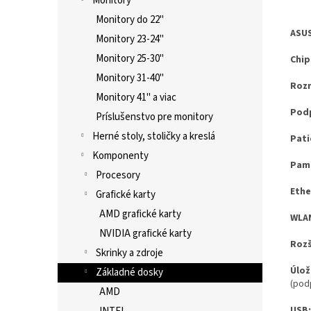
Monitory
Monitory do 22"
ASUS
Monitory 23-24"
Monitory 25-30"
Chip
Monitory 31-40"
Roz
Monitory 41" a viac
Podp
Príslušenstvo pre monitory
Herné stoly, stoličky a kreslá
Pati
Komponenty
Pam
Procesory
Ethe
Grafické karty
AMD grafické karty
WLAN
NVIDIA grafické karty
Rozš
Skrinky a zdroje
Úlož
Základné dosky
(pod
AMD
USB