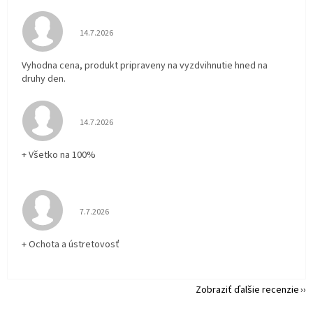
Hodnotenie obchodu je 5 z 5 hviezdičiek.
14.7.2026
Vyhodna cena, produkt pripraveny na vyzdvihnutie hned na
druhy den.
Hodnotenie obchodu je 5 z 5 hviezdičiek.
14.7.2026
+ Všetko na 100%
Hodnotenie obchodu je 5 z 5 hviezdičiek.
7.7.2026
+ Ochota a ústretovosť
Zobraziť ďalšie recenzie