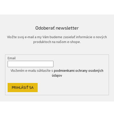
Odoberať newsletter
Vložte svoj e-mail a my Vám budeme zasielať informácie o nových
produktoch na našom e-shope.
Email
Vložením e-mailu súhlasíte s
podmienkami ochrany osobných
údajov
PRIHLÁSIŤ SA
Z
á