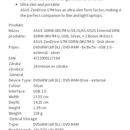
Ultra-slim and portable
ASUS ZenDrive U7M has an ultra-slim form factor, making it
the perfect companion to thin and light laptops.
Produkt:
Názov
ASUS SDRW-08U7M-U/SIL/G/AS ASUS External DRW
produktu :
SDRW-08U7M-U, USB, Silver, + 2 Bonus M-Discs
ASUS ZenDrive U7M SDRW-08U7M-U - Disk drive -
Popis:
DVD±RW (±R DL) / DVD-RAM - 8x/8x/5x - USB 2.0 -
external - silver
EAN:
4712900127164
Záruka
24 mesiacov záruka
výrobcu:
General
Device Type:
DVD±RW (±R DL) / DVD-RAM drive - external
Colour:
Silver
Interface:
USB 2.0
Width:
13.55 cm
Depth:
14.25 cm
Height:
1.39 cm
Weight:
228 g
Optical Storage
Type:
DVD±RW (±R DL) / DVD-RAM