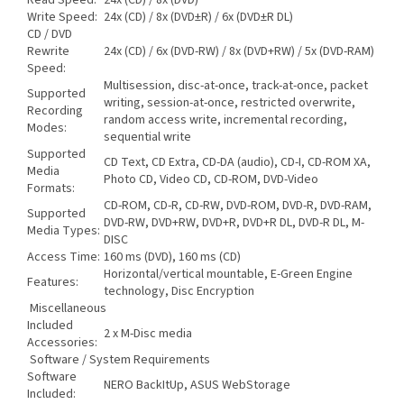
Read Speed:
24x (CD) / 8x (DVD)
Write Speed:
24x (CD) / 8x (DVD±R) / 6x (DVD±R DL)
CD / DVD
Rewrite
24x (CD) / 6x (DVD-RW) / 8x (DVD+RW) / 5x (DVD-RAM)
Speed:
Multisession, disc-at-once, track-at-once, packet
Supported
writing, session-at-once, restricted overwrite,
Recording
random access write, incremental recording,
Modes:
sequential write
Supported
CD Text, CD Extra, CD-DA (audio), CD-I, CD-ROM XA,
Media
Photo CD, Video CD, CD-ROM, DVD-Video
Formats:
CD-ROM, CD-R, CD-RW, DVD-ROM, DVD-R, DVD-RAM,
Supported
DVD-RW, DVD+RW, DVD+R, DVD+R DL, DVD-R DL, M-
Media Types:
DISC
Access Time:
160 ms (DVD), 160 ms (CD)
Horizontal/vertical mountable, E-Green Engine
Features:
technology, Disc Encryption
Miscellaneous
Included
2 x M-Disc media
Accessories:
Software / System Requirements
Software
NERO BackItUp, ASUS WebStorage
Included: