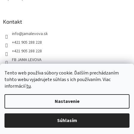
Kontakt
info
@
jamalevova.sk
+421 905 288 228
+421 905 288 228
FB JAMA LEVOVA
jama_levova
Tento web používa súbory cookie. Ďalším prechádzaním
JamaLevova
tohto webu vyjadrujete súhlas s ich používaním. Viac
+421905288228
informácií
tu
.
Nastavenie
Vážení zákazníci, z dôvodu dovoleniek môže v tomto období
dochádzať ku predĺženiu dodacích lehôt. Od 30.7. do 10.8. bude
pozastavený aj osobný odber na našom výdajnom mieste. Ďakujeme
Súhlasím
Copyright 2026
JAMA LEVOVA
. Všetky práva vyhradené.
za pochopenie.