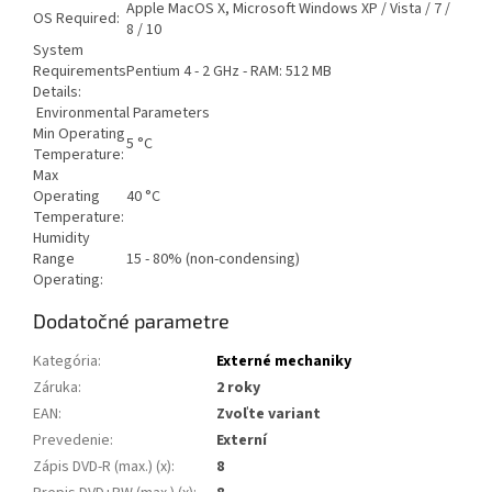
Apple MacOS X, Microsoft Windows XP / Vista / 7 /
OS Required:
8 / 10
System
Requirements
Pentium 4 - 2 GHz - RAM: 512 MB
Details:
Environmental Parameters
Min Operating
5 °C
Temperature:
Max
Operating
40 °C
Temperature:
Humidity
Range
15 - 80% (non-condensing)
Operating:
Dodatočné parametre
Kategória
:
Externé mechaniky
Záruka
:
2 roky
EAN
:
Zvoľte variant
Prevedenie
:
Externí
Zápis DVD-R (max.) (x)
:
8