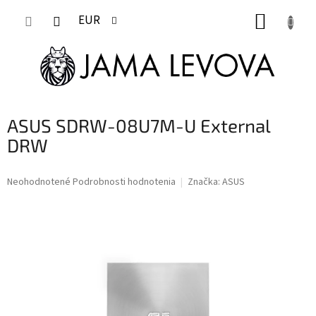
Prejsť
NÁKUP
na
EUR
obsah
KOŠÍK
ASUS SDRW-08U7M-U External
DRW
Priemerné
Neohodnotené
Podrobnosti hodnotenia
Značka:
ASUS
hodnotenie
produktu
je
0,0
z
5
hviezdičiek.