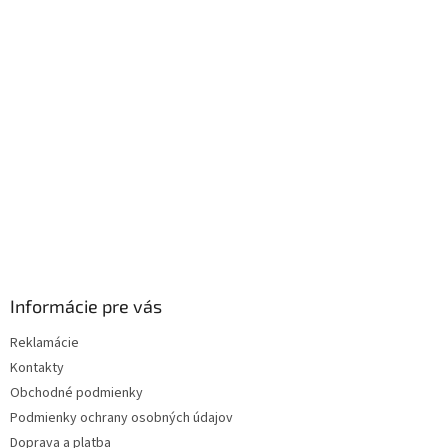
p
ä
t
i
e
Informácie pre vás
Reklamácie
Kontakty
Obchodné podmienky
Podmienky ochrany osobných údajov
Doprava a platba