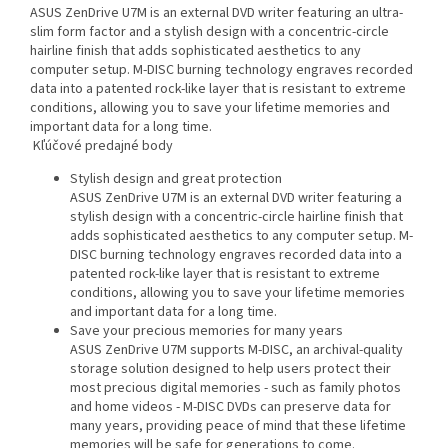
ASUS ZenDrive U7M is an external DVD writer featuring an ultra-
slim form factor and a stylish design with a concentric-circle
hairline finish that adds sophisticated aesthetics to any
computer setup. M-DISC burning technology engraves recorded
data into a patented rock-like layer that is resistant to extreme
conditions, allowing you to save your lifetime memories and
important data for a long time.
Kľúčové predajné body
Stylish design and great protection
ASUS ZenDrive U7M is an external DVD writer featuring a
stylish design with a concentric-circle hairline finish that
adds sophisticated aesthetics to any computer setup. M-
DISC burning technology engraves recorded data into a
patented rock-like layer that is resistant to extreme
conditions, allowing you to save your lifetime memories
and important data for a long time.
Save your precious memories for many years
ASUS ZenDrive U7M supports M-DISC, an archival-quality
storage solution designed to help users protect their
most precious digital memories - such as family photos
and home videos - M-DISC DVDs can preserve data for
many years, providing peace of mind that these lifetime
memories will be safe for generations to come.