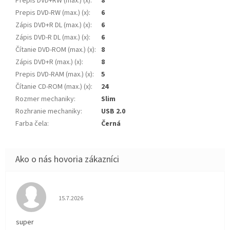
Prepis DVD+RW (max.) (x)
:
8
Prepis DVD-RW (max.) (x)
:
6
Zápis DVD+R DL (max.) (x)
:
6
Zápis DVD-R DL (max.) (x)
:
6
Čítanie DVD-ROM (max.) (x)
:
8
Zápis DVD+R (max.) (x)
:
8
Prepis DVD-RAM (max.) (x)
:
5
Čítanie CD-ROM (max.) (x)
:
24
Rozmer mechaniky
:
Slim
Rozhranie mechaniky
:
USB 2.0
Farba čela
:
Černá
Hodnotenie obchodu je 5 z 5 hviezdičiek.
15.7.2026
super