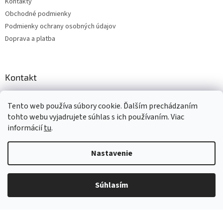
Kontakty
Obchodné podmienky
Podmienky ochrany osobných údajov
Doprava a platba
Kontakt
info
@
jamalevova.sk
Tento web používa súbory cookie. Ďalším prechádzaním
+421 905 288 228
tohto webu vyjadrujete súhlas s ich používaním. Viac
+421 905 288 228
informácií
tu
.
FB JAMA LEVOVA
Nastavenie
jama_levova
Vážení zákazníci, z dôvodu dovoleniek môže v tomto období
JamaLevova
dochádzať ku predĺženiu dodacích lehôt. Od 30.7. do 10.8. bude
pozastavený aj osobný odber na našom výdajnom mieste. Ďakujeme
+421905288228
Súhlasím
za pochopenie.