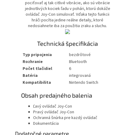
pociťovať aj tak citlivé vibrácie, ako sú vibrácie
jednotlivých kociek ľadu v pohári, ktorú dokáže
ovládač Joy-Con simulovať. Vďaka tejto funkcii
hráči pocítia jedine reálne detaily, ktoré
nedosiahnete iba za použitia zraku a sluchu.
Technická špecifikácia
Typ pripojenia
bezdrôtové
Rozhranie
Bluetooth
Počet tlačidiel
6
Batéria
integrovaná
Kompatibilita
Nintendo Switch
Obsah predajného balenia
Ľavý ovládač Joy-Con
Pravý ovládač Joy-Con
Ochranná šnúrka pre kazdý ovládač
Dokumentácia
Dodatočné parametre