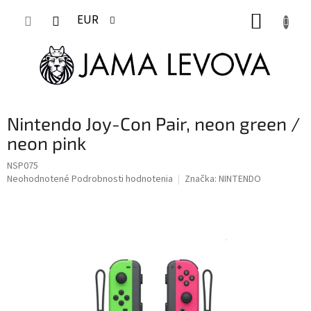
Prejsť
NÁKUP
na
EUR
obsah
KOŠÍK
Nintendo Joy-Con Pair, neon green /
neon pink
NSP075
Priemerné
Neohodnotené
Podrobnosti hodnotenia
Značka:
NINTENDO
hodnotenie
produktu
je
0,0
z
5
hviezdičiek.