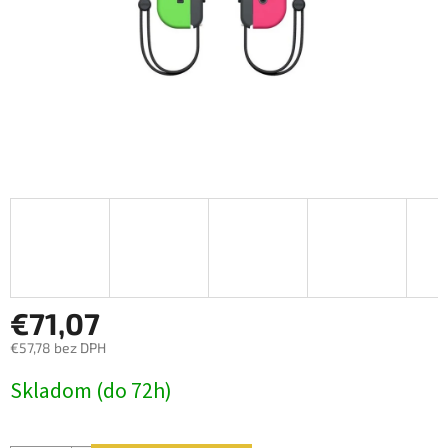
€71,07
€57,78 bez DPH
Jednotková
Skladom (do 72h)
cena: