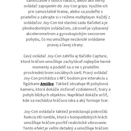
samostatne v oboch rukách, alebo ako herný
ovládač zapojením do Joy-Con gripu. Využite ich
pre samostatné hranie, alebo sa podeľte s
priateľmi a zahrajte si v režime multiplayer. Každý z
ovládačov Joy-Con má vlastnú sadu tlačidiel a je
plnohodnotným ovládačom, zároveň je vybavený
akcelerometrom a gyroskopickým senzorom
pohybu, čo mu umožňuje nezávislé ovládanie
pravej a ľavej strany.
Ľavý ovládač Joy-Con zahŕňa aj tlačidlo Capture,
ktoré hráčom umožňuje zachytávať najlepšie herné
momenty a podeliť sa o ne s priateľmi
prostredníctvom sociálnych sietí. Pravý ovládač
Joy-Con prichádza s NFC bodom pre interakciu s
figúrkami
Amiibo
. Taktiež obsahuje IR pohybovú
kameru, ktorá dokáže zisťovať vzdialenosť, tvary a
pohyb blízkych objektov. Napríklad dokáže určiť,
kde sa nachádza hráčova ruka a aký formuje tvar.
Joy-Con ovládače taktiež predstavujú pokročilú
funkciu HD rumble, ktorá v kompatibilných hrách
umožňuje hráčom pocítiť realistické vibrovanie.
Tento efekt je veľmi detailný a umožňuje hráčom