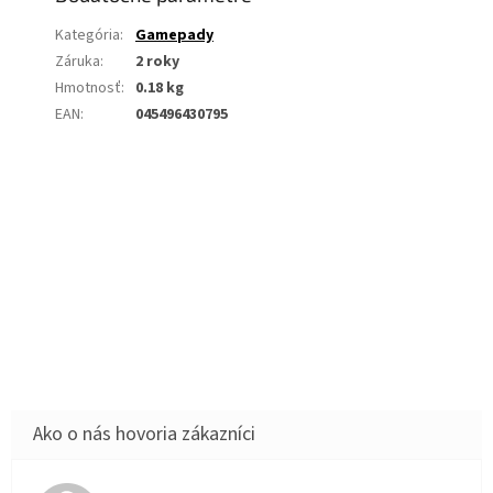
Kategória
:
Gamepady
Záruka
:
2 roky
Hmotnosť
:
0.18 kg
EAN
:
045496430795
PRIDAŤ HODNOTENIE
Buďte prvý, kto napíše príspevok k tejto položke.
PRIDAŤ KOMENTÁR