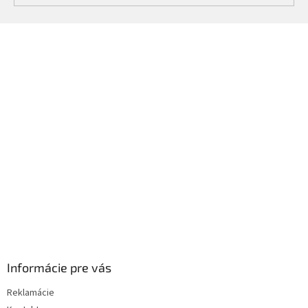
Z
á
p
ä
t
i
e
Informácie pre vás
Reklamácie