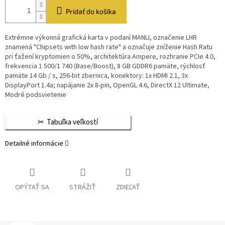
Pridať do košíka
Extrémne výkonná grafická karta v podaní MANLI, označenie LHR
znamená "Chipsets with low hash rate" a označuje zníženie Hash Ratu
pri ťažení kryptomien o 50%, architektúra Ampere, rozhranie PCIe 4.0,
frekvencia 1 500/1 740 (Base/Boost), 8 GB GDDR6 pamäte, rýchlosť
pamäte 14 Gb / s, 256-bit zbernica, konektory: 1x HDMI 2.1, 3x
DisplayPort 1.4a; napájanie 2x 8-pin, OpenGL 4.6, DirectX 12 Ultimate,
Modré podsvietenie
Tabuľka veľkostí
Detailné informácie
OPÝTAŤ SA
STRÁŽIŤ
ZDIEĽAŤ