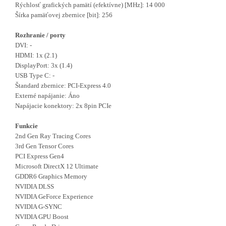
Rýchlosť grafických pamätí (efektívne) [MHz]: 14 000
Šírka pamäťovej zbernice [bit]: 256
Rozhranie / porty
DVI: -
HDMI: 1x (2.1)
DisplayPort: 3x (1.4)
USB Type C: -
Štandard zbernice: PCI-Express 4.0
Externé napájanie: Áno
Napájacie konektory: 2x 8pin PCIe
Funkcie
2nd Gen Ray Tracing Cores
3rd Gen Tensor Cores
PCI Express Gen4
Microsoft DirectX 12 Ultimate
GDDR6 Graphics Memory
NVIDIA DLSS
NVIDIA GeForce Experience
NVIDIA G-SYNC
NVIDIA GPU Boost