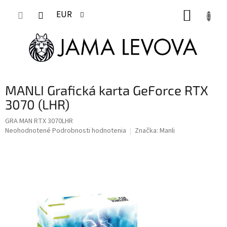
Prejsť
NÁKUP
na
EUR
obsah
KOŠÍK
MANLI Grafická karta GeForce RTX
3070 (LHR)
GRA MAN RTX 3070LHR
Priemerné
Neohodnotené
Podrobnosti hodnotenia
Značka:
Manli
hodnotenie
produktu
je
0,0
z
5
hviezdičiek.