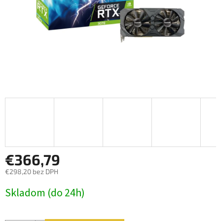
€366,79
€298,20 bez DPH
Jednotková
Skladom (do 24h)
cena: