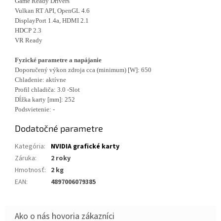
Game Ready Drivers
Vulkan RT API, OpenGL 4.6
DisplayPort 1.4a, HDMI 2.1
HDCP 2.3
VR Ready
Fyzické parametre a napájanie
Doporučený výkon zdroja cca (minimum) [W]: 650
Chladenie: aktívne
Profil chladiča: 3.0 -Slot
Dĺžka karty [mm]: 252
Podsvietenie: -
Dodatočné parametre
Kategória
:
NVIDIA grafické karty
Záruka
:
2 roky
Hmotnosť
:
2 kg
EAN
:
4897006079385