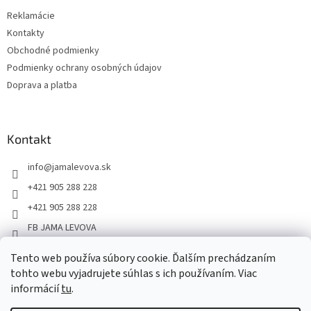
Reklamácie
Kontakty
Obchodné podmienky
Podmienky ochrany osobných údajov
Doprava a platba
Kontakt
info
@
jamalevova.sk
+421 905 288 228
+421 905 288 228
FB JAMA LEVOVA
jama_levova
Tento web používa súbory cookie. Ďalším prechádzaním
JamaLevova
tohto webu vyjadrujete súhlas s ich používaním. Viac
+421905288228
informácií
tu
.