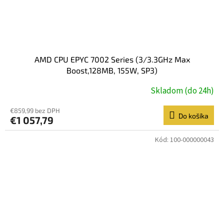
AMD CPU EPYC 7002 Series (3/3.3GHz Max
Boost,128MB, 155W, SP3)
Skladom (do 24h)
€859,99 bez DPH
Do košíka
€1 057,79
Kód:
100-000000043