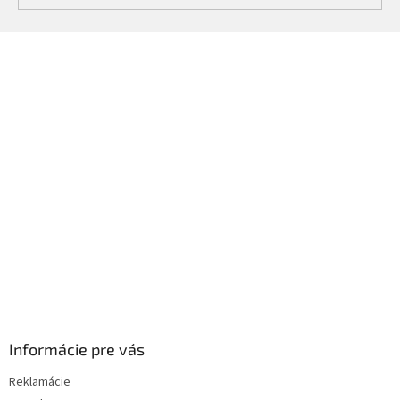
Z
á
p
ä
t
i
e
Informácie pre vás
Reklamácie