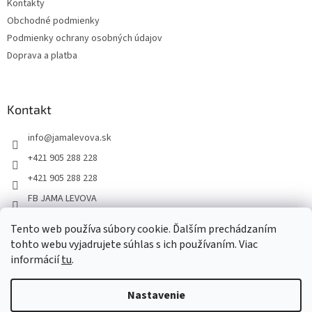
Kontakty
Obchodné podmienky
Podmienky ochrany osobných údajov
Doprava a platba
Kontakt
info
@
jamalevova.sk
+421 905 288 228
+421 905 288 228
FB JAMA LEVOVA
jama_levova
Tento web používa súbory cookie. Ďalším prechádzaním
JamaLevova
tohto webu vyjadrujete súhlas s ich používaním. Viac
+421905288228
informácií
tu
.
Nastavenie
Vážení zákazníci, z dôvodu dovoleniek môže v tomto období