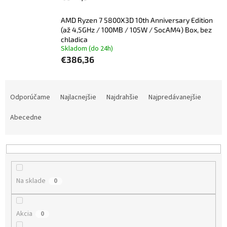
AMD Ryzen 7 5800X3D 10th Anniversary Edition
(až 4,5GHz / 100MB / 105W / SocAM4) Box, bez
chladica
Skladom (do 24h)
€386,36
R
a
Odporúčame
Najlacnejšie
Najdrahšie
Najpredávanejšie
d
e
Abecedne
n
i
e
p
r
Na sklade
0
o
d
u
Akcia
0
k