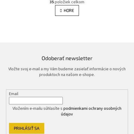
r
35
položiek celkom
v
á
l
HORE
n
á
k
d
o
v
a
a
c
n
i
i
e
e
p
r
Odoberať newsletter
v
k
Vložte svoj e-mail a my Vám budeme zasielať informácie o nových
y
produktoch na našom e-shope.
v
ý
p
Email
i
s
u
Vložením e-mailu súhlasíte s
podmienkami ochrany osobných
údajov
PRIHLÁSIŤ SA