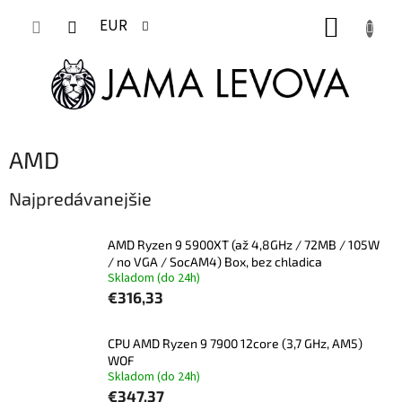
Prejsť
NÁKUP
na
EUR
obsah
KOŠÍK
AMD
Najpredávanejšie
AMD Ryzen 9 5900XT (až 4,8GHz / 72MB / 105W
/ no VGA / SocAM4) Box, bez chladica
Skladom (do 24h)
€316,33
CPU AMD Ryzen 9 7900 12core (3,7 GHz, AM5)
WOF
Skladom (do 24h)
€347,37