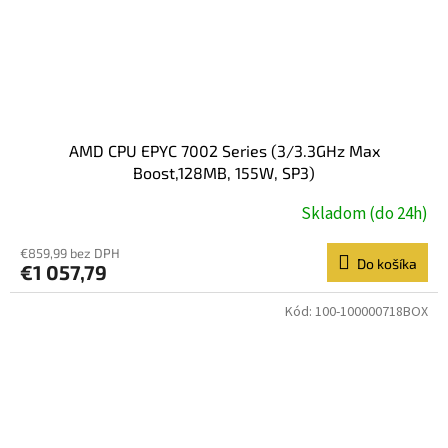
AMD CPU EPYC 7002 Series (3/3.3GHz Max
Boost,128MB, 155W, SP3)
Skladom (do 24h)
€859,99 bez DPH
Do košíka
€1 057,79
Kód:
100-100000718BOX