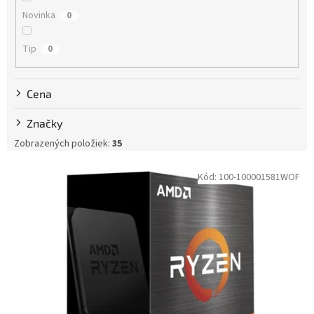
t
Novinka
0
o
v
Tip
0
Cena
Značky
Zobrazených položiek:
35
V
Kód:
100-100001581WOF
ý
p
i
s
p
r
o
d
u