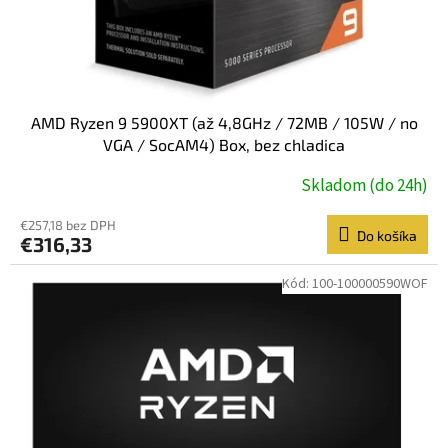
k
t
o
v
AMD Ryzen 9 5900XT (až 4,8GHz / 72MB / 105W / no
VGA / SocAM4) Box, bez chladica
Skladom (do 24h)
€257,18 bez DPH
Do košíka
€316,33
Kód:
100-100000590WOF