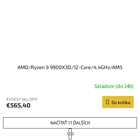
AMD/Ryzen 9 9900X3D/12-Core/4,4GHz/AM5
Skladom (do 24h)
€459,67 bez DPH
Do košíka
€565,40
NAČÍTAŤ 17 ĎALŠÍCH
S
1
2
t
O