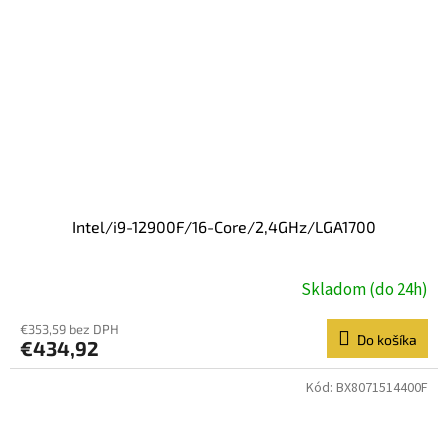
Intel/i9-12900F/16-Core/2,4GHz/LGA1700
Skladom (do 24h)
€353,59 bez DPH
Do košíka
€434,92
Kód:
BX8071514400F