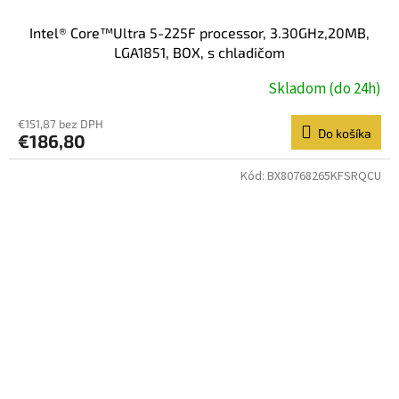
Intel® Core™Ultra 5-225F processor, 3.30GHz,20MB,
LGA1851, BOX, s chladičom
Skladom (do 24h)
€151,87 bez DPH
Do košíka
€186,80
Kód:
BX80768265KFSRQCU