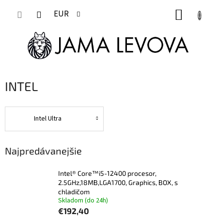
Prejsť
NÁKUP
na
EUR
obsah
KOŠÍK
INTEL
Intel Ultra
Najpredávanejšie
Intel® Core™i5-12400 procesor,
2.5GHz,18MB,LGA1700, Graphics, BOX, s
chladičom
Skladom (do 24h)
€192,40