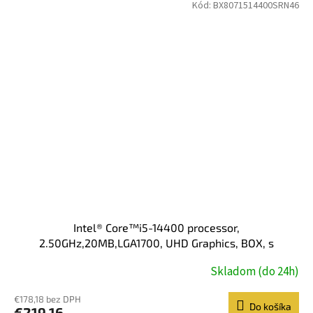
Kód:
BX8071514400SRN46
Intel® Core™i5-14400 processor,
2.50GHz,20MB,LGA1700, UHD Graphics, BOX, s
chladičom
Skladom (do 24h)
€178,18 bez DPH
Do košíka
€219,16