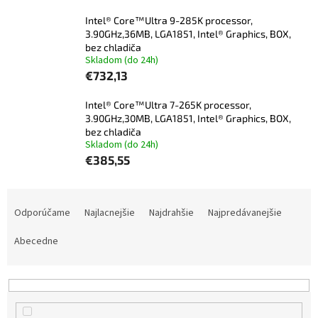
Intel® Core™Ultra 9-285K processor,
3.90GHz,36MB, LGA1851, Intel® Graphics, BOX,
bez chladiča
Skladom (do 24h)
€732,13
Intel® Core™Ultra 7-265K processor,
3.90GHz,30MB, LGA1851, Intel® Graphics, BOX,
bez chladiča
Skladom (do 24h)
€385,55
R
a
Odporúčame
Najlacnejšie
Najdrahšie
Najpredávanejšie
d
e
Abecedne
n
i
e
p