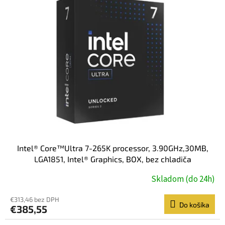
Intel® Core™Ultra 7-265K processor, 3.90GHz,30MB,
LGA1851, Intel® Graphics, BOX, bez chladiča
Skladom (do 24h)
€313,46 bez DPH
Do košíka
€385,55