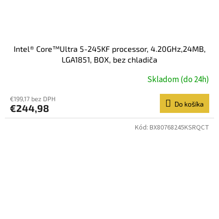
Intel® Core™Ultra 5-245KF processor, 4.20GHz,24MB,
LGA1851, BOX, bez chladiča
Skladom (do 24h)
€199,17 bez DPH
Do košíka
€244,98
Kód:
BX80768245KSRQCT