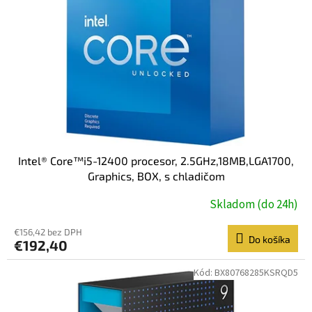
p
r
o
d
u
k
t
o
v
Intel® Core™i5-12400 procesor, 2.5GHz,18MB,LGA1700,
Graphics, BOX, s chladičom
Skladom (do 24h)
€156,42 bez DPH
Do košíka
€192,40
Kód:
BX80768285KSRQD5