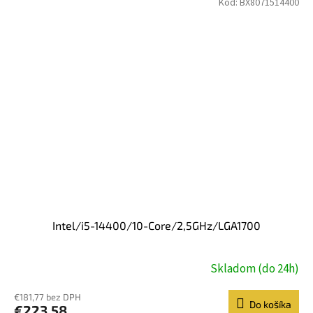
Kód:
BX8071514400
Intel/i5-14400/10-Core/2,5GHz/LGA1700
Skladom (do 24h)
€181,77 bez DPH
Do košíka
€223,58