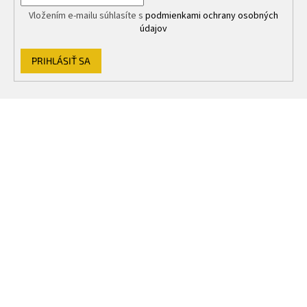
u
Vložením e-mailu súhlasíte s
podmienkami ochrany osobných
údajov
PRIHLÁSIŤ SA
Z
á
p
ä
t
i
e