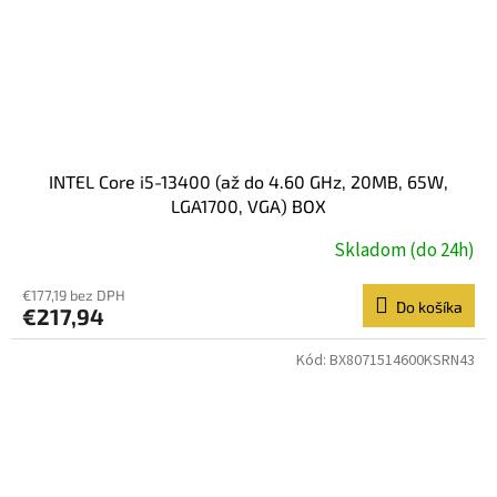
INTEL Core i5-13400 (až do 4.60 GHz, 20MB, 65W,
LGA1700, VGA) BOX
Skladom (do 24h)
€177,19 bez DPH
Do košíka
€217,94
Kód:
BX8071514600KSRN43