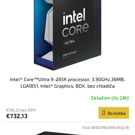
Intel® Core™Ultra 9-285K processor, 3.90GHz,36MB,
LGA1851, Intel® Graphics, BOX, bez chladiča
Skladom (do 24h)
€595,23 bez DPH
Do košíka
€732,13
Kód:
BX80768265KSRQCW