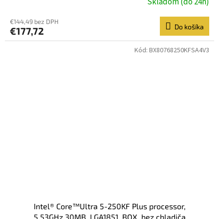
Skladom (do 24h)
€144,49 bez DPH
Do košíka
€177,72
Kód:
BX80768250KFSA4V3
Intel® Core™Ultra 5-250KF Plus processor,
5.53GHz,30MB, LGA1851, BOX, bez chladiča