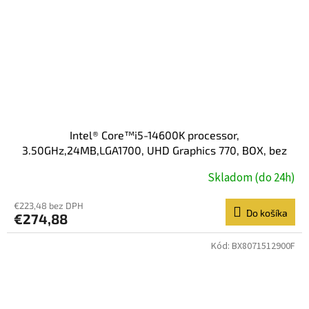
Intel® Core™i5-14600K processor,
3.50GHz,24MB,LGA1700, UHD Graphics 770, BOX, bez
chladiča
Skladom (do 24h)
€223,48 bez DPH
Do košíka
€274,88
Kód:
BX8071512900F