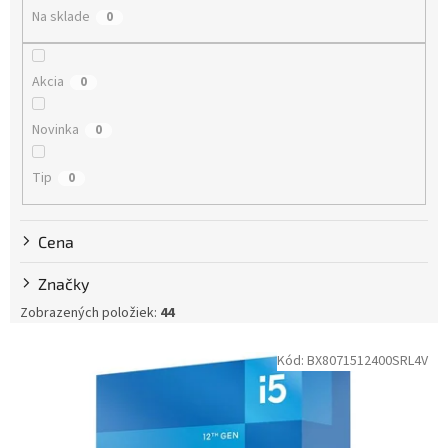
r
Na sklade
0
o
d
u
Akcia
0
k
t
Novinka
0
o
v
Tip
0
Cena
Značky
Zobrazených položiek:
44
V
Kód:
BX8071512400SRL4V
ý
p
i
s