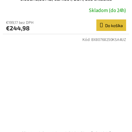
Skladom (do 24h)
€199,17 bez DPH
Do košíka
€244,98
Kód:
BX80768250KSA4UZ