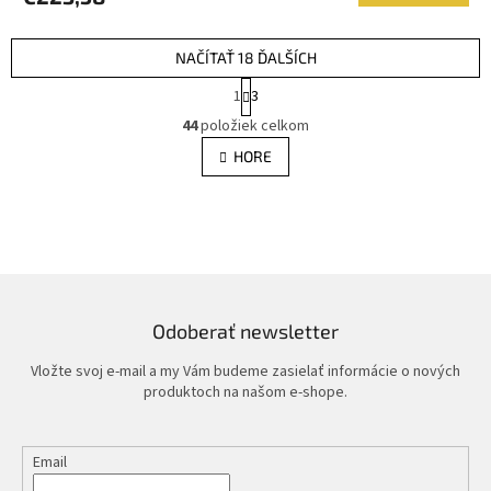
NAČÍTAŤ 18 ĎALŠÍCH
S
1
3
t
O
r
44
položiek celkom
v
á
l
HORE
n
á
k
d
o
v
a
a
c
n
i
i
e
e
p
r
Odoberať newsletter
v
k
Vložte svoj e-mail a my Vám budeme zasielať informácie o nových
y
produktoch na našom e-shope.
v
ý
p
Email
i
s