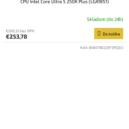
CPU Intel Core Ultra 5 250K Plus (LGA1851)
Skladom (do 24h)
€206,33 bez DPH
Do košíka
€253,78
Kód:
BX80768225FSRQD2