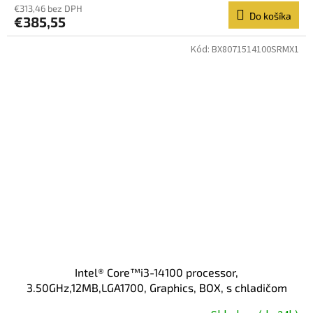
€313,46 bez DPH
Do košíka
€385,55
Kód:
BX8071514100SRMX1
Intel® Core™i3-14100 processor,
3.50GHz,12MB,LGA1700, Graphics, BOX, s chladičom