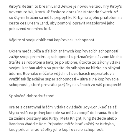
Kirby's Return to Dream Land Deluxe je novou verziou hry Kirby's
Adventure Wii, ktorá už čoskoro dorazí na Nintendo Switch. Až
so štyrmi hráčmi sa môžu pripojiť ku Kirbymu a jeho priateľom na
ceste cez Dream Land, aby pomohli opraviť Magolorovi jeho
pokazenú vesmírnu loď.
Nájdite si svoju obľúbenú kopírovaciu schopnosť
Okrem meča, biča a ďalších známych kopírovacích schopností
zažije svoju premiéru aj schopnosť s príznačným názvom Mecha.
Staňte sa robotom a lietajte po oblohe, útočte zo zálohy vďaka
svojmu kanónu alebo sa pustite do súbojov na blízko so silnými
údermi. Rovnako môžete vdýchnuť svietiacich nepriateľov a
využiť tak špeciálne super schopnosti – ultra silné kopírovacie
schopnosti, ktoré prevrátia jazýčky na váhach vo váš prospech!
Spoločné dobrodružstvo!
Hrajte s ostatnými hráčmi vďaka ovládaču Joy-Con, keď sa až
štyria hráči na jednej konzole sa môžu zapojiť do hrania. Hrajte
za známe postavy ako Kirby, Meta Knight, King Dedede alebo
Bandana Waddle Dee. Prípadne môže hrať každý za Kirbyho,
kedy prídu na rad všetky jeho kopírovacie schopnosti.