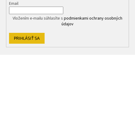
Email
Vložením e-mailu súhlasíte s
podmienkami ochrany osobných
údajov
PRIHLÁSIŤ SA
Z
á
p
ä
t
i
e