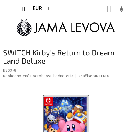
Prejsť
NÁKUP
na
EUR
obsah
KOŠÍK
SWITCH Kirby's Return to Dream
Land Deluxe
NSS378
Priemerné
Neohodnotené
Podrobnosti hodnotenia
Značka:
NINTENDO
hodnotenie
produktu
je
0,0
z
5
hviezdičiek.