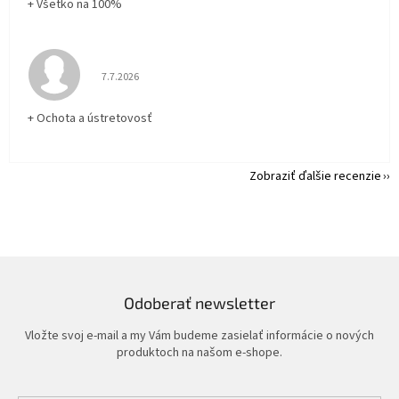
+ Všetko na 100%
Hodnotenie obchodu je 5 z 5 hviezdičiek.
7.7.2026
+ Ochota a ústretovosť
Zobraziť ďalšie recenzie
Odoberať newsletter
Vložte svoj e-mail a my Vám budeme zasielať informácie o nových
produktoch na našom e-shope.