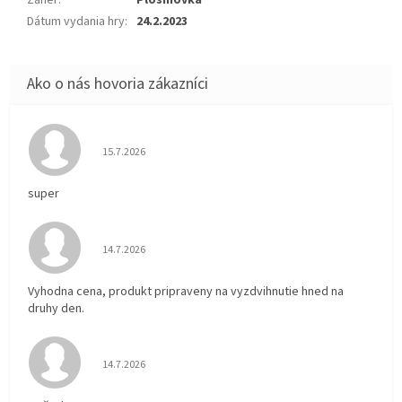
Žáner
:
Plošinovka
Dátum vydania hry
:
24.2.2023
Hodnotenie obchodu je 5 z 5 hviezdičiek.
15.7.2026
super
Hodnotenie obchodu je 5 z 5 hviezdičiek.
14.7.2026
Vyhodna cena, produkt pripraveny na vyzdvihnutie hned na
druhy den.
Hodnotenie obchodu je 5 z 5 hviezdičiek.
14.7.2026