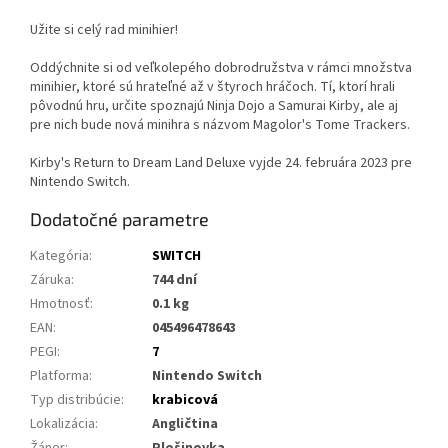
Užite si celý rad minihier!
Oddýchnite si od veľkolepého dobrodružstva v rámci množstva
minihier, ktoré sú hrateľné až v štyroch hráčoch. Tí, ktorí hrali
pôvodnú hru, určite spoznajú Ninja Dojo a Samurai Kirby, ale aj
pre nich bude nová minihra s názvom Magolor's Tome Trackers.
Kirby's Return to Dream Land Deluxe vyjde 24. februára 2023 pre
Nintendo Switch.
Dodatočné parametre
Kategória
:
SWITCH
Záruka
:
744 dní
Hmotnosť
:
0.1 kg
EAN
:
045496478643
PEGI
:
7
Platforma
:
Nintendo Switch
Typ distribúcie
:
krabicová
Lokalizácia
:
Angličtina