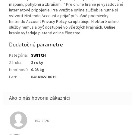
mapami, pohybmi a zbraňami. * Pre online hranie je vyžadované
internetové pripojenie. Pre využitie online služieb je nutné si
vytvoriť Nintendo Account a prijať príslušné podmienky.
Nintendo Account Privacy Policy sa uplatňuje. Niektoré online
služby nemusia byť dostupné vo všetkých krajinách. Online
hranie vyžaduje platené online členstvo.
Dodatočné parametre
Kategória
:
SWITCH
Záruka
:
2 roky
Hmotnosť
:
0.05 kg
EAN
:
045496510619
Hodnotenie obchodu je 5 z 5 hviezdičiek.
15.7.2026