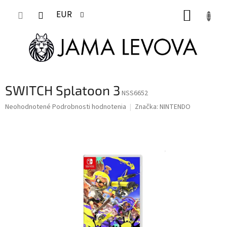
Prejsť
NÁKUP
na
EUR
obsah
KOŠÍK
SWITCH Splatoon 3
NSS6652
Priemerné
Neohodnotené
Podrobnosti hodnotenia
Značka:
NINTENDO
hodnotenie
produktu
je
0,0
z
5
hviezdičiek.