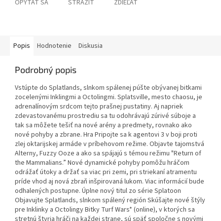
OPÝTAŤ SA
STRÁŽIŤ
ZDIEĽAŤ
Popis
Hodnotenie
Diskusia
Podrobný popis
Vstúpte do Splatlands, slnkom spálenej púšte obývanej bitkami
zocelenými Inklingmi a Octolingmi. Splatsville, mesto chaosu, je
adrenalínovým srdcom tejto prašnej pustatiny. Aj napriek
zdevastovanému prostrediu sa tu odohrávajú zúrivé súboje a
tak sa môžete tešiť na nové arény a predmety, rovnako ako
nové pohyby a zbrane. Hra Pripojte sa k agentovi 3 v boji proti
zlej oktarijskej armáde v príbehovom režime. Objavte tajomstvá
Alterny, Fuzzy Ooze a ako sa spájajú s témou režimu "Return of
the Mammalians.” Nové dynamické pohyby pomôžu hráčom
odrážať útoky a držať sa viac pri zemi, pri striekaní atramentu
príde vhod aj nová zbraň inšpirovaná lukom. Viac informácií bude
odhalených postupne. Úplne nový titul zo série Splatoon
Objavujte Splatlands, slnkom spálený región Skúšajte nové štýly
pre Inklinky a Octolingy Bitky Turf Wars* (online), v ktorých sa
stretnú štyria hráči na každej strane, sú späť spoločne s novými