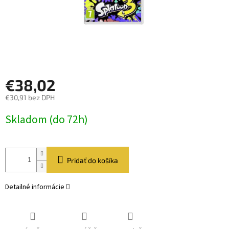
€38,02
€30,91 bez DPH
Jednotková
Skladom (do 72h)
cena:
Pridať do košíka
Detailné informácie