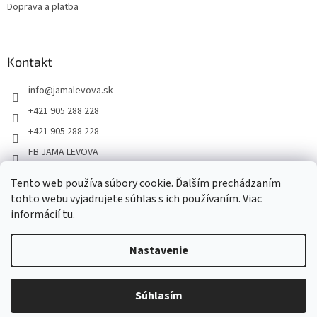
Doprava a platba
Kontakt
info
@
jamalevova.sk
+421 905 288 228
+421 905 288 228
FB JAMA LEVOVA
jama_levova
Tento web používa súbory cookie. Ďalším prechádzaním
JamaLevova
tohto webu vyjadrujete súhlas s ich používaním. Viac
+421905288228
informácií
tu
.
Nastavenie
Vážení zákazníci, z dôvodu dovoleniek môže v tomto období
dochádzať ku predĺženiu dodacích lehôt. Od 30.7. do 10.8. bude
pozastavený aj osobný odber na našom výdajnom mieste. Ďakujeme
Súhlasím
Copyright 2026
JAMA LEVOVA
. Všetky práva vyhradené.
za pochopenie.