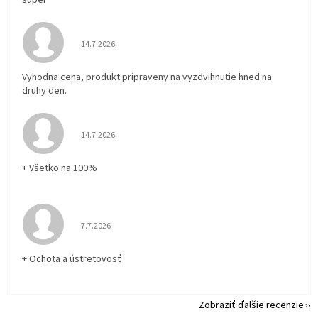
super
Hodnotenie obchodu je 5 z 5 hviezdičiek.
14.7.2026
Vyhodna cena, produkt pripraveny na vyzdvihnutie hned na
druhy den.
Hodnotenie obchodu je 5 z 5 hviezdičiek.
14.7.2026
+ Všetko na 100%
Hodnotenie obchodu je 5 z 5 hviezdičiek.
7.7.2026
+ Ochota a ústretovosť
Zobraziť ďalšie recenzie