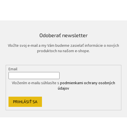
Odoberať newsletter
Vložte svoj e-mail a my Vám budeme zasielať informácie o nových
produktoch na našom e-shope.
Email
Vložením e-mailu súhlasíte s
podmienkami ochrany osobných
údajov
PRIHLÁSIŤ SA
Z
á