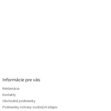
p
ä
t
i
e
Informácie pre vás
Reklamácie
Kontakty
Obchodné podmienky
Podmienky ochrany osobných údajov