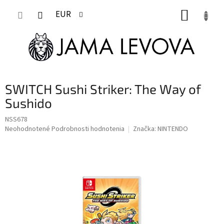
Prejsť
NÁKUP
na
EUR
obsah
KOŠÍK
SWITCH Sushi Striker: The Way of
Sushido
NSS678
Priemerné
Neohodnotené
Podrobnosti hodnotenia
Značka:
NINTENDO
hodnotenie
produktu
je
0,0
z
5
hviezdičiek.