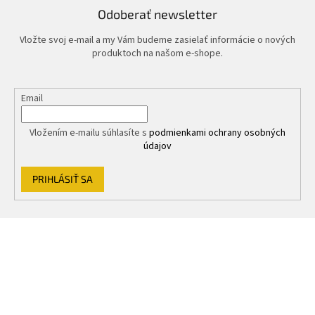
Odoberať newsletter
Vložte svoj e-mail a my Vám budeme zasielať informácie o nových
produktoch na našom e-shope.
Email
Vložením e-mailu súhlasíte s
podmienkami ochrany osobných
údajov
PRIHLÁSIŤ SA
Z
á
p
ä
t
i