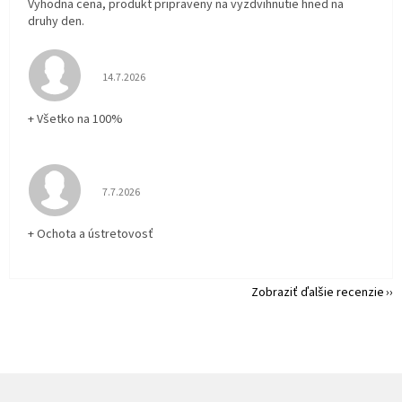
Vyhodna cena, produkt pripraveny na vyzdvihnutie hned na
druhy den.
Hodnotenie obchodu je 5 z 5 hviezdičiek.
14.7.2026
+ Všetko na 100%
Hodnotenie obchodu je 5 z 5 hviezdičiek.
7.7.2026
+ Ochota a ústretovosť
Zobraziť ďalšie recenzie