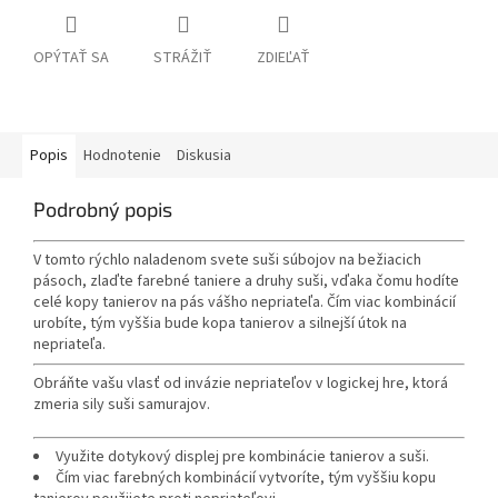
OPÝTAŤ SA
STRÁŽIŤ
ZDIEĽAŤ
Popis
Hodnotenie
Diskusia
Podrobný popis
V tomto rýchlo naladenom svete suši súbojov na bežiacich
pásoch, zlaďte farebné taniere a druhy suši, vďaka čomu hodíte
celé kopy tanierov na pás vášho nepriateľa. Čím viac kombinácií
urobíte, tým vyššia bude kopa tanierov a silnejší útok na
nepriateľa.
Obráňte vašu vlasť od invázie nepriateľov v logickej hre, ktorá
zmeria sily suši samurajov.
Využite dotykový displej pre kombinácie tanierov a suši.
Čím viac farebných kombinácií vytvoríte, tým vyššiu kopu