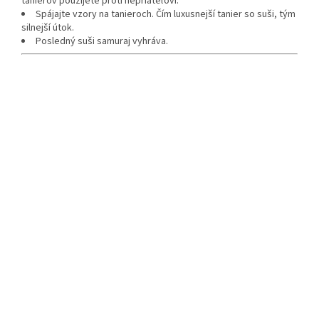
tanierov použijete proti nepriateľovi.
Spájajte vzory na tanieroch. Čím luxusnejší tanier so suši, tým
silnejší útok.
Posledný suši samuraj vyhráva.