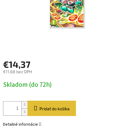
€14,37
€11,68 bez DPH
Jednotková
Skladom (do 72h)
cena:
Pridať do košíka
Detailné informácie