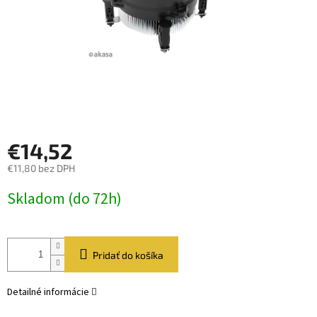
€14,52
€11,80 bez DPH
Jednotková
Skladom (do 72h)
cena:
Pridať do košíka
Detailné informácie