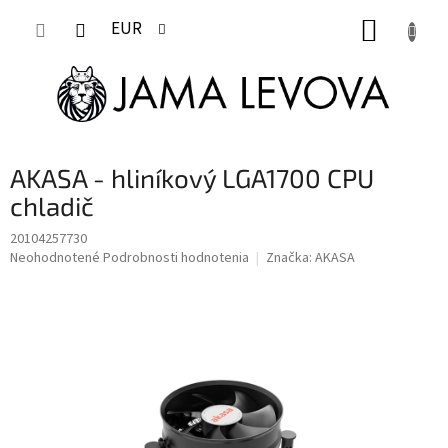
Prejsť
NÁKUP
na
EUR
obsah
KOŠÍK
AKASA - hliníkový LGA1700 CPU
chladič
20104257730
Priemerné
Neohodnotené
Podrobnosti hodnotenia
Značka:
AKASA
hodnotenie
produktu
je
0,0
z
5
hviezdičiek.