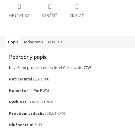
OPÝTAŤ SA
STRÁŽIŤ
ZDIEĽAŤ
Popis
Hodnotenie
Diskusia
Podrobný popis
Navrženo pro procesory Intel Core až do 77W
Patice:
Intel LGA 1700
Konektor:
4-Pin PWM
Rychlost:
600-3000 RPM
Proudění vzduchu:
53,62 CFM
Hlučnost:
36,6 dB