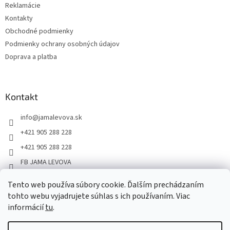
Reklamácie
Kontakty
Obchodné podmienky
Podmienky ochrany osobných údajov
Doprava a platba
Kontakt
info
@
jamalevova.sk
+421 905 288 228
+421 905 288 228
FB JAMA LEVOVA
jama_levova
Tento web používa súbory cookie. Ďalším prechádzaním
JamaLevova
tohto webu vyjadrujete súhlas s ich používaním. Viac
+421905288228
informácií
tu
.