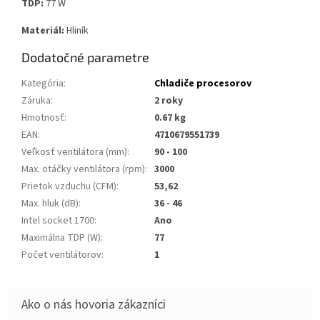
TDP:
77 W
Materiál:
Hliník
Dodatočné parametre
Kategória
:
Chladiče procesorov
Záruka
:
2 roky
Hmotnosť
:
0.67 kg
EAN
:
4710679551739
Veľkosť ventilátora (mm)
:
90 - 100
Max. otáčky ventilátora (rpm)
:
3000
Prietok vzduchu (CFM)
:
53,62
Max. hluk (dB)
:
36 - 46
Intel socket 1700
:
Ano
Maximálna TDP (W)
:
77
Počet ventilátorov
:
1