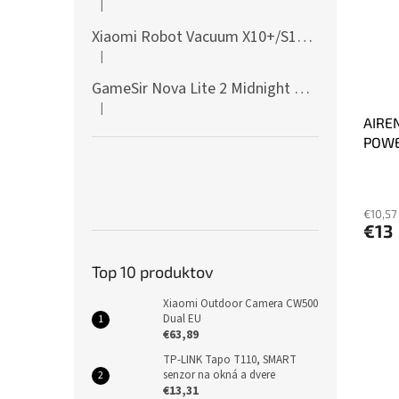
|
Hodnotenie produktu je 5 z 5 hviezdičiek.
Xiaomi Robot Vacuum X10+/S10+/X10/X20+ Side Brush
|
Hodnotenie produktu je 5 z 5 hviezdičiek.
GameSir Nova Lite 2 Midnight Gray
|
Hodnotenie produktu je 5 z 5 hviezdičiek.
AIREN
POWE
€10,57
€13
Top 10 produktov
Xiaomi Outdoor Camera CW500
Dual EU
€63,89
TP-LINK Tapo T110, SMART
senzor na okná a dvere
€13,31