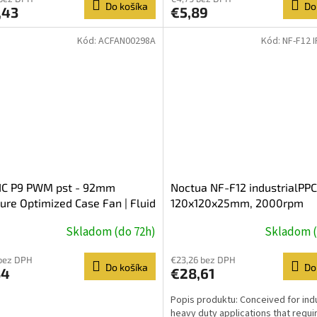
Do košíka
Do
,43
€5,89
Kód:
ACFAN00298A
Kód:
NF-F12 
IC P9 PWM pst - 92mm
Noctua NF-F12 industrialPP
ure Optimized Case Fan | Fluid
120x120x25mm, 2000rpm
ic Bearing | PWM controlled
Skladom (do 72h)
Skladom (
d
bez DPH
€23,26 bez DPH
Do košíka
Do
84
€28,61
Popis produktu: Conceived for indu
heavy duty applications that requi