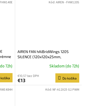
- FHW140E
Kód:
AIREN - FHW120S
0E
AIREN FAN hAiBridWings 120S
trémne
SILENCE (120x120x25mm,
do 72h)
Skladom (do 72h)
€10,57 bez DPH
 košíka
Do košíka
€13
FRWE40HH
Kód:
NF-A12X25 G2 PWM