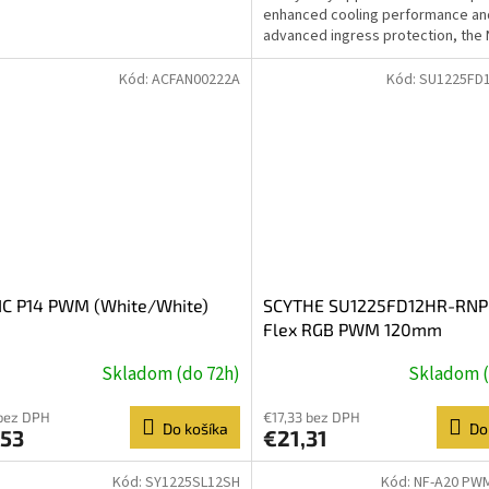
enhanced cooling performance an
advanced ingress protection, the 
industrialPPC (Protected...
Kód:
ACFAN00222A
Kód:
SU1225FD
IC P14 PWM (White/White)
SCYTHE SU1225FD12HR-RNP
Flex RGB PWM 120mm
Skladom (do 72h)
Skladom (
bez DPH
€17,33 bez DPH
Do košíka
Do
,53
€21,31
Kód:
SY1225SL12SH
Kód:
NF-A20 PWM