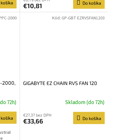
 košíka
Do košíka
€10,81
IPPC-2000
Kód:
GP-GBT EZRVSFAN1203
C-2000,
GIGABYTE EZ CHAIN RVS FAN 120
do 72h)
Skladom (do 72h)
€27,37 bez DPH
 košíka
Do košíka
€33,66
strial
re