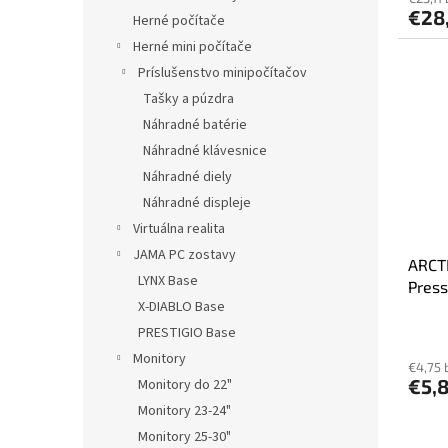
€28
Herné počítače
Herné mini počítače
Príslušenstvo minipočítačov
Tašky a púzdra
Náhradné batérie
Náhradné klávesnice
Náhradné diely
Náhradné displeje
Virtuálna realita
JAMA PC zostavy
ARCT
LYNX Base
Press
X-DIABLO Base
Dynam
spee
PRESTIGIO Base
Monitory
€4,75 
€5,
Monitory do 22"
Monitory 23-24"
Monitory 25-30"