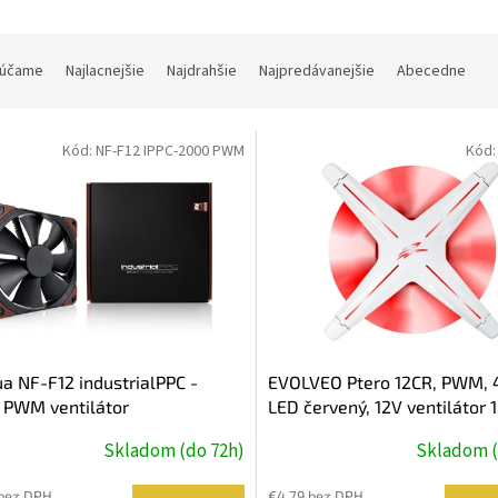
účame
Najlacnejšie
Najdrahšie
Najpredávanejšie
Abecedne
Kód:
NF-F12 IPPC-2000 PWM
Kód
a NF-F12 industrialPPC -
EVOLVEO Ptero 12CR, PWM, 4
 PWM ventilátor
LED červený, 12V ventilátor
120x25mm
Skladom (do 72h)
Skladom (
 bez DPH
€4,79 bez DPH