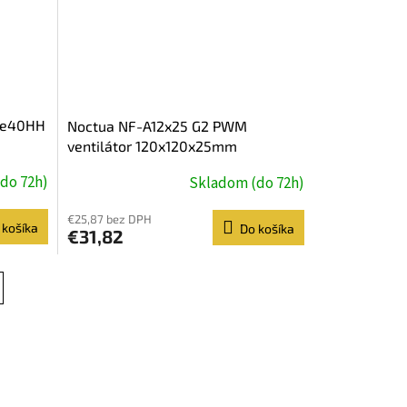
me40HH
Noctua NF-A12x25 G2 PWM
ventilátor 120x120x25mm
do 72h)
Skladom (do 72h)
€25,87 bez DPH
 košíka
Do košíka
€31,82