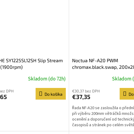
HE SY1225SL12SH Slip Stream
Noctua NF-A20 PWM
 (1900rpm)
chromax.black.swap, 200x2
4-pin PWM, 800 RPM
Skladom (do 72h)
Skladom (
bez DPH
€30,37 bez DPH
Do košíka
Do
,65
€37,35
Řada NF-A20 se zasloužila o přední
při výběru 200mm větráčků množs
ocenění a doporučení od technick
časopisů a stránek po celém světě
PWM chromax.black.swap...