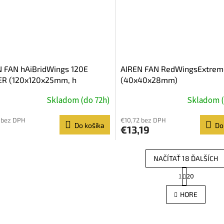
 FAN hAiBridWings 120E
AIREN FAN RedWingsExtre
R (120x120x25mm, h
(40x40x28mm)
Skladom (do 72h)
Skladom (
 bez DPH
€10,72 bez DPH
Do košíka
Do
€13,19
NAČÍTAŤ 18 ĎALŠÍCH
S
1
20
O
t
r
v
HORE
á
l
n
á
k
d
o