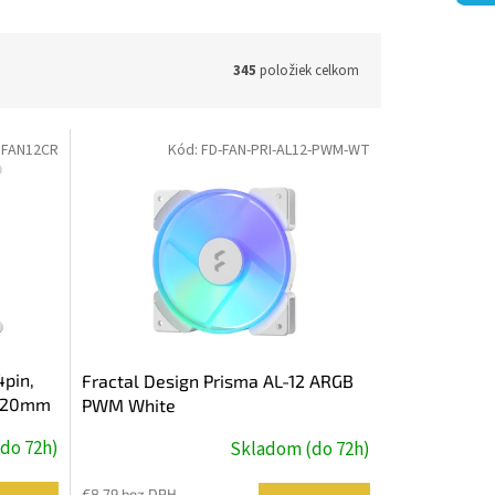
345
položiek celkom
:
FAN12CR
Kód:
FD-FAN-PRI-AL12-PWM-WT
pin,
Fractal Design Prisma AL-12 ARGB
 120mm
PWM White
do 72h)
Skladom (do 72h)
€8,79 bez DPH