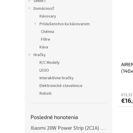
SMART
Domácnosť
Kávovary
Príslušenstvo ku kávovarom
Chémia
Filtre
Káva
Hračky
R/C Modely
AIRE
LEGO
(140
Interaktívne hračky
Elektronické stavebnice
Roboti
€13,33
€16
Posledné honotenia
Xiaomi 20W Power Strip (2C1A) EU