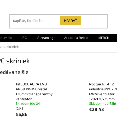
HĽADAŤ
intendo
PC
Streaming
Arcade a Retro
MERCH
 PC skriniek
C skriniek
edávanejšie
1stCOOL AURA EVO
Noctua NF-F12
ARGB PWM Crystal
industrialPPC - 
120mm transparentný
PWM ventilátor
ventilátor
120x120x25mm
Skladom (do 24h)
Skladom (do 72h)
(2 KS)
€28,43
€5,86