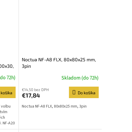
Noctua NF-A8 FLX, 80x80x25 mm,
00x30,
3pin
do 72h)
Skladom (do 72h)
€14,50 bez DPH
 košíka
Do košíka
€17,84
 volbu
Noctua NF-A8 FLX, 80x80x25 mm, 3pin
tvím
ých
. NF-A20