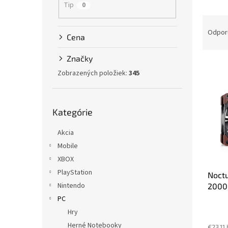
Tip
0
R
a
Odpor
Cena
d
e
Značky
V
n
Zobrazených položiek:
345
ý
i
p
e
i
p
Preskočiť
s
r
Kategórie
kategórie
p
o
r
d
Akcia
o
u
Mobile
d
k
XBOX
u
t
PlayStation
Noctu
k
o
Nintendo
2000
t
v
120x
o
PC
v
Hry
Herné Notebooky
€23,11