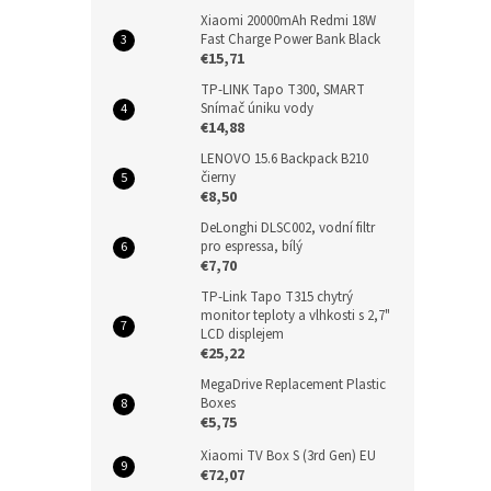
Xiaomi 20000mAh Redmi 18W
Fast Charge Power Bank Black
€15,71
TP-LINK Tapo T300, SMART
Snímač úniku vody
€14,88
LENOVO 15.6 Backpack B210
čierny
€8,50
DeLonghi DLSC002, vodní filtr
pro espressa, bílý
€7,70
TP-Link Tapo T315 chytrý
monitor teploty a vlhkosti s 2,7"
LCD displejem
€25,22
MegaDrive Replacement Plastic
Boxes
€5,75
Xiaomi TV Box S (3rd Gen) EU
€72,07