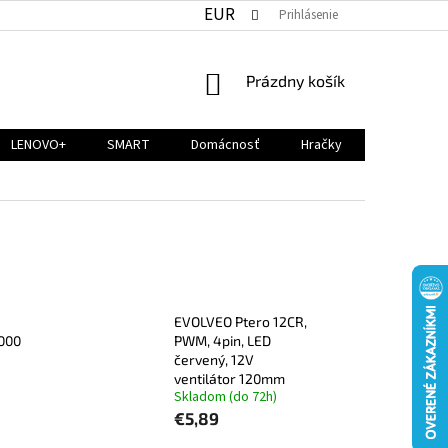
EUR
Prihlásenie
NÁKUPNÝ
Prázdny košík
KOŠÍK
LENOVO+
SMART
Domácnosť
Hračky
EVOLVEO Ptero 12CR,
2000
PWM, 4pin, LED
červený, 12V
ventilátor 120mm
Skladom (do 72h)
€5,89