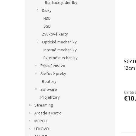
Riadiace jednotky
Disky
HDD
SSD
Zvukové karty
Optické mechaniky
Interné mechaniky
Externé mechaniky
SCYT
Príslušenstvo
12cm
Sieťové prvky
Routery
Software
€8,66 
€10
Projektory
Streaming
Arcade a Retro
MERCH
LENOVO+