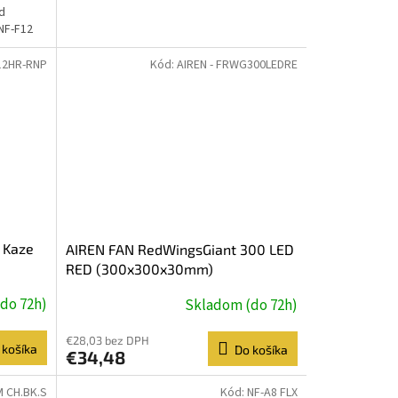
d
NF-F12
12HR-RNP
Kód:
AIREN - FRWG300LEDRE
 Kaze
AIREN FAN RedWingsGiant 300 LED
RED (300x300x30mm)
do 72h)
Skladom (do 72h)
€28,03 bez DPH
 košíka
Do košíka
€34,48
 CH.BK.S
Kód:
NF-A8 FLX