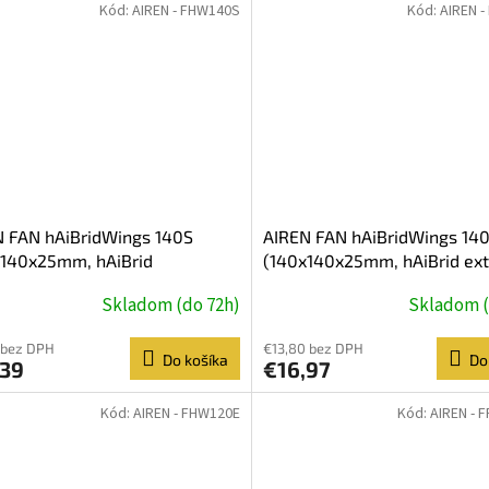
Kód:
AIREN - FHW140S
Kód:
AIREN 
N FAN hAiBridWings 140S
AIREN FAN hAiBridWings 14
x140x25mm, hAiBrid
(140x140x25mm, hAiBrid ex
performance)
Skladom (do 72h)
Skladom (
 bez DPH
€13,80 bez DPH
Do košíka
Do
,39
€16,97
Kód:
AIREN - FHW120E
Kód:
AIREN - 