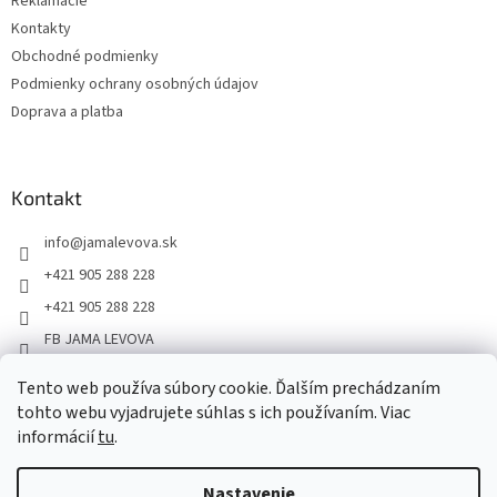
Reklamácie
Kontakty
Obchodné podmienky
Podmienky ochrany osobných údajov
Doprava a platba
Kontakt
info
@
jamalevova.sk
+421 905 288 228
+421 905 288 228
FB JAMA LEVOVA
jama_levova
Tento web používa súbory cookie. Ďalším prechádzaním
JamaLevova
tohto webu vyjadrujete súhlas s ich používaním. Viac
+421905288228
informácií
tu
.
Nastavenie