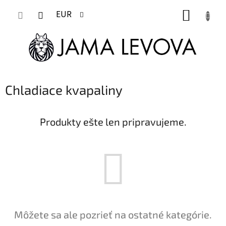
Prejsť
NÁKUP
na
EUR
obsah
KOŠÍK
Chladiace kvapaliny
Produkty ešte len pripravujeme.
Môžete sa ale pozrieť na ostatné kategórie.