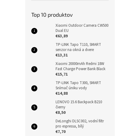
Top 10 produktov
Xiaomi Outdoor Camera CW500
Dual EU
€63,89
TP-LINK Tapo T110, SMART
senzor na okná a dvere
€13,31
Xiaomi 20000mAh Redmi 18W
Fast Charge Power Bank Black
€15,71
TP-LINK Tapo T300, SMART
Snímač úniku vody
€14,88
LENOVO 15.6 Backpack B210
čierny
€8,50
DeLonghi DLSC002, vodní filtr
pro espressa, bílý
€7,70