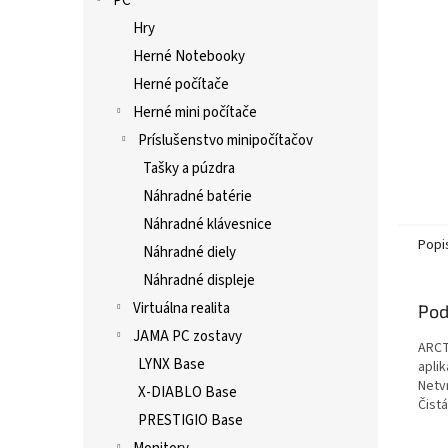
PC
Hry
Herné Notebooky
Herné počítače
Herné mini počítače
Príslušenstvo minipočítačov
Tašky a púzdra
Náhradné batérie
Náhradné klávesnice
Popi
Náhradné diely
Náhradné displeje
Virtuálna realita
Pod
JAMA PC zostavy
ARCTI
LYNX Base
apli
Netv
X-DIABLO Base
Čist
PRESTIGIO Base