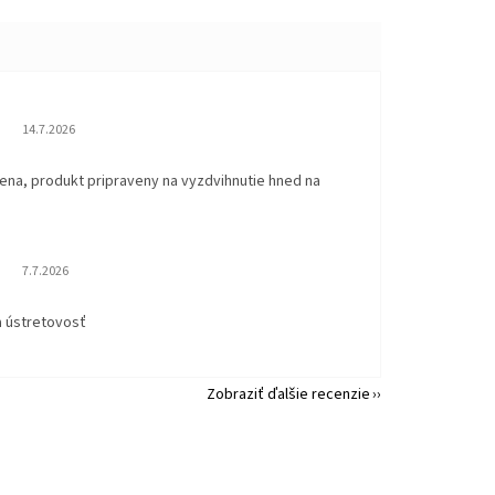
Hodnotenie obchodu je 5 z 5 hviezdičiek.
14.7.2026
ena, produkt pripraveny na vyzdvihnutie hned na
.
Hodnotenie obchodu je 5 z 5 hviezdičiek.
7.7.2026
a ústretovosť
Zobraziť ďalšie recenzie