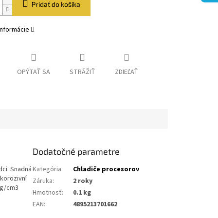
Pridať do košíka
informácie
OPÝTAŤ SA
STRÁŽIŤ
ZDIEĽAŤ
Dodatočné parametre
dci. Snadná
Kategória
:
Chladiče procesorov
korozivní
Záruka
:
2 roky
5 g/cm3
Hmotnosť
:
0.1 kg
EAN
:
4895213701662