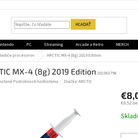
HĽADAŤ
intendo
PC
Streaming
Arcade a Retro
MERCH
hladiče procesorov
ARCTIC MX-4 (8g) 2019 Edition
IC MX-4 (8g) 2019 Edition
201063798
né
notené
Podrobnosti hodnotenia
Značka:
ARCTIC
nie
€8,
u
€6,52 be
Jednotk
Sklad
cena:
iek.