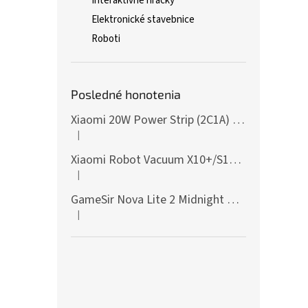
Interaktívne hračky
Elektronické stavebnice
Roboti
Posledné honotenia
Xiaomi 20W Power Strip (2C1A) EU
|
Hodnotenie produktu je 5 z 5 hviezdičiek.
Xiaomi Robot Vacuum X10+/S10+/X10/X20+ Side Brush
|
Hodnotenie produktu je 5 z 5 hviezdičiek.
GameSir Nova Lite 2 Midnight Gray
|
Hodnotenie produktu je 5 z 5 hviezdičiek.