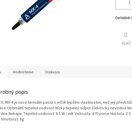
Detailné 
TLAČ
s
Hodnotenie
Diskusia
robný popis
C MX-4 je nová termální pasta s ještě lepšími vlastnostmi, než její předchů
kace Optimální tepelná vodivost Nízký tepelný odpor Elektricky nevodivá Ne
rdne Nekape Tepelná vodivost: 8.5 W / mK Viskozita: 870 poise Hustota: 2.
á hmotnost: 8g