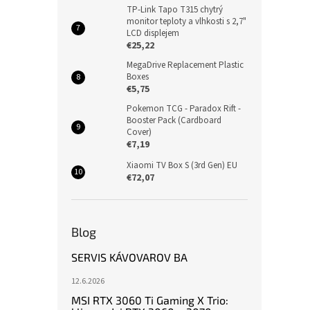
TP-Link Tapo T315 chytrý
monitor teploty a vlhkosti s 2,7"
LCD displejem
€25,22
MegaDrive Replacement Plastic
Boxes
€5,75
Pokemon TCG - Paradox Rift -
Booster Pack (Cardboard
Cover)
€7,19
Xiaomi TV Box S (3rd Gen) EU
€72,07
Blog
SERVIS KÁVOVAROV BA
12.6.2026
MSI RTX 3060 Ti Gaming X Trio: