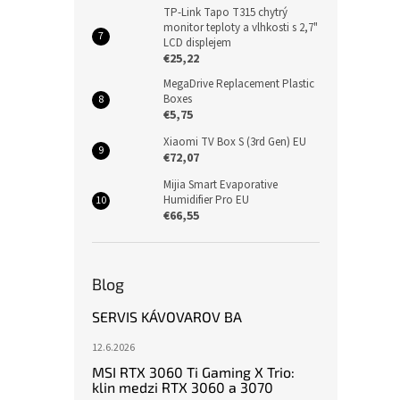
TP-Link Tapo T315 chytrý
monitor teploty a vlhkosti s 2,7"
LCD displejem
€25,22
MegaDrive Replacement Plastic
Boxes
€5,75
Xiaomi TV Box S (3rd Gen) EU
€72,07
Mijia Smart Evaporative
Humidifier Pro EU
€66,55
Blog
SERVIS KÁVOVAROV BA
12.6.2026
MSI RTX 3060 Ti Gaming X Trio:
klin medzi RTX 3060 a 3070