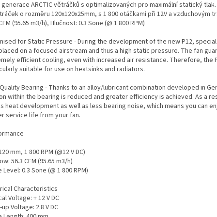
 generace ARCTIC větráčků s optimalizovaných pro maximální statický tlak.
ětráček o rozměru 120x120x25mm, s 1 800 otáčkami při 12V a vzduchovým t
CFM (95.65 m3/h), Hlučnost: 0.3 Sone (@ 1 800 RPM)
mised for Static Pressure - During the development of the new P12, specia
placed on a focused airstream and thus a high static pressure. The fan gu
mely efficient cooling, even with increased air resistance. Therefore, the 
cularly suitable for use on heatsinks and radiators.
 Quality Bearing - Thanks to an alloy/lubricant combination developed in G
ion within the bearing is reduced and greater efficiency is achieved. As a re
ess heat development as well as less bearing noise, which means you can en
r service life from your fan.
ormance
 120 mm, 1 800 RPM (@12 V DC)
low: 56.3 CFM (95.65 m3/h)
e Level: 0.3 Sone (@ 1 800 RPM)
rical Characteristics
al Voltage: + 12 V DC
-up Voltage: 2.8 V DC
e Length: 400 mm