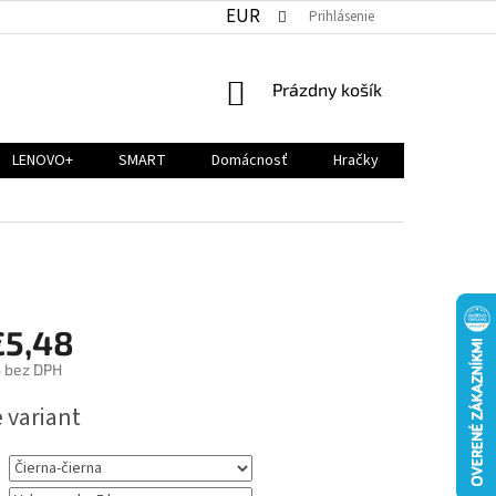
EUR
Prihlásenie
NÁKUPNÝ
Prázdny košík
KOŠÍK
LENOVO+
SMART
Domácnosť
Hračky
€5,48
6
bez DPH
ová
 variant