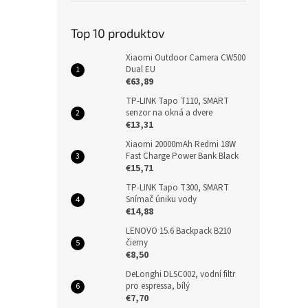
Top 10 produktov
Xiaomi Outdoor Camera CW500
Dual EU
€63,89
TP-LINK Tapo T110, SMART
senzor na okná a dvere
€13,31
Xiaomi 20000mAh Redmi 18W
Fast Charge Power Bank Black
€15,71
TP-LINK Tapo T300, SMART
Snímač úniku vody
€14,88
LENOVO 15.6 Backpack B210
čierny
€8,50
DeLonghi DLSC002, vodní filtr
pro espressa, bílý
€7,70