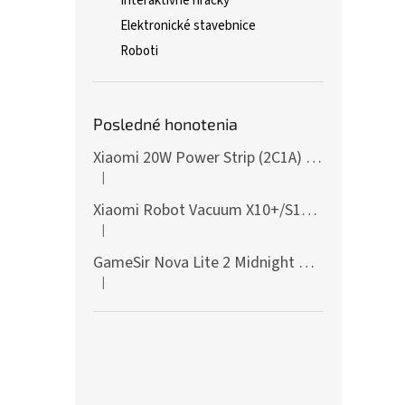
Interaktívne hračky
Elektronické stavebnice
Roboti
Posledné honotenia
Xiaomi 20W Power Strip (2C1A) EU
|
Hodnotenie produktu je 5 z 5 hviezdičiek.
Xiaomi Robot Vacuum X10+/S10+/X10/X20+ Side Brush
|
Hodnotenie produktu je 5 z 5 hviezdičiek.
GameSir Nova Lite 2 Midnight Gray
|
Hodnotenie produktu je 5 z 5 hviezdičiek.