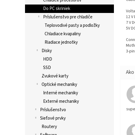
Chladiče procesorov
Do PC skriniek
Volt
12 V 
Príslušenstvo pre chladiče
7 V D
Teplovodivé pasty a podložky
5V DC
Chladiace kvapaliny
Conn
Riadiace jednotky
Moth
Disky
3-pi
HDD
SSD
Zvukové karty
Optické mechaniky
Interné mechaniky
Externé mechaniky
supe
Príslušenstvo
Sieťové prvky
Routery