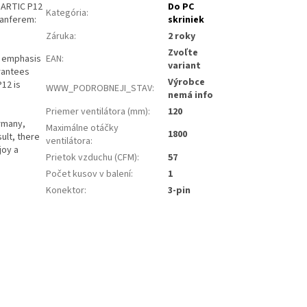
 ARTIC P12
Do PC
Kategória
:
ranferem:
skriniek
Záruka
:
2 roky
Zvoľte
l emphasis
EAN
:
variant
arantees
Výrobce
P12 is
WWW_PODROBNEJI_STAV
:
nemá info
Priemer ventilátora (mm)
:
120
ermany,
Maximálne otáčky
1800
sult, there
ventilátora
:
joy a
Prietok vzduchu (CFM)
:
57
Počet kusov v balení
:
1
Konektor
:
3-pin