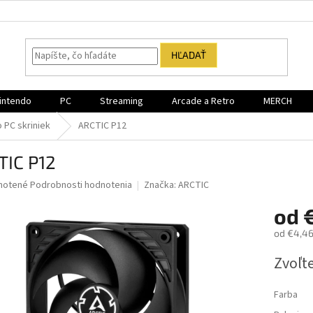
HĽADAŤ
intendo
PC
Streaming
Arcade a Retro
MERCH
 PC skriniek
ARCTIC P12
TIC P12
né
notené
Podrobnosti hodnotenia
Značka:
ARCTIC
nie
od
u
od
€4,4
Jednotk
Zvoľte
cena:
iek.
Farba