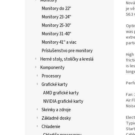
Monitory
Nová
Monitory do 22"
je v
56.3 
Monitory 23-24"
Monitory 25-30"
Opti
was 
Monitory 31-40"
extre
Monitory 41" a viac
parti
Príslušenstvo pre monitory
High
Herné stoly, stoličky a kreslá
frict
is l
Komponenty
longe
Procesory
Perf
Grafické karty
AMD grafické karty
Fan:
Air F
NVIDIA grafické karty
Nois
Skrinky a zdroje
Elect
Základné dosky
Typic
Chladenie
Start
Cabl