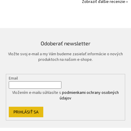
Zobraziť ďalšie recenzie
Odoberať newsletter
Vložte svoj e-mail a my Vám budeme zasielať informácie o nových
produktoch na našom e-shope.
Email
Vložením e-mailu súhlasíte s
podmienkami ochrany osobných
údajov
PRIHLÁSIŤ SA
Z