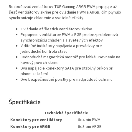
Rozbočovač ventilátorov TUF Gaming ARGB PWM pripojuje až
šesť ventilátorov skrine pre ovládanie PWM a ARGB, čím plynulo
synchronizuje chladenie a svetelné efekty.
Ovládanie až šiestich ventilátorov skrine
Pripojenie ventilátorov PWM a RGB pre bezproblémovú
synchronizáciu chladenia a svetelných efektov
Viditeľné indikátory napájania a prevádzky pre
jednoduchú kontrolu stavu
Jednoduchá magnetická montáž pre ľahké upevnenie na
kovový povrch skrine
Dva napájacie konektory SATA pre stabilný príkon pri
plnom zaťažení
Dve bezpečnostné poistky pre nadprúdovú ochranu
Špecifikácie
Technické špecifikácie
Konektory pre ventilátory
6x 4-pin PWM
Konektory pre ARGB
6x 3-pin ARGB