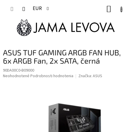
Prejsť
NÁKUP
na
EUR
obsah
KOŠÍK
ASUS TUF GAMING ARGB FAN HUB,
6x ARGB Fan, 2x SATA, černá
90DA00C0-B09000
Priemerné
Neohodnotené
Podrobnosti hodnotenia
Značka:
ASUS
hodnotenie
produktu
je
0,0
z
5
hviezdičiek.