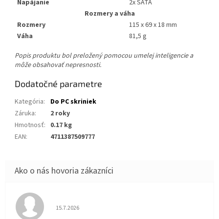
Napájanie
2x SATA
Rozmery a váha
Rozmery
115 x 69 x 18 mm
Váha
81,5 g
Popis produktu bol preložený pomocou umelej inteligencie a
môže obsahovať nepresnosti.
Dodatočné parametre
Kategória
:
Do PC skriniek
Záruka
:
2 roky
Hmotnosť
:
0.17 kg
EAN
:
4711387509777
Hodnotenie obchodu je 5 z 5 hviezdičiek.
15.7.2026