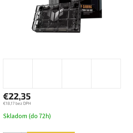
€22,35
€18,17 bez DPH
Jednotková
Skladom (do 72h)
cena: