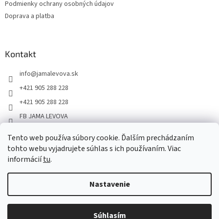
Podmienky ochrany osobných údajov
Doprava a platba
Kontakt
info
@
jamalevova.sk
+421 905 288 228
+421 905 288 228
FB JAMA LEVOVA
jama_levova
Tento web používa súbory cookie. Ďalším prechádzaním
JamaLevova
tohto webu vyjadrujete súhlas s ich používaním. Viac
informácií
tu
.
+421905288228
Nastavenie
Vážení zákazníci, z dôvodu dovoleniek môže v tomto období
dochádzať ku predĺženiu dodacích lehôt. Od 30.7. do 10.8. bude
pozastavený aj osobný odber na našom výdajnom mieste. Ďakujeme
Súhlasím
Copyright 2026
JAMA LEVOVA
. Všetky práva vyhradené.