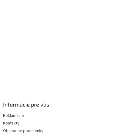
á
p
ä
t
i
e
Informácie pre vás
Reklamácie
Kontakty
Obchodné podmienky