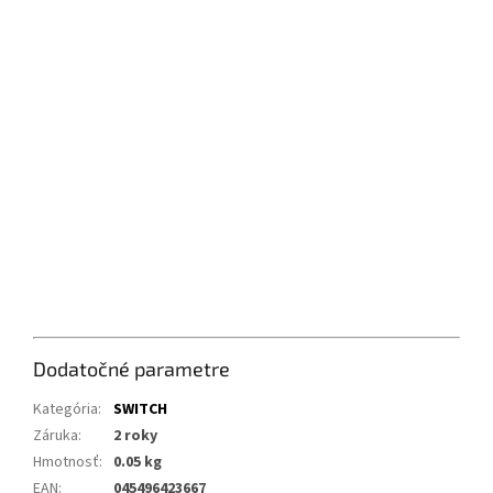
Dodatočné parametre
Kategória
:
SWITCH
Záruka
:
2 roky
Hmotnosť
:
0.05 kg
EAN
:
045496423667