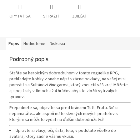
OPÝTAŤ SA
STRÁŽIŤ
ZDIEĽAŤ
Popis
Hodnotenie
Diskusia
Podrobný popis
Staňte sa heroickým dobrodruhom v tomto roguelike RPG,
prehľadajte kobky v snahe nájsť vzácne poklady, na vašej misii
pomstiť sa Sultánovi Vinegarovi, ktorý zneuctil váš kraj! Môžete
aj spojiť sily v tímoch až 4 hráčov aby ste zložili vytrvalých
tyranov.
Prepadnete sa, objavíte sa pred bránami Tutti-Frutti. Nič si
nepamätáte... ale aspoň máte skvelých nových priateľov s
ktorými sa môžete vydať na ďalšie dobrodružstvá!
Upravte si vlasy, oči, ústa, telo, v podstate všetko do
avatara, ktorý sadne vášmu vkusu.