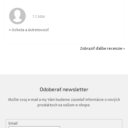
Hodnotenie obchodu je 5 z 5 hviezdičiek.
7.7.2026
+ Ochota a ústretovosť
Zobraziť ďalšie recenzie
Odoberať newsletter
Vložte svoj e-mail a my Vám budeme zasielať informácie o nových
produktoch na našom e-shope.
Email