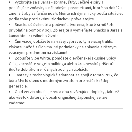
Vyzbrojte sa s Jaras - zbrane, štíty, liečivé elixíry a
posilňujúce voňavky s náhodnými parametrami, ktoré sa dokážu
zmenšiť aby sa ľahšie nosili. Meňte ich dynamicky podľa situácie,
podľa toho proti akému zloduchovi práve stojíte.
Snacks sú švihnuté a podivné stvorenia, ktoré si môžete
privolať na pomoc v boji. Zbierajte a vymieňajte Snacks a Jaras s
kamarátmi z reálneho života.
Čím viacej dokážete na vašej výprave, tým viacej truhlíc
získate. Každá z úloh ma iné podmienky na splnenie s rôznymi
vzácnymi predmetmi na získanie!
Zobuďte Sloe White, pomôžte dievčenskej skupine Spicy
Galz, zachráňte vegeta bulldoga alebo kroknesskú príšeru?!
Buďte dobrákom v rôznych bočných úlohách.
Fantasy a technologická zdatnosť sa spojí v tomto RPG, čo
búra štvrtú stenu s moderným zvratom pre hráča každej
generácie.
Gold verzia obsahuje hru a oba rozširujúce doplnky, taktiež
ako všetok doterajší obsah originálnej Japonskej verzie
zadarmo!