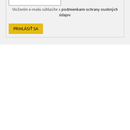
Vložením e-mailu súhlasíte s
podmienkami ochrany osobných
údajov
PRIHLÁSIŤ SA
Z
á
p
ä
t
i
e