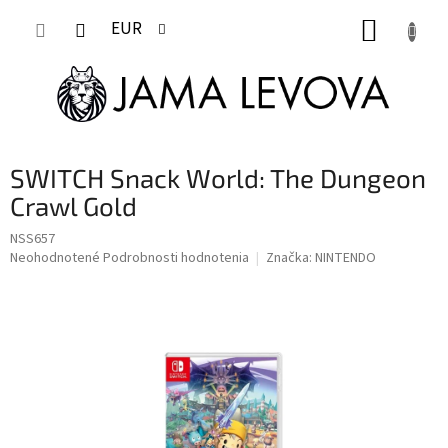
Prejsť
NÁKUP
na
EUR
obsah
KOŠÍK
SWITCH Snack World: The Dungeon
Crawl Gold
NSS657
Priemerné
Neohodnotené
Podrobnosti hodnotenia
Značka:
NINTENDO
hodnotenie
produktu
je
0,0
z
5
hviezdičiek.