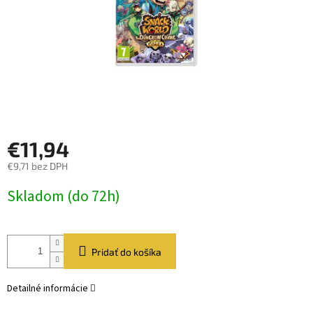
€11,94
€9,71 bez DPH
Jednotková
Skladom (do 72h)
cena:
Pridať do košíka
Detailné informácie