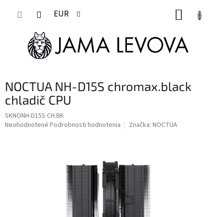
Prejsť
NÁKUP
na
EUR
obsah
KOŠÍK
NOCTUA NH-D15S chromax.black
chladič CPU
SKNONH-D15S CH.BK
Priemerné
Neohodnotené
Podrobnosti hodnotenia
Značka:
NOCTUA
hodnotenie
produktu
je
0,0
z
5
hviezdičiek.