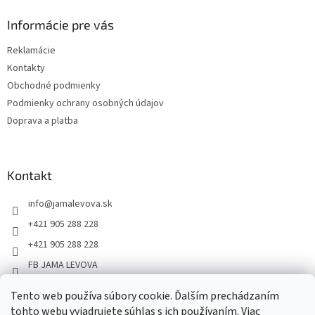
Informácie pre vás
Reklamácie
Kontakty
Obchodné podmienky
Podmienky ochrany osobných údajov
Doprava a platba
Kontakt
info
@
jamalevova.sk
+421 905 288 228
+421 905 288 228
FB JAMA LEVOVA
jama_levova
Tento web používa súbory cookie. Ďalším prechádzaním
JamaLevova
tohto webu vyjadrujete súhlas s ich používaním. Viac