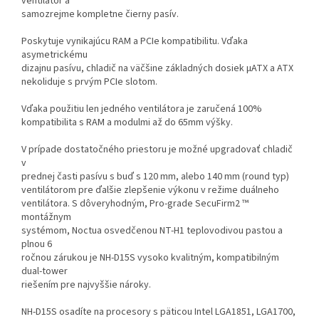
ventilátor a
samozrejme kompletne čierny pasív.
Poskytuje vynikajúcu RAM a PCIe kompatibilitu. Vďaka
asymetrickému
dizajnu pasívu, chladič na väčšine základných dosiek µATX a ATX
nekoliduje s prvým PCIe slotom.
Vďaka použitiu len jedného ventilátora je zaručená 100%
kompatibilita s RAM a modulmi až do 65mm výšky.
V prípade dostatočného priestoru je možné upgradovať chladič
v
prednej časti pasívu s buď s 120 mm, alebo 140 mm (round typ)
ventilátorom pre ďalšie zlepšenie výkonu v režime duálneho
ventilátora. S dôveryhodným, Pro-grade SecuFirm2 ™
montážnym
systémom, Noctua osvedčenou NT-H1 teplovodivou pastou a
plnou 6
ročnou zárukou je NH-D15S vysoko kvalitným, kompatibilným
dual-tower
riešením pre najvyššie nároky.
NH-D15S osadíte na procesory s päticou Intel LGA1851, LGA1700,