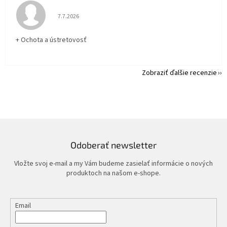
Hodnotenie obchodu je 5 z 5 hviezdičiek.
7.7.2026
+ Ochota a ústretovosť
Zobraziť ďalšie recenzie
Odoberať newsletter
Vložte svoj e-mail a my Vám budeme zasielať informácie o nových
produktoch na našom e-shope.
Email