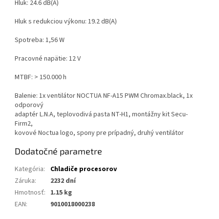
Hluk: 24.6 dB(A)
Hluk s redukciou výkonu: 19.2 dB(A)
Spotreba: 1,56 W
Pracovné napätie: 12 V
MTBF: > 150.000 h
Balenie: 1x ventilátor NOCTUA NF-A15 PWM Chromax.black, 1x
odporový
adaptér L.N.A, teplovodivá pasta NT-H1, montážny kit Secu-
Firm2,
kovové Noctua logo, spony pre prípadný, druhý ventilátor
Dodatočné parametre
Kategória
:
Chladiče procesorov
Záruka
:
2232 dní
Hmotnosť
:
1.15 kg
EAN
:
9010018000238