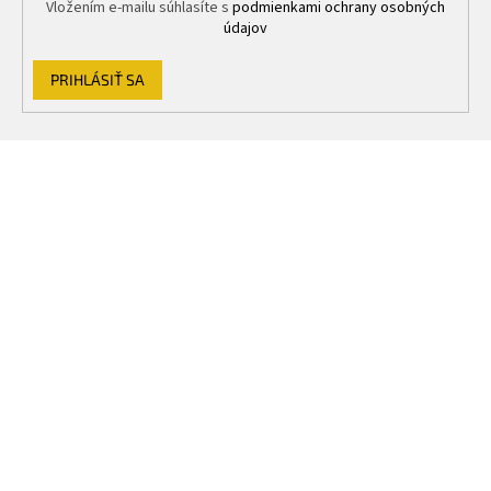
Vložením e-mailu súhlasíte s
podmienkami ochrany osobných
údajov
PRIHLÁSIŤ SA
Z
á
p
ä
t
i
e