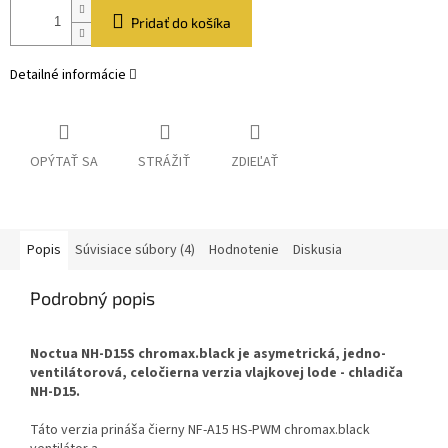
Pridať do košíka
Detailné informácie
OPÝTAŤ SA
STRÁŽIŤ
ZDIEĽAŤ
Popis
Súvisiace súbory (4)
Hodnotenie
Diskusia
Podrobný popis
Noctua NH-D15S chromax.black je asymetrická, jedno-
ventilátorová, celočierna verzia vlajkovej lode - chladiča
NH-D15.
Táto verzia prináša čierny NF-A15 HS-PWM chromax.black